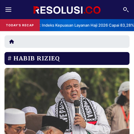
REDAKSI
TENTANG
BPS: Indeks Kepuasan Layanan Haji 2026 Capai 83,28%
TODAY'S RECAP
RESOLUSI
IKLAN
TV
HABIB RIZIEQ
RUBRIKASI
EDITORIAL
AKSARA
FINANSIA
PERSONA
DAERAH
NASIONAL
MANCA
SPORT
INFORMASI
PRIVACY
BERITA