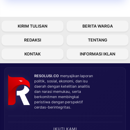
KIRIM TULISAN
BERITA WARGA
REDAKSI
TENTANG
KONTAK
INFORMASI IKLAN
RESOLUSI.CO
menyajikan laporan
politik, sosial, ekonomi, dan isu
daerah dengan ketelitian analitis
dan narasi memukau, serta
berkomitmen membingkai
peristiwa dengan perspektif
cerdas-berintegritas.
IKUTI KAMI