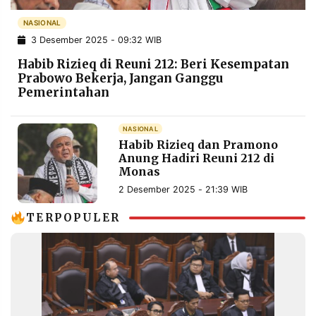
POLICY
WARGA
NASIONAL
INFORMASI
KIRIM
3 Desember 2025 - 09:32 WIB
IKLAN
TULISAN
Habib Rizieq di Reuni 212: Beri Kesempatan
PENGADUAN
TERM
Prabowo Bekerja, Jangan Ganggu
OF
Pemerintahan
SERVICE
NASIONAL
Habib Rizieq dan Pramono
IKUTI
Anung Hadiri Reuni 212 di
KAMI
Monas
2 Desember 2025 - 21:39 WIB
TERPOPULER
©
PT.
RESOLUSI