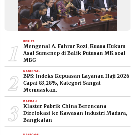
MEDIA
PRAMUDITA
©
Resolusi.co
-
1
BERITA
2026
Mengenal A. Fahrur Rozi, Kuasa Hukum
Asal Sumenep di Balik Putusan MK soal
PT.
MBG
RESOLUSI
MEDIA
PRAMUDITA
2
NASIONAL
BPS: Indeks Kepuasan Layanan Haji 2026
Capai 83,28%, Kategori Sangat
Memuaskan.
3
DAERAH
Klaster Pabrik China Berencana
Direlokasi ke Kawasan Industri Madura,
Bangkalan
NASIONAL