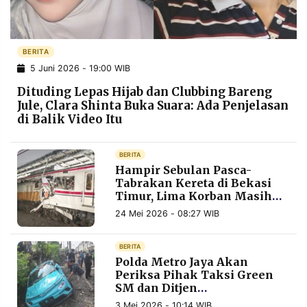
POLICY
WARGA
INFORMASI
KIRIM
IKLAN
TULISAN
BERITA
5 Juni 2026 - 19:00 WIB
PENGADUAN
TERM
OF
Dituding Lepas Hijab dan Clubbing Bareng
SERVICE
Jule, Clara Shinta Buka Suara: Ada Penjelasan
di Balik Video Itu
IKUTI
BERITA
KAMI
Hampir Sebulan Pasca-
Tabrakan Kereta di Bekasi
Timur, Lima Korban Masih
Dirawat di Empat Rumah
24 Mei 2026 - 08:27 WIB
Sakit
BERITA
Polda Metro Jaya Akan
Periksa Pihak Taksi Green
SM dan Ditjen
©
PT.
Perkeretaapian dalam Kasus
RESOLUSI
3 Mei 2026 - 10:14 WIB