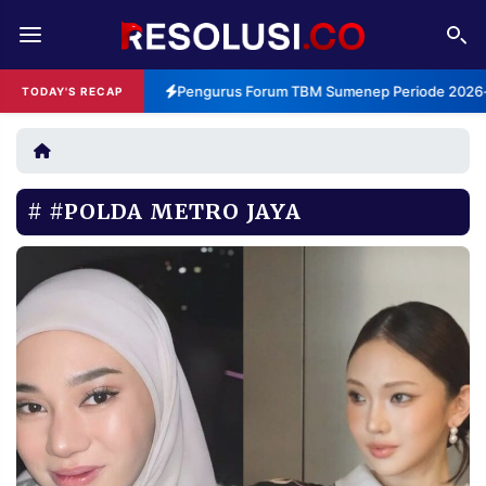
REDAKSI
TENTANG
Pengurus Forum TBM Sumenep Periode 2026-2
TODAY'S RECAP
RESOLUSI
IKLAN
TV
#POLDA METRO JAYA
RUBRIKASI
EDITORIAL
AKSARA
FINANSIA
PERSONA
DAERAH
NASIONAL
MANCA
SPORT
INFORMASI
PRIVACY
BERITA