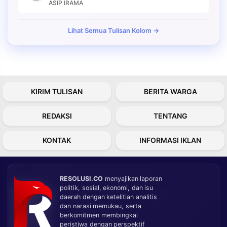
ASIP IRAMA
Lihat Semua Tulisan Kolom →
KIRIM TULISAN
BERITA WARGA
REDAKSI
TENTANG
KONTAK
INFORMASI IKLAN
RESOLUSI.CO
menyajikan laporan
politik, sosial, ekonomi, dan isu
daerah dengan ketelitian analitis
dan narasi memukau, serta
berkomitmen membingkai
peristiwa dengan perspektif