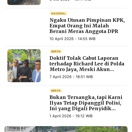
Tabrakan KA Bekasi
MEDIA
PRAMUDITA
NASIONAL
Ngaku Utusan Pimpinan KPK,
Empat Orang Ini Malah
Berani Meras Anggota DPR
©
Resolusi.co
-
10 April 2026 - 14:55 WIB
2026
BERITA
PT.
Doktif Tolak Cabut Laporan
RESOLUSI
MEDIA
terhadap Richard Lee di Polda
PRAMUDITA
Metro Jaya, Meski Akun
Medsos Disita 9 Bulan
7 April 2026 - 18:51 WIB
BERITA
Bukan Tersangka, tapi Karni
Ilyas Tetap Dipanggil Polisi,
Ini yang Digali Penyidik
darinya
1 April 2026 - 19:12 WIB