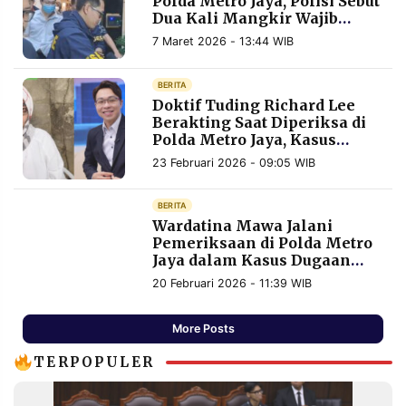
Polda Metro Jaya, Polisi Sebut
Dua Kali Mangkir Wajib
Lapor dan Absen saat
7 Maret 2026 - 13:44 WIB
Diperiksa
BERITA
Doktif Tuding Richard Lee
Berakting Saat Diperiksa di
Polda Metro Jaya, Kasus
Hukum Terus Bergulir
23 Februari 2026 - 09:05 WIB
BERITA
Wardatina Mawa Jalani
Pemeriksaan di Polda Metro
Jaya dalam Kasus Dugaan
Perzinaan Insanul Fahmi dan
20 Februari 2026 - 11:39 WIB
Inara Rusli
More Posts
TERPOPULER