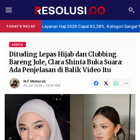
REDAKSI
TENTANG
epuasan Layanan Haji 2026 Capai 83,28%, Kategori Sangat Memuaskan.
TODAY'S RECAP
RESOLUSI
IKLAN
TV
BERITA
Dituding Lepas Hijab dan Clubbing
Bareng Jule, Clara Shinta Buka Suara:
RUBRIKASI
Ada Penjelasan di Balik Video Itu
EDITORIAL
AKSARA
N.F Mubarok
FINANSIA
PERSONA
05 Jun 2026 • 19:00 WIB
DAERAH
NASIONAL
MANCA
SPORT
INFORMASI
PRIVACY
BERITA