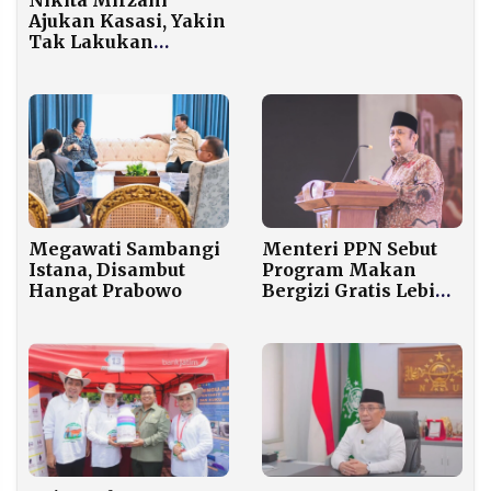
Nikita Mirzani
Ajukan Kasasi, Yakin
Tak Lakukan
Pemerasan Rp4
Miliar
Megawati Sambangi
Menteri PPN Sebut
Istana, Disambut
Program Makan
Hangat Prabowo
Bergizi Gratis Lebih
Mendesak
ketimbang
Lapangan Kerja