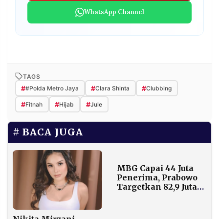
WhatsApp Channel
TAGS
#
#
#
#Polda Metro Jaya
Clara Shinta
Clubbing
#
#
#
Fitnah
Hijab
Jule
BACA JUGA
MBG Capai 44 Juta
Penerima, Prabowo
Targetkan 82,9 Juta
pada Februari 2026