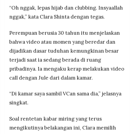
atas dugaan fitnah.
MEDIA
“Oh nggak, lepas hijab dan clubbing. Insyaallah
PRAMUDITA
nggak,” kata Clara Shinta dengan tegas.
©
Perempuan berusia 30 tahun itu menjelaskan
Resolusi.co
-
bahwa video atau momen yang beredar dan
2026
dijadikan dasar tuduhan kemungkinan besar
PT.
terjadi saat ia sedang berada di ruang
RESOLUSI
MEDIA
PRAMUDITA
pribadinya. Ia mengaku kerap melakukan video
call dengan Jule dari dalam kamar.
“Di kamar saya sambil VCan sama dia,” jelasnya
singkat.
Soal rentetan kabar miring yang terus
mengikutinya belakangan ini, Clara memilih