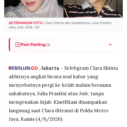
POLICY
WARGA
INFORMASI
KIRIM
IKLAN
TULISAN
KETERANGAN FOTO:
Clara Shinta dan sahabatnya Julia Prastini
atau Jule. (Dok. Ist)
PENGADUAN
TERM
OF
SERVICE
Poin Penting
(3)
Clara Shinta membantah tuduhan pergi ke kelab
malam bersama Jule tanpa hijab, dan
IKUTI
KAMI
menjelaskan video yang beredar kemungkinan
,
Jakarta
– Selebgram Clara Shinta
diambil saat ia sedang video call di kamar
akhirnya angkat bicara soal kabar yang
pribadinya.
menyebutnya pergi ke kelab malam bersama
Clara juga menepis isu Jule hamil, dan menyebut
sahabatnya, Julia Prastini atau Jule, tanpa
kabar-kabar miring yang beredar sudah tidak lagi
mengejutkannya sebagai publik figur.
mengenakan hijab. Klarifikasi disampaikan
Klarifikasi ini disampaikan saat Clara hadir di
langsung saat Clara ditemui di Polda Metro
Polda Metro Jaya, bersamaan dengan laporan
Jaya, Kamis (4/6/2026).
©
polisi yang diajukannya terhadap mantan suami
PT.
RESOLUSI