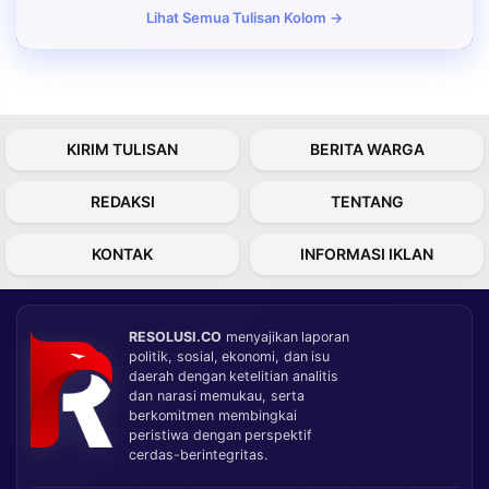
Lihat Semua Tulisan Kolom →
KIRIM TULISAN
BERITA WARGA
REDAKSI
TENTANG
KONTAK
INFORMASI IKLAN
RESOLUSI.CO
menyajikan laporan
politik, sosial, ekonomi, dan isu
daerah dengan ketelitian analitis
dan narasi memukau, serta
berkomitmen membingkai
peristiwa dengan perspektif
cerdas-berintegritas.