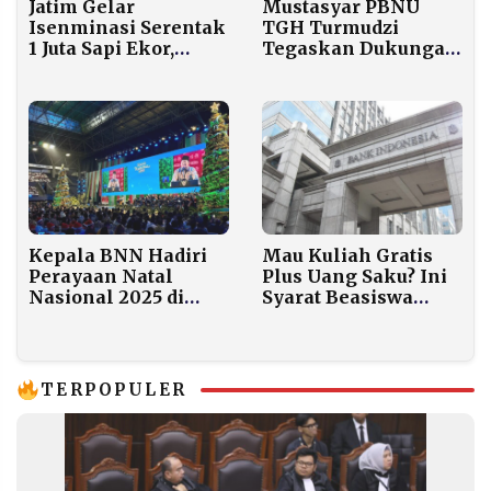
Jatim Gelar
Mustasyar PBNU
Isenminasi Serentak
TGH Turmudzi
1 Juta Sapi Ekor,
Tegaskan Dukungan
Dorong Swasembada
Penuh kepada Rais
Daging Nasional
Aam soal
Pemberhentian Gus
Yahya
Kepala BNN Hadiri
Mau Kuliah Gratis
Perayaan Natal
Plus Uang Saku? Ini
Nasional 2025 di
Syarat Beasiswa
GBK
Bank Indonesia 2026
TERPOPULER