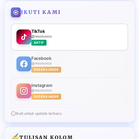
IKUTI KAMI
TikTok
@resolusico
AKTIF
Facebook
@resolusico
SEGERA HADIR
Instagram
@resolusico
SEGERA HADIR
Ikuti untuk update terbaru
TULISAN KOLOM