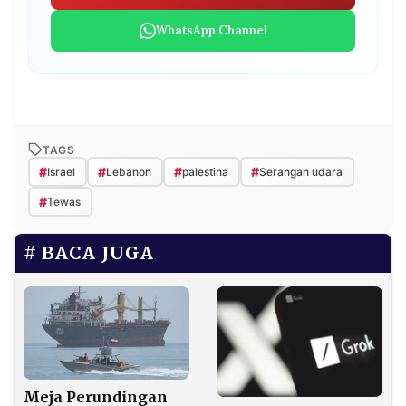
WhatsApp Channel
TAGS
#
#
#
#
Israel
Lebanon
palestina
Serangan udara
#
Tewas
BACA JUGA
Meja Perundingan