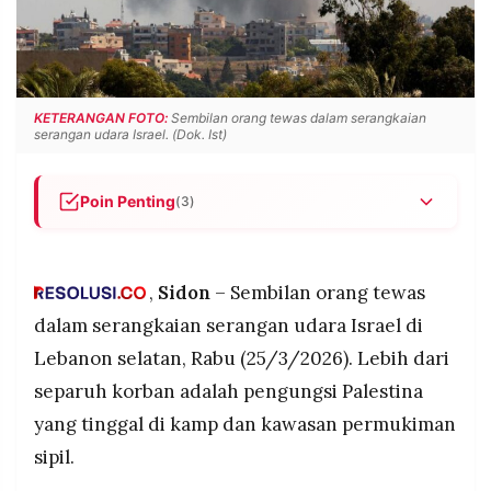
POLICY
WARGA
INFORMASI
KIRIM
IKLAN
TULISAN
PENGADUAN
TERM
KETERANGAN FOTO:
Sembilan orang tewas dalam serangkaian
OF
serangan udara Israel. (Dok. Ist)
SERVICE
Poin Penting
(3)
Serangan Israel di tiga lokasi Lebanon selatan,
IKUTI
KAMI
yakni Adloun, kamp pengungsi Mieh Mieh, dan
Habboush, menewaskan 9 orang dan melukai
,
Sidon
– Sembilan orang tewas
puluhan lainnya pada Rabu (25/3/2026).
dalam serangkaian serangan udara Israel di
Enam dari sembilan korban tewas adalah
Lebanon selatan, Rabu (25/3/2026). Lebih dari
pengungsi Palestina; militer Israel tidak
separuh korban adalah pengungsi Palestina
berkomentar langsung, meski juru bicara
menyebut target mereka adalah infrastruktur
yang tinggal di kamp dan kawasan permukiman
Hizbullah.
sipil.
©
Korban tewas akibat kampanye militer Israel di
PT.
RESOLUSI