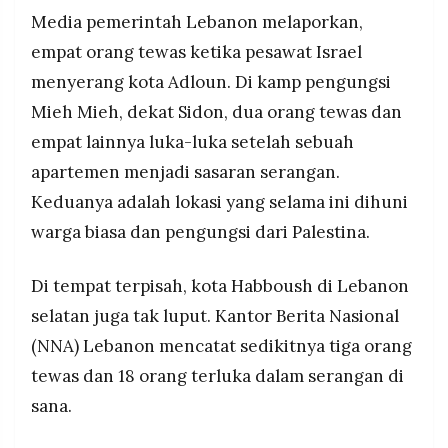
Lebanon kini mencapai sedikitnya 1.072 orang,
MEDIA
Media pemerintah Lebanon melaporkan,
PRAMUDITA
dengan lebih dari satu juta warga terpaksa
empat orang tewas ketika pesawat Israel
mengungsi.
menyerang kota Adloun. Di kamp pengungsi
©
Mieh Mieh, dekat Sidon, dua orang tewas dan
Resolusi.co
-
empat lainnya luka-luka setelah sebuah
2026
apartemen menjadi sasaran serangan.
PT.
Keduanya adalah lokasi yang selama ini dihuni
RESOLUSI
MEDIA
PRAMUDITA
warga biasa dan pengungsi dari Palestina.
Di tempat terpisah, kota Habboush di Lebanon
selatan juga tak luput. Kantor Berita Nasional
(NNA) Lebanon mencatat sedikitnya tiga orang
tewas dan 18 orang terluka dalam serangan di
sana.