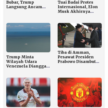
Tuai Badai Protes
Bubar, Trump
Internasional, Elon
Langsung Ancam
Musk Akhirnya
Tutup Selat Hormuz
Hentikan Fitur
dan Gebuk Iran
Deepfake Seksual
Grok
Tiba di Amman,
Trump Minta
Pesawat Presiden
Wilayah Udara
Prabowo Disambut
Venezuela Dianggap
Escort F-16 Angkatan
Tertutup, Caracas
Udara Yordania
Protes Keras