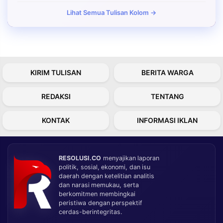
Lihat Semua Tulisan Kolom →
KIRIM TULISAN
BERITA WARGA
REDAKSI
TENTANG
KONTAK
INFORMASI IKLAN
RESOLUSI.CO
menyajikan laporan
politik, sosial, ekonomi, dan isu
daerah dengan ketelitian analitis
dan narasi memukau, serta
berkomitmen membingkai
peristiwa dengan perspektif
cerdas-berintegritas.