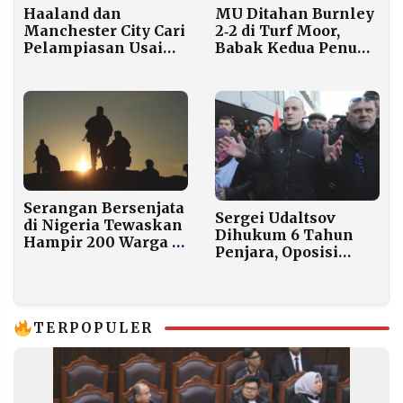
Haaland dan
MU Ditahan Burnley
Manchester City Cari
2‑2 di Turf Moor,
Pelampiasan Usai
Babak Kedua Penuh
Tren Buruk Pasca
Gol
Jeda Internasional
Serangan Bersenjata
Sergei Udaltsov
di Nigeria Tewaskan
Dihukum 6 Tahun
Hampir 200 Warga di
Penjara, Oposisi
Kwara dan Katsina
Rusia Kembali
Ditekan
TERPOPULER