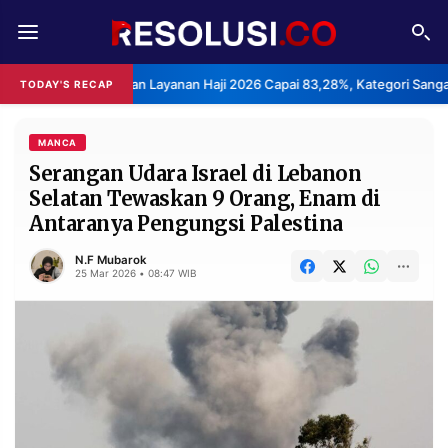
REDAKSI
TENTANG
 Kepuasan Layanan Haji 2026 Capai 83,28%, Kategori Sangat Memuaskan
TODAY'S RECAP
RESOLUSI
IKLAN
TV
MANCA
Serangan Udara Israel di Lebanon
Selatan Tewaskan 9 Orang, Enam di
RUBRIKASI
Antaranya Pengungsi Palestina
EDITORIAL
AKSARA
N.F Mubarok
FINANSIA
PERSONA
25 Mar 2026 • 08:47 WIB
DAERAH
NASIONAL
MANCA
SPORT
INFORMASI
PRIVACY
BERITA