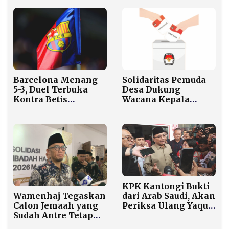
Diduga Perintah dari
Pejabat Dinas
Barcelona Menang
Solidaritas Pemuda
5-3, Duel Terbuka
Desa Dukung
Kontra Betis
Wacana Kepala
Berakhir Banjir Gol
Daerah Dipilih Lewat
DPRD
KPK Kantongi Bukti
Wamenhaj Tegaskan
dari Arab Saudi, Akan
Calon Jemaah yang
Periksa Ulang Yaqut
Sudah Antre Tetap
dan Fuad Terkait
Diprioritaskan di
Korupsi Kuota Haji