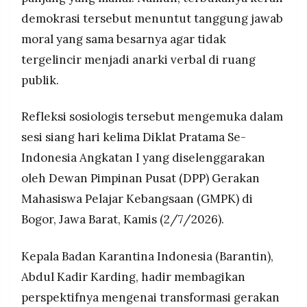
MEDIA
demokrasi tersebut menuntut tanggung jawab
PRAMUDITA
Mahasiswa hebat bukan diukur dari IPK,
melainkan dari seberapa besar dampak positif
moral yang sama besarnya agar tidak
dan kemanfaatan yang diberikan kepada
tergelincir menjadi anarki verbal di ruang
masyarakat.
©
publik.
Resolusi.co
-
2026
Refleksi sosiologis tersebut mengemuka dalam
PT.
sesi siang hari kelima Diklat Pratama Se-
RESOLUSI
MEDIA
PRAMUDITA
Indonesia Angkatan I yang diselenggarakan
oleh Dewan Pimpinan Pusat (DPP) Gerakan
Mahasiswa Pelajar Kebangsaan (GMPK) di
Bogor, Jawa Barat, Kamis (2/7/2026).
Kepala Badan Karantina Indonesia (Barantin),
Abdul Kadir Karding, hadir membagikan
perspektifnya mengenai transformasi gerakan