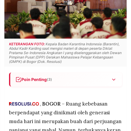
POLICY
WARGA
INFORMASI
KIRIM
IKLAN
TULISAN
PENGADUAN
TERM
OF
SERVICE
KETERANGAN FOTO:
Kepala Badan Karantina Indonesia (Barantin),
Abdul Kadir Karding saat mengisi materi di depan peserta Diklat
Pratama Se-Indonesia Angkatan I yang diselenggarakan oleh Dewan
Pimpinan Pusat (DPP) Gerakan Mahasiswa Pelajar Kebangsaan
(GMPK) di Bogor (Dok. Resolusi)
IKUTI
KAMI
Poin Penting
(3)
Kebebasan berpendapat yang ada saat ini
adalah buah perjuangan panjang, namun tidak
boleh disalahgunakan untuk menghina atau
,
BOGOR
– Ruang kebebasan
merendahkan, termasuk di ruang digital.
berpendapat yang dinikmati oleh generasi
Kritik yang sehat harus menawarkan solusi dan
muda hari ini merupakan buah dari perjuangan
©
masukan konstruktif, bukan sekadar olok-olok
PT.
panjang yang mahal. Namun, terbukanya keran
yang bertujuan menjatuhkan tanpa substansi.
RESOLUSI