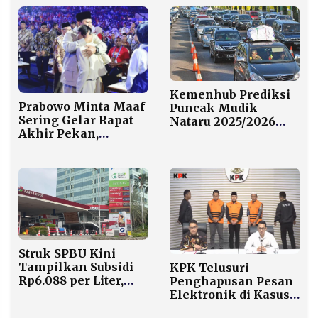
Kemenhub Prediksi
Prabowo Minta Maaf
Puncak Mudik
Sering Gelar Rapat
Nataru 2025/2026
Akhir Pekan,
Capai 17,18 Juta
Tegaskan Prioritas
Orang, Arus Balik
Bangun Jembatan di
Tembus 20,81 Juta
Pelosok
Pemudik
Struk SPBU Kini
Tampilkan Subsidi
KPK Telusuri
Rp6.088 per Liter,
Penghapusan Pesan
Harga Asli Pertalite
Elektronik di Kasus
Tembus Rp16.088
Suap Bupati Bekasi,