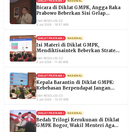
DIKLAT PRATAMA I
NASIONAL
MEDIA
Bicara di Diklat GMPK, Angga Raka
PRAMUDITA
Prabowo Beberkan Sisi Gelap
Algoritma Medsos
Oleh RESOLUSI.CO
3 Juli 2026 - 19.57 WIB
©
Resolusi.co
-
DIKLAT PRATAMA I
NASIONAL
2026
Isi Materi di Diklat GMPK,
Mendiktisaintek Beberkan Strategi
PT.
University 4.0 demi Target
Oleh RESOLUSI.CO
RESOLUSI
Ekonomi 8 Persen
3 Juli 2026 - 11.40 WIB
MEDIA
PRAMUDITA
DIKLAT PRATAMA I
NASIONAL
Kepala Barantin di Diklat GMPK:
Kebebasan Berpendapat Jangan
Disalahgunakan untuk Menghina
Oleh RESOLUSI.CO
2 Juli 2026 - 15.03 WIB
DIKLAT PRATAMA I
NASIONAL
Bedah Trilogi Kerukunan di Diklat
GMPK Bogor, Wakil Menteri Agama
Ingatkan Pentingnya Etika Kritik