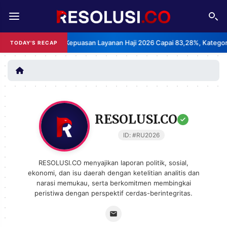
REDAKSI
TENTANG
BPS: Indeks Kepuasan Layanan Haji 2026 Capai 83,28%, Kategori Sang
TODAY'S RECAP
RESOLUSI
IKLAN
TV
RUBRIKASI
EDITORIAL
AKSARA
RESOLUSI.CO
FINANSIA
PERSONA
ID: #RU2026
DAERAH
NASIONAL
RESOLUSI.CO menyajikan laporan politik, sosial,
ekonomi, dan isu daerah dengan ketelitian analitis dan
MANCA
SPORT
narasi memukau, serta berkomitmen membingkai
peristiwa dengan perspektif cerdas-berintegritas.
INFORMASI
PRIVACY
BERITA