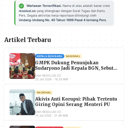
POLICY
WARGA
Wartawan Terverifikasi.
Nama di atas adalah benar crew
resolusi.co
yang dilengkapi dengan Surat Tugas dan Kartu
INFORMASI
KIRIM
Pers. Segala aktivitas kerja reportase dilindungi oleh
IKLAN
TULISAN
Undang-Undang No. 40 Tahun 1999 Pasal 4 tentang Pers
.
PENGADUAN
TERM
OF
Artikel Terbaru
SERVICE
KEPALA BGN BARU
NASIONAL
GMPK Dukung Penunjukan
IKUTI
KAMI
Sudaryono Jadi Kepala BGN, Sebut
Momentum Perbaikan Tata Kelola
Oleh RESOLUSI.CO
MBG
22 Juli 2026 - 16.33 WIB
NASIONAL
Akivis Anti Korupsi: Pihak Tertentu
Giring Opini Serang Menteri PU
Oleh RESOLUSI.CO
10 Juli 2026 - 21.49 WIB
©
PT.
RESOLUSI