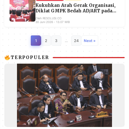
Kukuhkan Arah Gerak Organisasi,
Diklat GMPK Bedah AD/ART pada
Diklat Pratama I di Bogor
Oleh RESOLUSI.CO
30 Juni 2026 - 13.07 WIB
1
2
3
…
24
Next »
TERPOPULER