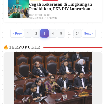
Cegah Kekerasan di Lingkungan
Pendidikan, PKB DIY Luncurkan
Posko Layanan Informasi Pesantren
Oleh RESOLUSI.CO
dan Daycare
10 Mei 2026 - 15.50 WIB
« Prev
1
2
3
4
5
…
24
Next »
TERPOPULER