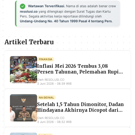
POLICY
WARGA
Wartawan Terverifikasi.
Nama di atas adalah benar crew
resolusi.co
yang dilengkapi dengan Surat Tugas dan Kartu
INFORMASI
KIRIM
Pers. Segala aktivitas kerja reportase dilindungi oleh
IKLAN
TULISAN
Undang-Undang No. 40 Tahun 1999 Pasal 4 tentang Pers
.
PENGADUAN
TERM
OF
Artikel Terbaru
SERVICE
FINANSIA
Inflasi Mei 2026 Tembus 3,08
IKUTI
KAMI
Persen Tahunan, Pelemahan Rupiah
dan Ancaman El Niño Godzilla
Oleh RESOLUSI.CO
Perburuk Outlook
3 Juni 2026 - 08.59 WIB
NASIONAL
Setelah 1,5 Tahun Dimonitor, Dadan
Hindayana Akhirnya Dicopot dari
Kursi Kepala BGN
Oleh RESOLUSI.CO
3 Juni 2026 - 08.52 WIB
©
PT.
RESOLUSI