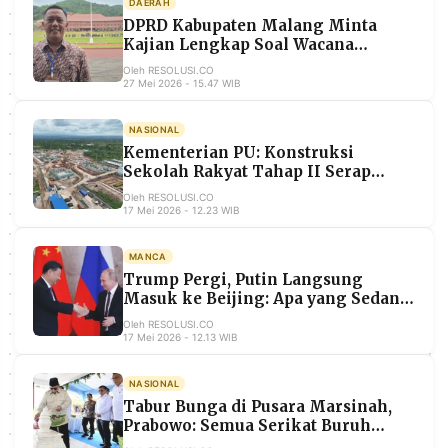
DAERAH
MEDIA
DPRD Kabupaten Malang Minta
PRAMUDITA
Kajian Lengkap Soal Wacana
Pemindahan Alun-Alun ke Selatan
Oleh RESOLUSI.CO
Stadion Kanjuruhan
27 Mei 2026 - 15.47 WIB
©
Resolusi.co
-
NASIONAL
2026
Kementerian PU: Konstruksi
Sekolah Rakyat Tahap II Serap
PT.
59.541 Tenaga Kerja, Target Selesai
Oleh RESOLUSI.CO
RESOLUSI
20 Juni 2026
17 Mei 2026 - 12.23 WIB
MEDIA
PRAMUDITA
MANCA
Trump Pergi, Putin Langsung
Masuk ke Beijing: Apa yang Sedang
Dibicarakan Raksasa-raksasa Dunia
Oleh RESOLUSI.CO
di China?
17 Mei 2026 - 12.13 WIB
NASIONAL
Tabur Bunga di Pusara Marsinah,
Prabowo: Semua Serikat Buruh
Sepakat Satu Nama