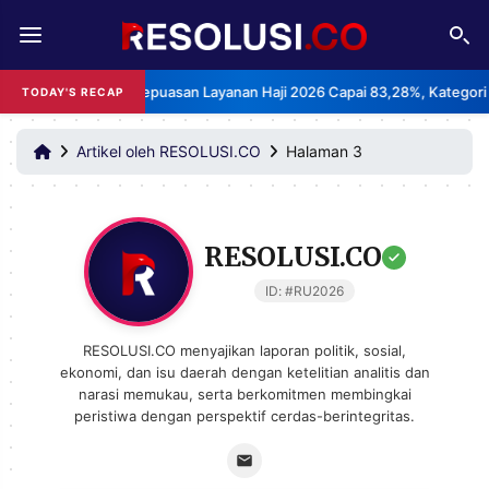
REDAKSI
TENTANG
BPS: Indeks Kepuasan Layanan Haji 2026 Capai 83,28%, Kategori Sanga
TODAY'S RECAP
RESOLUSI
IKLAN
TV
Artikel oleh RESOLUSI.CO
Halaman 3
RUBRIKASI
EDITORIAL
AKSARA
RESOLUSI.CO
FINANSIA
PERSONA
ID: #RU2026
DAERAH
NASIONAL
RESOLUSI.CO menyajikan laporan politik, sosial,
ekonomi, dan isu daerah dengan ketelitian analitis dan
MANCA
SPORT
narasi memukau, serta berkomitmen membingkai
peristiwa dengan perspektif cerdas-berintegritas.
INFORMASI
PRIVACY
BERITA