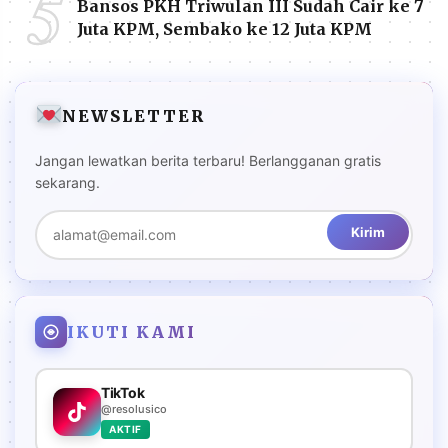
5
Bansos PKH Triwulan III Sudah Cair ke 7
Juta KPM, Sembako ke 12 Juta KPM
NEWSLETTER
Jangan lewatkan berita terbaru! Berlangganan gratis
sekarang.
Kirim
IKUTI KAMI
TikTok
@resolusico
AKTIF