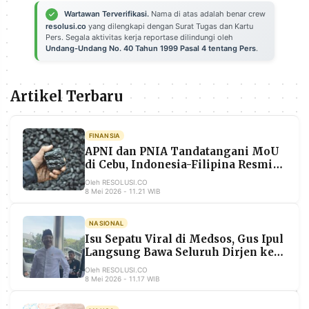
POLICY
WARGA
Wartawan Terverifikasi.
Nama di atas adalah benar crew
resolusi.co
yang dilengkapi dengan Surat Tugas dan Kartu
INFORMASI
KIRIM
Pers. Segala aktivitas kerja reportase dilindungi oleh
IKLAN
TULISAN
Undang-Undang No. 40 Tahun 1999 Pasal 4 tentang Pers
.
PENGADUAN
TERM
OF
Artikel Terbaru
SERVICE
FINANSIA
APNI dan PNIA Tandatangani MoU
IKUTI
KAMI
di Cebu, Indonesia-Filipina Resmi
Bangun Koridor Nikel Strategis
Oleh RESOLUSI.CO
8 Mei 2026 - 11.21 WIB
NASIONAL
Isu Sepatu Viral di Medsos, Gus Ipul
Langsung Bawa Seluruh Dirjen ke
KPK
Oleh RESOLUSI.CO
8 Mei 2026 - 11.17 WIB
©
PT.
RESOLUSI