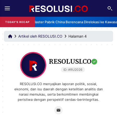
REDAKSI
TENTANG
Klaster Pabrik China Berencana Direlokasi ke Kawasa
TODAY'S RECAP
RESOLUSI
IKLAN
TV
Artikel oleh RESOLUSI.CO
Halaman 4
RUBRIKASI
EDITORIAL
AKSARA
RESOLUSI.CO
FINANSIA
PERSONA
ID: #RU2026
DAERAH
NASIONAL
RESOLUSI.CO menyajikan laporan politik, sosial,
ekonomi, dan isu daerah dengan ketelitian analitis dan
MANCA
SPORT
narasi memukau, serta berkomitmen membingkai
peristiwa dengan perspektif cerdas-berintegritas.
INFORMASI
PRIVACY
BERITA