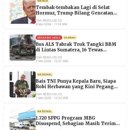
MANCA
MEDIA
Tembak-tembakan Lagi di Selat
PRAMUDITA
Hormuz, Trump Bilang Gencatan
Senjata Masih Berlaku
Oleh RESOLUSI.CO
8 Mei 2026 - 11.14 WIB
©
Resolusi.co
-
BREAKING NEWS
DAERAH
2026
Bus ALS Tabrak Truk Tangki BBM
di Lintas Sumatera, 16 Tewas
PT.
Terbakar Termasuk Sopir dan Awak
Oleh RESOLUSI.CO
RESOLUSI
Truk
7 Mei 2026 - 12.27 WIB
MEDIA
PRAMUDITA
NASIONAL
Bais TNI Punya Kepala Baru, Siapa
Robi Herbawan yang Kini Pegang
Kendali Intelijen Strategis TNI?
Oleh RESOLUSI.CO
7 Mei 2026 - 12.22 WIB
NASIONAL
1.720 SPPG Program MBG
Disuspend, Sebagian Masih Terima
Insentif, Istana Minta Dibuka ke