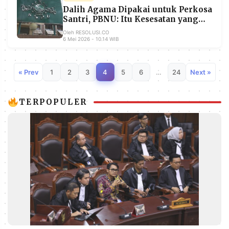
Dalih Agama Dipakai untuk Perkosa
Santri, PBNU: Itu Kesesatan yang
Harus Diluruskan Tegas
Oleh RESOLUSI.CO
6 Mei 2026 - 10.14 WIB
« Prev
1
2
3
4
5
6
…
24
Next »
TERPOPULER