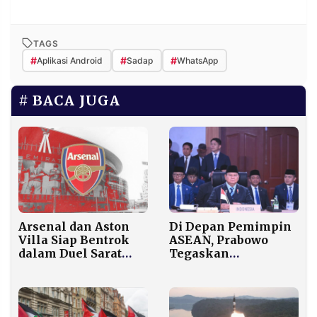
TAGS
#
#
#
Aplikasi Android
Sadap
WhatsApp
BACA JUGA
Di Depan Pemimpin
Arsenal dan Aston
ASEAN, Prabowo
Villa Siap Bentrok
Tegaskan
dalam Duel Sarat
Diversifikasi Energi
Gengsi Liga Inggris
Bukan Lagi Pilihan