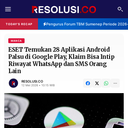
REDAKSI
TENTANG
Pengurus Forum TBM Sumenep Periode 2026-2
TODAY'S RECAP
RESOLUSI
IKLAN
TV
MANCA
ESET Temukan 28 Aplikasi Android
Palsu di Google Play, Klaim Bisa Intip
RUBRIKASI
Riwayat WhatsApp dan SMS Orang
EDITORIAL
AKSARA
Lain
FINANSIA
PERSONA
RESOLUSI.CO
12 Mei 2026 • 10:15 WIB
DAERAH
NASIONAL
MANCA
SPORT
INFORMASI
PRIVACY
BERITA