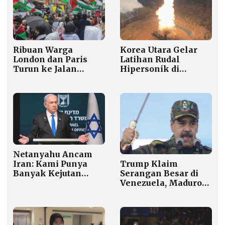
Korea Utara Gelar
Ribuan Warga
Latihan Rudal
London dan Paris
Hipersonik di
Turun ke Jalan
Tengah Ketegangan
Tuntut Gencatan
dengan AS
Senjata Segera di
Gaza
Netanyahu Ancam
Trump Klaim
Iran: Kami Punya
Serangan Besar di
Banyak Kejutan
Venezuela, Maduro
untuk
Ditangkap dan
Menggoyahkan
Diterbangkan Keluar
Rezim Anda!
Negeri