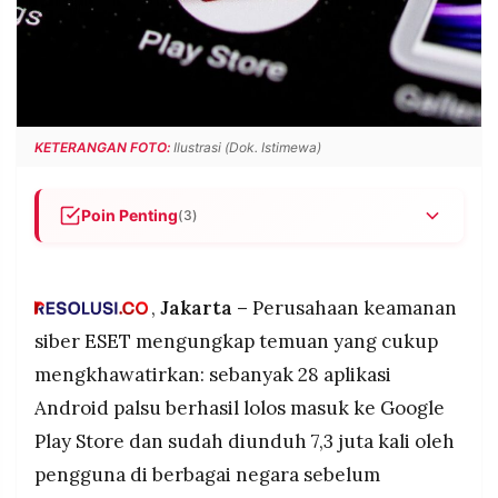
POLICY
WARGA
INFORMASI
KIRIM
IKLAN
TULISAN
PENGADUAN
TERM
OF
KETERANGAN FOTO:
Ilustrasi (Dok. Istimewa)
SERVICE
Poin Penting
(3)
IKUTI
ESET menemukan 28 aplikasi Android palsu
KAMI
dalam kelompok "CallPhantom" di Google Play
Store yang sudah diunduh 7,3 juta kali, dengan
,
Jakarta –
Perusahaan keamanan
modus menjanjikan akses ke riwayat panggilan
siber ESET mengungkap temuan yang cukup
dan pesan WhatsApp orang lain berbayar.
mengkhawatirkan: sebanyak 28 aplikasi
Data yang disajikan aplikasi tersebut sepenuhnya
Android palsu berhasil lolos masuk ke Google
palsu dan dibuat secara acak, sehingga
pengguna yang sudah membayar biaya
Play Store dan sudah diunduh 7,3 juta kali oleh
langganan tidak mendapat apapun selain
©
pengguna di berbagai negara sebelum
PT.
informasi fiktif.
RESOLUSI