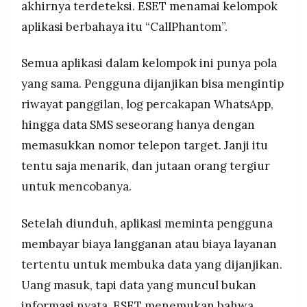
akhirnya terdeteksi. ESET menamai kelompok
MEDIA
Google sudah menghapus seluruh 28 aplikasi
PRAMUDITA
aplikasi berbahaya itu “CallPhantom”.
tersebut setelah laporan ESET dipublikasikan,
namun jutaan pengguna yang sudah terlanjur
mengunduh dan membayar sebelumnya tidak
Semua aplikasi dalam kelompok ini punya pola
bisa mendapatkan kembali uang mereka.
©
Resolusi.co
yang sama. Pengguna dijanjikan bisa mengintip
-
2026
riwayat panggilan, log percakapan WhatsApp,
hingga data SMS seseorang hanya dengan
PT.
RESOLUSI
memasukkan nomor telepon target. Janji itu
MEDIA
PRAMUDITA
tentu saja menarik, dan jutaan orang tergiur
untuk mencobanya.
Setelah diunduh, aplikasi meminta pengguna
membayar biaya langganan atau biaya layanan
tertentu untuk membuka data yang dijanjikan.
Uang masuk, tapi data yang muncul bukan
informasi nyata. ESET menemukan bahwa