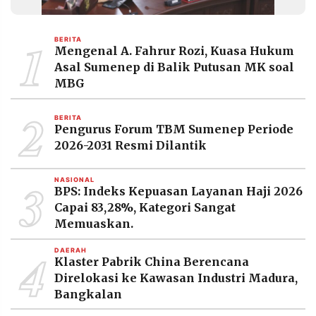
1
BERITA
Mengenal A. Fahrur Rozi, Kuasa Hukum
Asal Sumenep di Balik Putusan MK soal
MBG
2
BERITA
Pengurus Forum TBM Sumenep Periode
2026-2031 Resmi Dilantik
3
NASIONAL
BPS: Indeks Kepuasan Layanan Haji 2026
Capai 83,28%, Kategori Sangat
Memuaskan.
4
DAERAH
Klaster Pabrik China Berencana
Direlokasi ke Kawasan Industri Madura,
Bangkalan