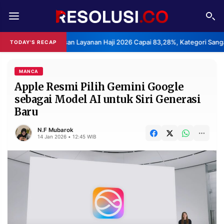
REDAKSI
TENTANG
s Kepuasan Layanan Haji 2026 Capai 83,28%, Kategori Sangat Memuaska
TODAY'S RECAP
RESOLUSI
IKLAN
TV
MANCA
Apple Resmi Pilih Gemini Google
sebagai Model AI untuk Siri Generasi
RUBRIKASI
Baru
EDITORIAL
AKSARA
N.F Mubarok
FINANSIA
PERSONA
14 Jan 2026 • 12:45 WIB
DAERAH
NASIONAL
MANCA
SPORT
INFORMASI
PRIVACY
BERITA