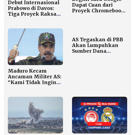
Debut Internasional
Dapat Cuan dari
Prabowo di Davos:
Proyek Chromebook
Tiga Proyek Raksasa
Kemendikbudristek
Danantara Siap
Dipasarkan ke Dunia
AS Tegaskan di PBB
Akan Lumpuhkan
Sumber Dana
Maduro dan Kartel
Narkoba Venezuela
Maduro Kecam
Ancaman Militer AS:
“Kami Tidak Ingin
Perdamaian sebagai
Budak!”