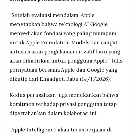
dengan target terbaru di musim semi 2026
MEDIA
PRAMUDITA
setelah Apple menguji teknologi dari OpenAI dan
“Setelah evaluasi mendalam, Apple
Anthropic
menetapkan bahwa teknologi AI Google
©
menyediakan fondasi yang paling mumpuni
Resolusi.co
-
untuk Apple Foundation Models dan sangat
2026
antusias akan pengalaman inovatif baru yang
PT.
akan dihadirkan untuk pengguna Apple,” tulis
RESOLUSI
MEDIA
PRAMUDITA
pernyataan bersama Apple dan Google yang
dikutip dari Engadget, Rabu (14/1/2026).
Kedua perusahaan juga menekankan bahwa
komitmen terhadap privasi pengguna tetap
dipertahankan dalam kolaborasi ini.
“Apple Intelligence akan terus berjalan di