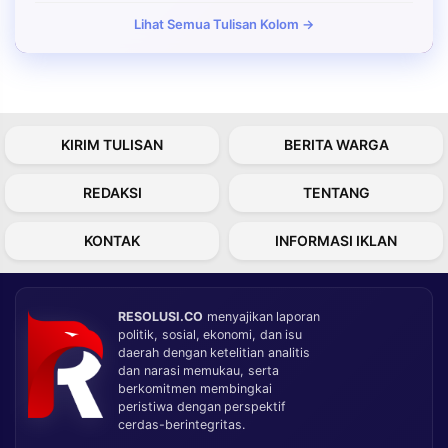
Lihat Semua Tulisan Kolom →
KIRIM TULISAN
BERITA WARGA
REDAKSI
TENTANG
KONTAK
INFORMASI IKLAN
RESOLUSI.CO
menyajikan laporan
politik, sosial, ekonomi, dan isu
daerah dengan ketelitian analitis
dan narasi memukau, serta
berkomitmen membingkai
peristiwa dengan perspektif
cerdas-berintegritas.