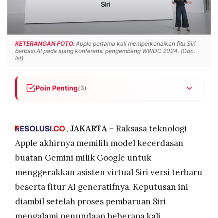
POLICY
WARGA
INFORMASI
KIRIM
IKLAN
TULISAN
KETERANGAN FOTO:
Apple pertama kali memperkenalkan fitu Siri
berbasi AI pada ajang konferensi pengembang WWDC 2024. (Doc.
PENGADUAN
TERM
Ist)
OF
SERVICE
Poin Penting
(3)
Apple resmi memilih teknologi AI Gemini milik
IKUTI
KAMI
Google sebagai fondasi untuk menggerakkan Siri
versi baru dan fitur Apple Intelligence setelah
,
JAKARTA
– Raksasa teknologi
evaluasi mendalam
Apple akhirnya memilih model kecerdasan
Apple dilaporkan membayar USD 1 miliar (sekitar
buatan Gemini milik Google untuk
Rp16 triliun) untuk mendapatkan akses teknologi
menggerakkan asisten virtual Siri versi terbaru
AI Google, meski nilai kesepakatan tidak
dikonfirmasi resmi oleh kedua perusahaan
beserta fitur AI generatifnya. Keputusan ini
Peluncuran Siri berbasis AI generatif beberapa
diambil setelah proses pembaruan Siri
©
kali tertunda sejak diumumkan di WWDC 2024,
PT.
mengalami penundaan beberapa kali.
RESOLUSI