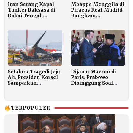
Mbappe Menggila di
Iran Serang Kapal
Piraeus Real Madrid
Tanker Raksasa di
Bungkam
Dubai Tengah
Olympiakos 4–3
Malam, Dunia
dalam Laga Penuh
Khawatir Bencana
Ledakan
Tumpahan Minyak
di Teluk
Dijamu Macron di
Setahun Tragedi Jeju
Paris, Prabowo
Air, Presiden Korsel
Disinggung Soal
Sampaikan
Dewan Perdamaian
Permintaan Maaf
Gaza
TERPOPULER