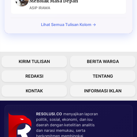
Menolak Masa Depan
ASIP IRAMA
Lihat Semua Tulisan Kolom →
KIRIM TULISAN
BERITA WARGA
REDAKSI
TENTANG
KONTAK
INFORMASI IKLAN
RESOLUSI.CO
menyajikan laporan
politik, sosial, ekonomi, dan isu
daerah dengan ketelitian analitis
dan narasi memukau, serta
berkomitmen membingkai