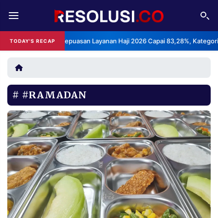
REDAKSI
TENTANG
: Indeks Kepuasan Layanan Haji 2026 Capai 83,28%, Kategori Sangat M
TODAY'S RECAP
RESOLUSI
IKLAN
TV
#RAMADAN
RUBRIKASI
EDITORIAL
AKSARA
FINANSIA
PERSONA
DAERAH
NASIONAL
MANCA
SPORT
INFORMASI
PRIVACY
BERITA