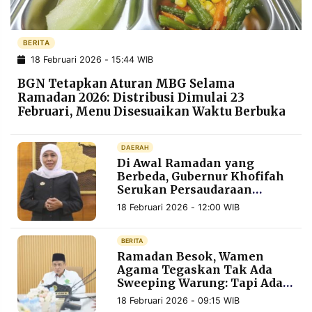
POLICY
WARGA
INFORMASI
KIRIM
BERITA
IKLAN
TULISAN
18 Februari 2026 - 15:44 WIB
PENGADUAN
TERM
BGN Tetapkan Aturan MBG Selama
OF
SERVICE
Ramadan 2026: Distribusi Dimulai 23
Februari, Menu Disesuaikan Waktu Berbuka
DAERAH
IKUTI
Di Awal Ramadan yang
KAMI
Berbeda, Gubernur Khofifah
Serukan Persaudaraan
kepada Warga Jawa Timur
18 Februari 2026 - 12:00 WIB
BERITA
Ramadan Besok, Wamen
Agama Tegaskan Tak Ada
Sweeping Warung: Tapi Ada
©
Syaratnya
18 Februari 2026 - 09:15 WIB
PT.
RESOLUSI