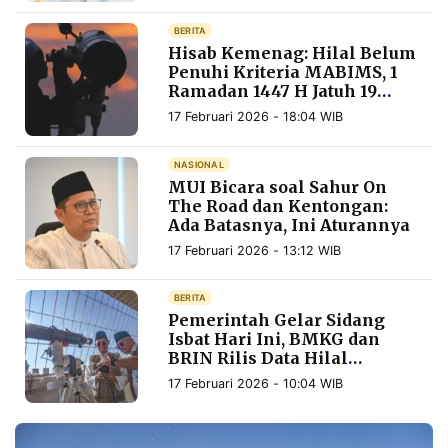
MEDIA
PRAMUDITA
BERITA
Hisab Kemenag: Hilal Belum
Penuhi Kriteria MABIMS, 1
Ramadan 1447 H Jatuh 19
©
Februari 2026
17 Februari 2026 - 18:04 WIB
Resolusi.co
-
2026
NASIONAL
MUI Bicara soal Sahur On
PT.
RESOLUSI
The Road dan Kentongan:
MEDIA
Ada Batasnya, Ini Aturannya
PRAMUDITA
17 Februari 2026 - 13:12 WIB
BERITA
Pemerintah Gelar Sidang
Isbat Hari Ini, BMKG dan
BRIN Rilis Data Hilal
Ramadhan
17 Februari 2026 - 10:04 WIB