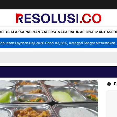
DITORIAL
AKSARA
FINANSIA
PERSONA
DAERAH
NASIONAL
MANCA
SPO
asan Layanan Haji 2026 Capai 83,28%, Kategori Sangat Memuaskan.
Kl
•
🔥
T