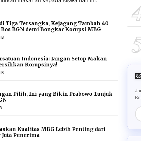
urkan makanan kepada siswa hari ini.
di Tiga Tersangka, Kejagung Tambah 40
 Bos BGN demi Bongkar Korupsi MBG
IB
satuan Indonesia: Jangan Setop Makan
Bersihkan Korupsinya!
IB

Ja
an Pilih, Ini yang Bikin Prabowo Tunjuk
Be
BGN
B
skan Kualitas MBG Lebih Penting dari
9 Juta Penerima