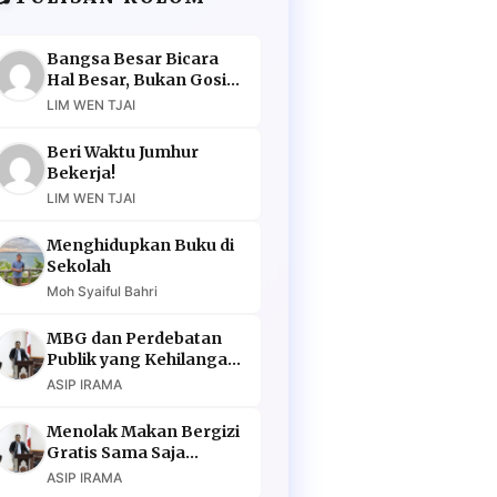
Bangsa Besar Bicara
Hal Besar, Bukan Gosip
Murahan
LIM WEN TJAI
Beri Waktu Jumhur
Bekerja!
LIM WEN TJAI
Menghidupkan Buku di
Sekolah
Moh Syaiful Bahri
MBG dan Perdebatan
Publik yang Kehilangan
Argumen
ASIP IRAMA
Menolak Makan Bergizi
Gratis Sama Saja
Menolak Masa Depan
ASIP IRAMA