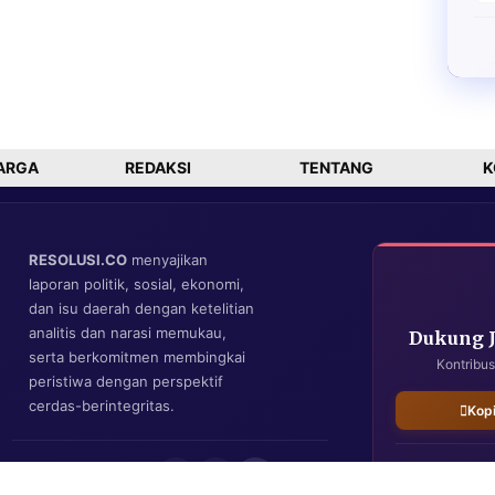
ARGA
REDAKSI
TENTANG
K
RESOLUSI.CO
menyajikan
laporan politik, sosial, ekonomi,
dan isu daerah dengan ketelitian
analitis dan narasi memukau,
Dukung 
serta berkomitmen membingkai
Kontribus
peristiwa dengan perspektif
cerdas-berintegritas.
Kop
IKUTI KAMI