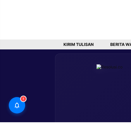
KIRIM TULISAN
BERITA W
!