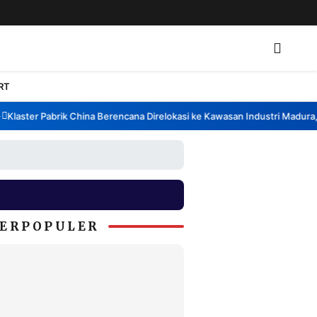
RT
aster Pabrik China Berencana Direlokasi ke Kawasan Industri Madura, Ba
ERPOPULER