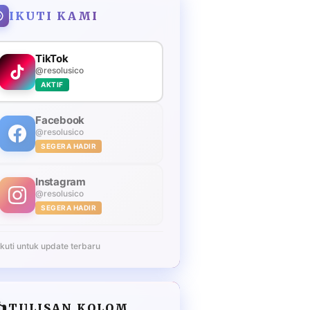
IKUTI KAMI
TikTok
@resolusico
AKTIF
Facebook
@resolusico
SEGERA HADIR
Instagram
@resolusico
SEGERA HADIR
Ikuti untuk update terbaru
️
TULISAN KOLOM