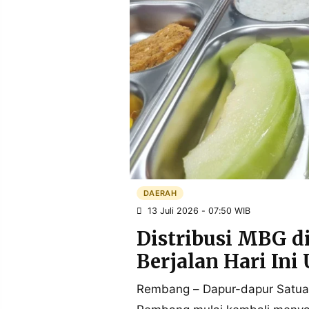
POLICY
WARGA
INFORMASI
KIRIM
IKLAN
TULISAN
PENGADUAN
TERM
OF
SERVICE
IKUTI
KAMI
DAERAH
13 Juli 2026 - 07:50 WIB
Distribusi MBG 
Berjalan Hari Ini
Rembang – Dapur-dapur Satua
©
PT.
RESOLUSI