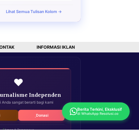
Lihat Semua Tulisan Kolom →
ONTAK
INFORMASI IKLAN
❤️
Jurnalisme Independen
i Anda sangat berarti bagi kami
Berita Terkini, Eksklusif
di WhatsApp Resolusi.co
i
Donasi
Aman & Terpercaya