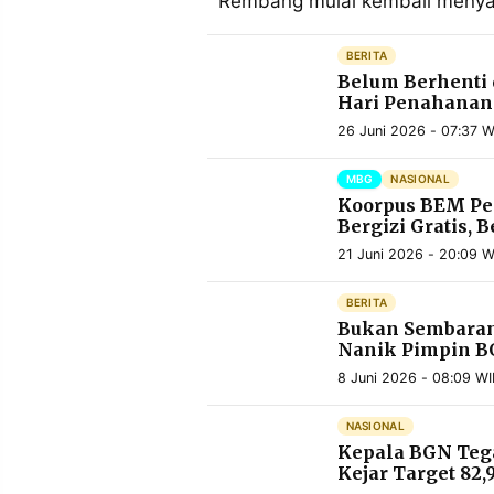
Rembang mulai kembali menyal
MEDIA
PRAMUDITA
BERITA
Belum Berhenti 
Hari Penahanan
©
Resolusi.co
26 Juni 2026 - 07:37 W
-
2026
MBG
NASIONAL
Koorpus BEM Per
PT.
RESOLUSI
Bergizi Gratis, 
MEDIA
PRAMUDITA
21 Juni 2026 - 20:09 W
BERITA
Bukan Sembarang
Nanik Pimpin 
8 Juni 2026 - 08:09 WI
NASIONAL
Kepala BGN Tega
Kejar Target 82,