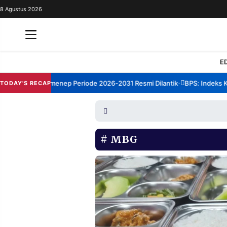
8 Agustus 2026
REDAKSI
TENTANG
RESOLUSI
IKLAN
E
TV
rum TBM Sumenep Periode 2026-2031 Resmi Dilantik
BPS: Indeks Kepu
TODAY'S RECAP
•
RUBRIKASI
EDITORIAL
AKSARA
FINANSIA
PERSONA
MBG
DAERAH
NASIONAL
MANCA
SPORT
INFORMASI
PRIVACY
BERITA