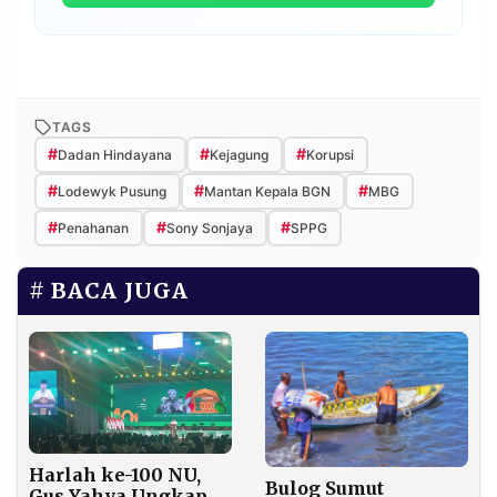
TAGS
#
#
#
Dadan Hindayana
Kejagung
Korupsi
#
#
#
Lodewyk Pusung
Mantan Kepala BGN
MBG
#
#
#
Penahanan
Sony Sonjaya
SPPG
BACA JUGA
Harlah ke-100 NU,
Bulog Sumut
Gus Yahya Ungkap