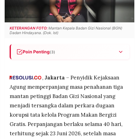
POLICY
WARGA
INFORMASI
KIRIM
IKLAN
TULISAN
KETERANGAN FOTO:
Mantan Kepala Badan Gizi Nasional (BGN)
PENGADUAN
TERM
Dadan Hindayana. (Dok. Ist)
OF
SERVICE
Poin Penting
(3)
Kejagung memperpanjang penahanan mantan
IKUTI
Kepala BGN Dadan Hindayana bersama dua
KAMI
mantan wakilnya, Sony Sonjaya dan Lodewyk
,
Jakarta
– Penyidik Kejaksaan
Pusung, selama 40 hari sejak 23 Juni 2026, untuk
Agung memperpanjang masa penahanan tiga
melengkapi berkas perkara korupsi tata kelola
mantan petinggi Badan Gizi Nasional yang
program MBG.
menjadi tersangka dalam perkara dugaan
Penyidik menemukan modus korupsi berupa
penunjukan mitra SPPG tidak memenuhi syarat,
korupsi tata kelola Program Makan Bergizi
jual beli titik SPPG, dan dugaan
Gratis. Perpanjangan berlaku selama 40 hari,
penggelembungan harga pengadaan barang
©
terhitung sejak 23 Juni 2026, setelah masa
senilai lebih dari Rp1 triliun termasuk motor listrik,
PT.
RESOLUSI