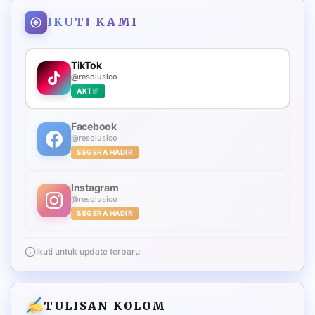
IKUTI KAMI
TikTok
@resolusico
AKTIF
Facebook
@resolusico
SEGERA HADIR
Instagram
@resolusico
SEGERA HADIR
Ikuti untuk update terbaru
TULISAN KOLOM