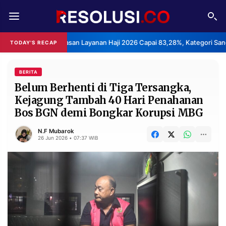
REDAKSI
TENTANG
ks Kepuasan Layanan Haji 2026 Capai 83,28%, Kategori Sangat Memuask
TODAY'S RECAP
RESOLUSI
IKLAN
TV
BERITA
Belum Berhenti di Tiga Tersangka,
Kejagung Tambah 40 Hari Penahanan
RUBRIKASI
Bos BGN demi Bongkar Korupsi MBG
EDITORIAL
AKSARA
N.F Mubarok
FINANSIA
PERSONA
26 Jun 2026 • 07:37 WIB
DAERAH
NASIONAL
MANCA
SPORT
INFORMASI
PRIVACY
BERITA