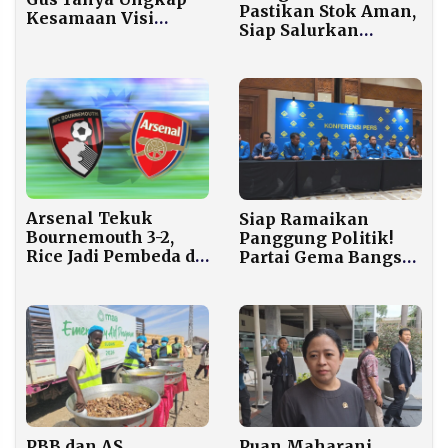
Pastikan Stok Aman,
Kesamaan Visi
Siap Salurkan
dengan Pendiri
Bantuan Pangan
Bangsa
untuk Korban
Bencana
Arsenal Tekuk
Siap Ramaikan
Bournemouth 3-2,
Panggung Politik!
Rice Jadi Pembeda di
Partai Gema Bangsa
Emirates
Deklarasi dengan 38
DPW dan 514 DPD
Puan Maharani
PBB dan AS