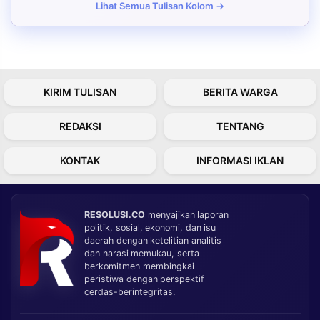
Lihat Semua Tulisan Kolom →
KIRIM TULISAN
BERITA WARGA
REDAKSI
TENTANG
KONTAK
INFORMASI IKLAN
RESOLUSI.CO
menyajikan laporan
politik, sosial, ekonomi, dan isu
daerah dengan ketelitian analitis
dan narasi memukau, serta
berkomitmen membingkai
peristiwa dengan perspektif
cerdas-berintegritas.