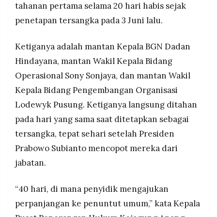
tablet, sepatu, dan televisi.
tahanan pertama selama 20 hari habis sejak
MEDIA
PRAMUDITA
Total enam tersangka telah ditetapkan, termasuk
penetapan tersangka pada 3 Juni lalu.
pihak swasta dan komisaris perusahaan
pengadaan, sementara Sony Sonjaya
Ketiganya adalah mantan Kepala BGN Dadan
mengajukan permohonan justice collaborator
©
Resolusi.co
yang berpotensi membuka keterlibatan pihak
Hindayana, mantan Wakil Kepala Bidang
-
lain.
2026
Operasional Sony Sonjaya, dan mantan Wakil
Kepala Bidang Pengembangan Organisasi
PT.
RESOLUSI
MEDIA
Lodewyk Pusung. Ketiganya langsung ditahan
PRAMUDITA
pada hari yang sama saat ditetapkan sebagai
tersangka, tepat sehari setelah Presiden
Prabowo Subianto mencopot mereka dari
jabatan.
“40 hari, di mana penyidik mengajukan
perpanjangan ke penuntut umum,” kata Kepala