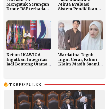
Minta Evaluasi
Mengutuk Serangan
Sistem Pendidikan
Drone RSF terhadap
Nasional Usai
Konvoi Bantuan
Tragedi Siswa SD di
Kemanusiaan di
NTT
Sudan
Wardatina Teguh
Ketum IKAWIGA
Ingin Cerai, Fahmi
Ingatkan Integritas
Klaim Masih Suami
Jadi Benteng Utama
Sah
Lawan Korupsi
TERPOPULER