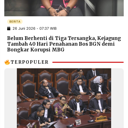
POLICY
WARGA
INFORMASI
KIRIM
IKLAN
TULISAN
BERITA
26 Juni 2026 - 07:37 WIB
PENGADUAN
TERM
OF
Belum Berhenti di Tiga Tersangka, Kejagung
SERVICE
Tambah 40 Hari Penahanan Bos BGN demi
Bongkar Korupsi MBG
TERPOPULER
IKUTI
KAMI
©
PT.
RESOLUSI