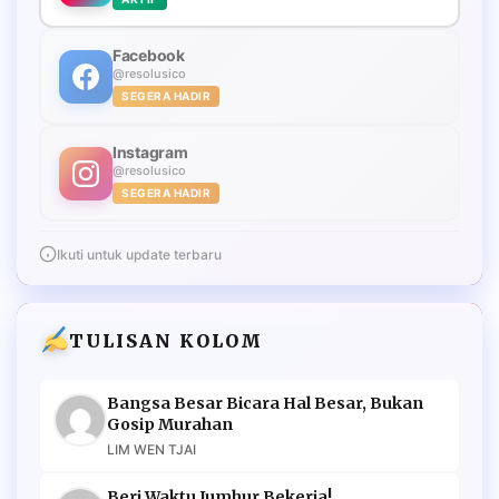
Facebook
@resolusico
SEGERA HADIR
Instagram
@resolusico
SEGERA HADIR
Ikuti untuk update terbaru
TULISAN KOLOM
Bangsa Besar Bicara Hal Besar, Bukan
Gosip Murahan
LIM WEN TJAI
Beri Waktu Jumhur Bekerja!