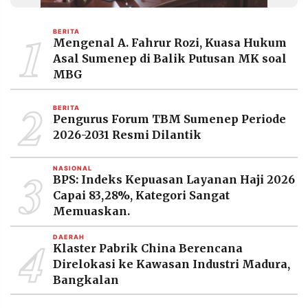
MEDIA
PRAMUDITA
1
BERITA
Mengenal A. Fahrur Rozi, Kuasa Hukum
Asal Sumenep di Balik Putusan MK soal
©
MBG
Resolusi.co
-
2
2026
BERITA
Pengurus Forum TBM Sumenep Periode
PT.
2026-2031 Resmi Dilantik
RESOLUSI
MEDIA
PRAMUDITA
3
NASIONAL
BPS: Indeks Kepuasan Layanan Haji 2026
Capai 83,28%, Kategori Sangat
Memuaskan.
4
DAERAH
Klaster Pabrik China Berencana
Direlokasi ke Kawasan Industri Madura,
Bangkalan