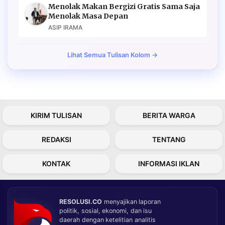
Menolak Makan Bergizi Gratis Sama Saja
Menolak Masa Depan
ASIP IRAMA
Lihat Semua Tulisan Kolom →
KIRIM TULISAN
BERITA WARGA
REDAKSI
TENTANG
KONTAK
INFORMASI IKLAN
RESOLUSI.CO
menyajikan laporan
politik, sosial, ekonomi, dan isu
daerah dengan ketelitian analitis