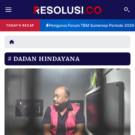
REDAKSI
TENTANG
Pengurus Forum TBM Sumenep Periode 2026-2
TODAY'S RECAP
RESOLUSI
IKLAN
TV
DADAN HINDAYANA
RUBRIKASI
EDITORIAL
AKSARA
FINANSIA
PERSONA
DAERAH
NASIONAL
MANCA
SPORT
INFORMASI
PRIVACY
BERITA