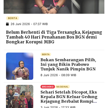
POLICY
WARGA
INFORMASI
KIRIM
IKLAN
TULISAN
BERITA
26 Juni 2026 - 07:37 WIB
PENGADUAN
TERM
OF
Belum Berhenti di Tiga Tersangka, Kejagung
SERVICE
Tambah 40 Hari Penahanan Bos BGN demi
Bongkar Korupsi MBG
IKUTI
BERITA
KAMI
Bukan Sembarangan Pilih,
Ini yang Bikin Prabowo
Tunjuk Nanik Pimpin BGN
8 Juni 2026 - 08:09 WIB
BREAKING
NASIONAL
Sehari Setelah Dicopot, Eks
Kepala BGN Keluar Gedung
Kejagung Berbalut Rompi
©
PT.
Pink
RESOLUSI
3 Juni 2026 - 17:33 WIB