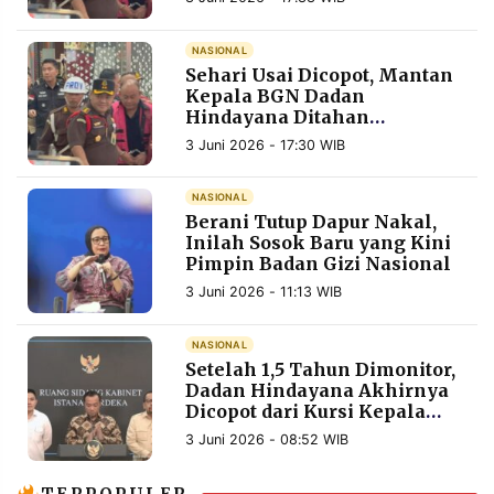
MEDIA
PRAMUDITA
NASIONAL
Sehari Usai Dicopot, Mantan
Kepala BGN Dadan
Hindayana Ditahan
©
Resolusi.co
Kejaksaan Agung
-
3 Juni 2026 - 17:30 WIB
2026
NASIONAL
PT.
Berani Tutup Dapur Nakal,
RESOLUSI
MEDIA
Inilah Sosok Baru yang Kini
PRAMUDITA
Pimpin Badan Gizi Nasional
3 Juni 2026 - 11:13 WIB
NASIONAL
Setelah 1,5 Tahun Dimonitor,
Dadan Hindayana Akhirnya
Dicopot dari Kursi Kepala
BGN
3 Juni 2026 - 08:52 WIB