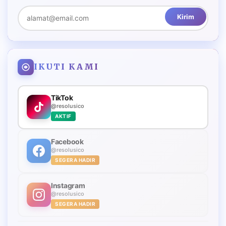
Kirim
IKUTI KAMI
TikTok
@resolusico
AKTIF
Facebook
@resolusico
SEGERA HADIR
Instagram
@resolusico
SEGERA HADIR