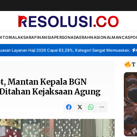
DITORIAL
AKSARA
FINANSIA
PERSONA
DAERAH
NASIONAL
MANCA
SPO
 Layanan Haji 2026 Capai 83,28%, Kategori Sangat Memuaskan.
Klast
•
T
ot, Mantan Kepala BGN
Ditahan Kejaksaan Agung