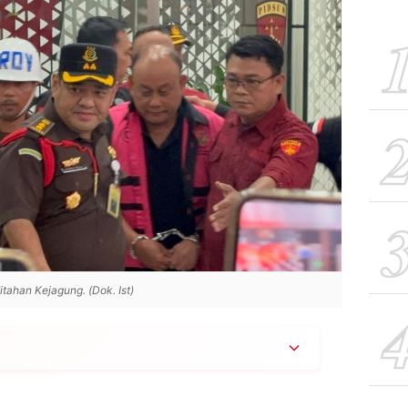
ahan Kejagung. (Dok. Ist)
ndayana ditahan Kejaksaan Agung pada Rabu, 3
copot Presiden Prabowo dari jabatannya.