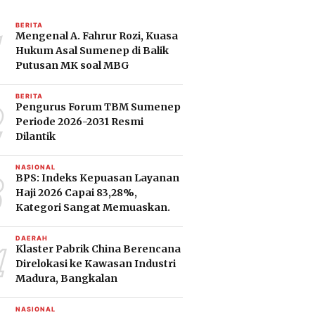
1
BERITA
Mengenal A. Fahrur Rozi, Kuasa
Hukum Asal Sumenep di Balik
Putusan MK soal MBG
2
BERITA
Pengurus Forum TBM Sumenep
Periode 2026-2031 Resmi
Dilantik
3
NASIONAL
BPS: Indeks Kepuasan Layanan
Haji 2026 Capai 83,28%,
Kategori Sangat Memuaskan.
4
DAERAH
Klaster Pabrik China Berencana
Direlokasi ke Kawasan Industri
Madura, Bangkalan
NASIONAL