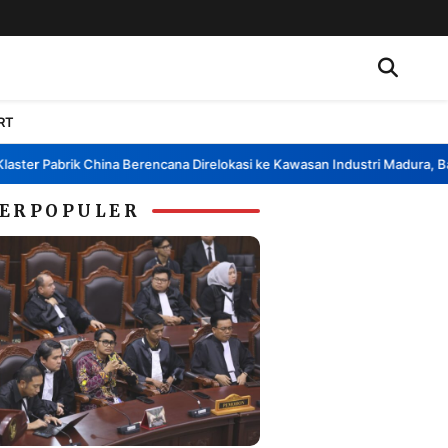
RT
er Pabrik China Berencana Direlokasi ke Kawasan Industri Madura, Bangk
ERPOPULER