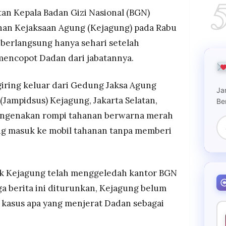
ulu menggeledah kantor BGN pada pagi hari
an Kepala Badan Gizi Nasional (BGN)
 sore harinya.
han Kejaksaan Agung (Kejagung) pada Rabu
dung Abdurachman mengonfirmasi dugaan jual beli
 berlangsung hanya sehari setelah
lah satu faktor yang memicu pencopotan Dadan.
mencopot Dadan dari jabatannya.
giring keluar dari Gedung Jaksa Agung
Ja
Jampidsus) Kejagung, Jakarta Selatan,
Be
 mengenakan rompi tahanan berwarna merah
g masuk ke mobil tahanan tanpa memberi
k Kejagung telah menggeledah kantor BGN
a berita ini diturunkan, Kejagung belum
asus apa yang menjerat Dadan sebagai