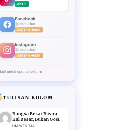
AKTIF
Facebook
@resolusico
SEGERA HADIR
Instagram
@resolusico
SEGERA HADIR
Ikuti untuk update terbaru
TULISAN KOLOM
Bangsa Besar Bicara
Hal Besar, Bukan Gosip
Murahan
LIM WEN TJAI