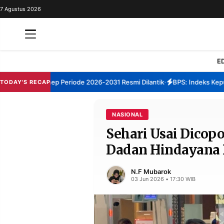
7 Agustus 2026
REDAKSI
TENTANG
RESOLUSI
IKLAN
E
TV
TBM Sumenep Periode 2026-2031 Resmi Dilantik
BPS: Indeks Kepuasan
TODAY'S RECAP
•
RUBRIKASI
EDITORIAL
AKSARA
NASIONAL
Sehari Usai Dicop
FINANSIA
PERSONA
Dadan Hindayana 
DAERAH
NASIONAL
MANCA
SPORT
N.F Mubarok
03 Jun 2026 • 17:30 WIB
INFORMASI
PRIVACY
BERITA