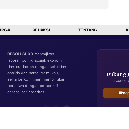
dan Tsunami
BMKG, Ajukan
na
Pensiun Dini
ya
ARGA
REDAKSI
TENTANG
K
RESOLUSI.CO
menyajikan
laporan politik, sosial, ekonomi,
dan isu daerah dengan ketelitian
analitis dan narasi memukau,
Dukung 
serta berkomitmen membingkai
Kontribus
peristiwa dengan perspektif
cerdas-berintegritas.
Kop
IKUTI KAMI