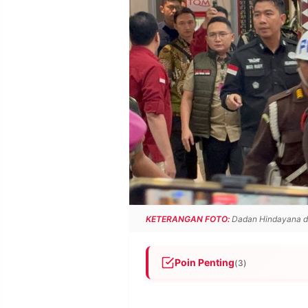
POLICY
WARGA
INFORMASI
KIRIM
IKLAN
TULISAN
PENGADUAN
TERM
OF
SERVICE
IKUTI
KAMI
KETERANGAN FOTO:
Dadan Hindayana dit
Poin Penting
(3)
Mantan Kepala BGN Dadan Hi
©
PT.
Juni 2026, sehari setelah di
RESOLUSI