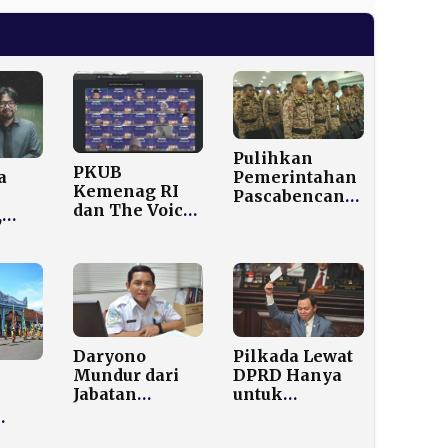
Pulihkan
PKUB
a
Pemerintahan
Kemenag RI
Pascabencana,
dan The Voice
,
Kemendagri
of Istiqlal
r
Terjunkan
Gelar
ana
1.138 Praja
“Harmony
p20
IPDN ke Aceh
Class” di
tuk
Tamiang dan
Malang Raya,
Aceh Utara
Jawa Timur,
dan D.I.
Daryono
Pilkada Lewat
Yogyakarta
Mundur dari
DPRD Hanya
Jabatan
untuk
Direktur
Gubernur?
Gempabumi
lo,