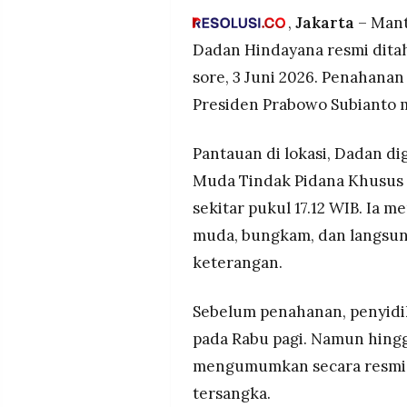
MEDIA
Penyidik Kejagung lebih dah
,
Jakarta
– Mant
PRAMUDITA
sebelum penahanan dilakukan
Dadan Hindayana resmi dita
Kepala Staf Kepresidenan Du
sore, 3 Juni 2026. Penahanan
titik dapur SPPG sebagai sa
©
Presiden Prabowo Subianto 
Resolusi.co
-
2026
Pantauan di lokasi, Dadan di
PT.
Muda Tindak Pidana Khusus (
RESOLUSI
MEDIA
PRAMUDITA
sekitar pukul 17.12 WIB. Ia
muda, bungkam, dan langsun
keterangan.
Sebelum penahanan, penyidi
pada Rabu pagi. Namun hingg
mengumumkan secara resmi k
tersangka.