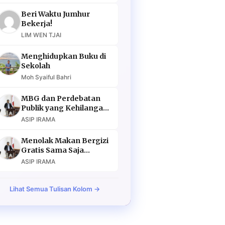
Beri Waktu Jumhur
Bekerja!
LIM WEN TJAI
Menghidupkan Buku di
Sekolah
Moh Syaiful Bahri
MBG dan Perdebatan
Publik yang Kehilangan
Argumen
ASIP IRAMA
Menolak Makan Bergizi
Gratis Sama Saja
Menolak Masa Depan
ASIP IRAMA
Lihat Semua Tulisan Kolom →