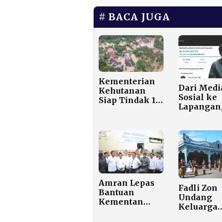
BACA JUGA
Kementerian
Dari Medi
Kehutanan
Sosial ke
Siap Tindak 12
Lapangan
Perusahaan
Influence
Terindikasi
Galang D
Picu Bencana
Hingga R
di Sumatra
Miliar un
Bencana
Sumatera
Amran Lepas
Fadli Zon
Bantuan
Undang
Kementan
Keluarga
Peduli Tahap
Keraton So
II ke Sumatera,