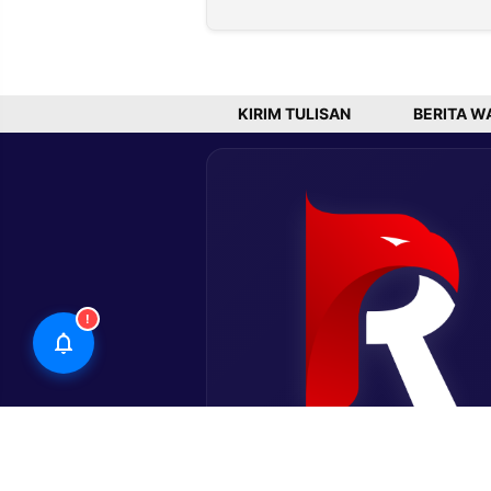
Kubu
Nilainya
Pakubuwa
Hampir Rp10
XIV Purba
Miliar
Absen
KIRIM TULISAN
BERITA W
!