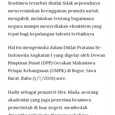
dan berniat pulang begitu ada kesempatan kerja
Sentimen tersebut dinilai tidak sepenuhnya
MEDIA
PRAMUDITA
yang cocok.
mencerminkan keengganan pemuda untuk
Kader GMPK dilatih mengemas program
mengabdi, melainkan tentang bagaimana
pemerintah (MBG, Kopdes, Sekolah Rakyat)
negara mampu menyediakan ekosistem yang
dengan gaya komunikasi yang membumi agar
©
Resolusi.co
mudah dipahami dan menangkal disinformasi di
tepat bagi kepulangan talenta terbaiknya.
-
2026
kalangan sebaya.
Hal itu mengemuka dalam Diklat Pratama Se-
PT.
RESOLUSI
Indonesia Angkatan I yang digelar oleh Dewan
MEDIA
PRAMUDITA
Pimpinan Pusat (DPP) Gerakan Mahasiswa
Pelajar Kebangsaan (GMPK) di Bogor, Jawa
Barat, Rabu (1/7/2026) sore.
Hadir sebagai pemateri Mrs. Mada, seorang
akademisi yang juga penerima beasiswa
pemerintah di luar negeri, membedah