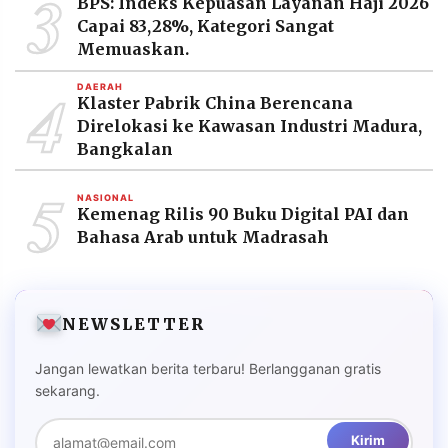
3
BPS: Indeks Kepuasan Layanan Haji 2026
Capai 83,28%, Kategori Sangat
Memuaskan.
4
DAERAH
Klaster Pabrik China Berencana
Direlokasi ke Kawasan Industri Madura,
Bangkalan
5
NASIONAL
Kemenag Rilis 90 Buku Digital PAI dan
Bahasa Arab untuk Madrasah
NEWSLETTER
Jangan lewatkan berita terbaru! Berlangganan gratis
sekarang.
Kirim