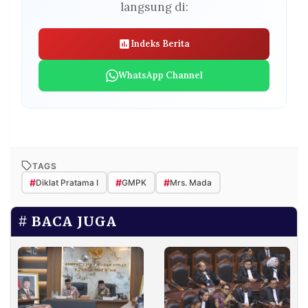
langsung di:
Indeks Berita
WhatsApp Channel
TAGS
#
#
#
Diklat Pratama I
GMPK
Mrs. Mada
BACA JUGA