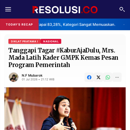
REDAKSI
TENTANG
 2026 Capai 83,28%, Kategori Sangat Memuaskan.
Klaster Pab
TODAY'S RECAP
•
RESOLUSI
IKLAN
TV
DIKLAT PRATAMA I
NASIONAL
Tanggapi Tagar #KaburAjaDulu, Mrs.
Mada Latih Kader GMPK Kemas Pesan
RUBRIKASI
Program Pemerintah
EDITORIAL
AKSARA
N.F Mubarok
FINANSIA
PERSONA
01 Jul 2026 • 21:12 WIB
DAERAH
NASIONAL
MANCA
SPORT
INFORMASI
PRIVACY
BERITA