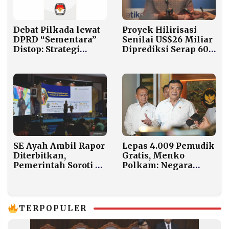
Debat Pilkada lewat
Proyek Hilirisasi
DPRD “Sementara”
Senilai US$26 Miliar
Distop: Strategi
Diprediksi Serap 600
Mengulur atau
Ribu Tenaga Kerja
Prioritas Genuine?
SE Ayah Ambil Rapor
Lepas 4.009 Pemudik
Diterbitkan,
Gratis, Menko
Pemerintah Soroti 25
Polkam: Negara
Persen Anak Alami
Selalu Hadir untuk
Fatherless
Rakyat
TERPOPULER