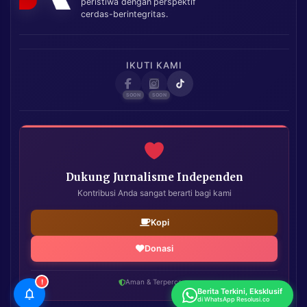
peristiwa dengan perspektif
cerdas-berintegritas.
IKUTI KAMI
Dukung Jurnalisme Independen
Kontribusi Anda sangat berarti bagi kami
Kopi
Donasi
!
Aman & Terpercaya
Berita Terkini, Eksklusif
di WhatsApp Resolusi.co