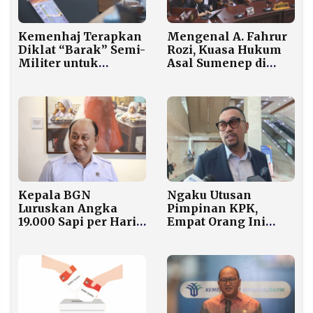
Kemenhaj Terapkan
Mengenal A. Fahrur
Diklat “Barak” Semi-
Rozi, Kuasa Hukum
Militer untuk
Asal Sumenep di
Perkuat Disiplin dan
Balik Putusan MK
Karakter Petugas
soal MBG
Haji 1447 H/2026 M
Kepala BGN
Ngaku Utusan
Luruskan Angka
Pimpinan KPK,
19.000 Sapi per Hari
Empat Orang Ini
untuk MBG: Itu
Malah Berani Meras
Hanya Pengandaian,
Anggota DPR
Bukan Kebutuhan
Nyata