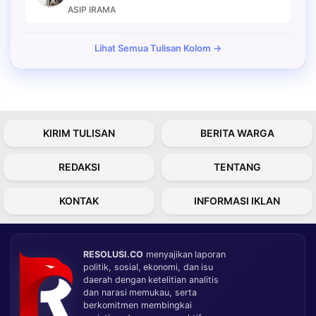
ASIP IRAMA
Lihat Semua Tulisan Kolom →
KIRIM TULISAN
BERITA WARGA
REDAKSI
TENTANG
KONTAK
INFORMASI IKLAN
RESOLUSI.CO
menyajikan laporan
politik, sosial, ekonomi, dan isu
daerah dengan ketelitian analitis
dan narasi memukau, serta
berkomitmen membingkai