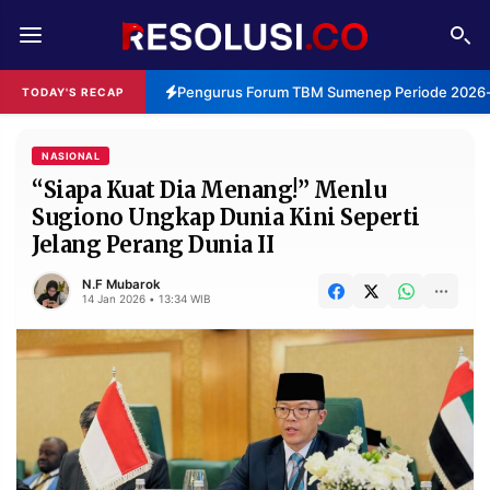
REDAKSI
TENTANG
Pengurus Forum TBM Sumenep Periode 2026-2
TODAY'S RECAP
RESOLUSI
IKLAN
TV
NASIONAL
“Siapa Kuat Dia Menang!” Menlu
Sugiono Ungkap Dunia Kini Seperti
RUBRIKASI
Jelang Perang Dunia II
EDITORIAL
AKSARA
N.F Mubarok
FINANSIA
PERSONA
14 Jan 2026 • 13:34 WIB
DAERAH
NASIONAL
MANCA
SPORT
INFORMASI
PRIVACY
BERITA