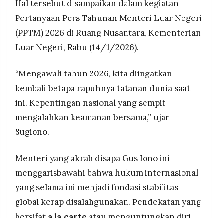
Hal tersebut disampaikan dalam kegiatan
MEDIA
ekonomi kompleks, peran aktor non-negara
PRAMUDITA
Pertanyaan Pers Tahunan Menteri Luar Negeri
signifikan, dan kerja sama yang makin
transaksional
(PPTM) 2026 di Ruang Nusantara, Kementerian
Luar Negeri, Rabu (14/1/2026).
©
Resolusi.co
-
2026
“Mengawali tahun 2026, kita diingatkan
kembali betapa rapuhnya tatanan dunia saat
PT.
RESOLUSI
ini. Kepentingan nasional yang sempit
MEDIA
PRAMUDITA
mengalahkan keamanan bersama,” ujar
Sugiono.
Menteri yang akrab disapa Gus Iono ini
menggarisbawahi bahwa hukum internasional
yang selama ini menjadi fondasi stabilitas
global kerap disalahgunakan. Pendekatan yang
bersifat
a la carte
atau menguntungkan diri