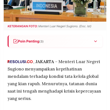
POLICY
WARGA
INFORMASI
KIRIM
IKLAN
TULISAN
PENGADUAN
TERM
KETERANGAN FOTO:
Menteri Luar Negeri Sugiono. (Doc. Ist)
OF
SERVICE
Poin Penting
(3)
Menlu Sugiono peringatkan tatanan dunia
IKUTI
semakin rapuh karena kepentingan nasional
KAMI
sempit mengalahkan keamanan bersama, hukum
,
JAKARTA
– Menteri Luar Negeri
internasional disalahgunakan dengan pendekatan
Sugiono menyampaikan keprihatinan
a la carte
mendalam terhadap kondisi tata kelola global
Praktik "siapa kuat dia menang" kembali marak,
yang kian rapuh. Menurutnya, tatanan dunia
standar ganda dipraktikkan terbuka, dan negara-
negara kunci menarik diri dari tanggung jawab
saat ini tengah menghadapi krisis kepercayaan
global mirip situasi jelang Perang Dunia II
yang serius.
Dunia menuju multiplex world order dengan
©
PT.
kompetisi tajam, ditandai interdependensi
RESOLUSI