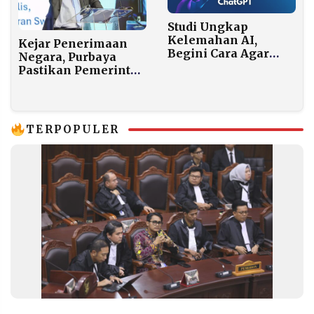
Studi Ungkap
Kelemahan AI,
Kejar Penerimaan
Begini Cara Agar
Negara, Purbaya
Jawaban ChatGPT
Pastikan Pemerintah
Lebih Akurat
Tak Gunakan Ijon
Pajak
TERPOPULER