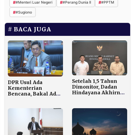
#
#
#
#Menteri Luar Negeri
#Perang Dunia II
#PPTM
#
#Sugiono
BACA JUGA
Setelah 1,5 Tahun
DPR Usul Ada
Dimonitor, Dadan
Kementerian
Hindayana Akhirnya
Bencana, Bakal Ada
Dicopot dari Kursi
Dirjen Longsor dan
Kepala BGN
Dirjen Banjir