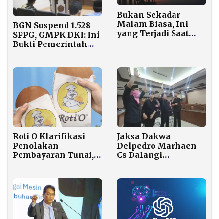
Bukan Sekadar
Malam Biasa, Ini
BGN Suspend 1.528
yang Terjadi Saat
SPPG, GMPK DKI: Ini
Lailatul Qadar Tiba
Bukti Pemerintah
Serius Jaga Kualitas
MBG
Roti O Klarifikasi
Jaksa Dakwa
Penolakan
Delpedro Marhaen
Pembayaran Tunai,
Cs Dalangi
Janjikan Evaluasi
Penghasutan Demo
dan Perbaikan
Rusuh Agustus 2025
Layanan