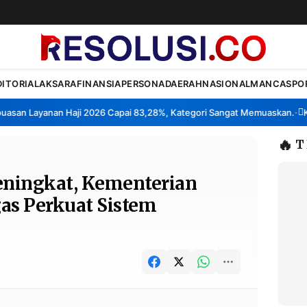
DITORIAL
AKSARA
FINANSIA
PERSONA
DAERAH
NASIONAL
MANCA
SPO
 Layanan Haji 2026 Capai 83,28%, Kategori Sangat Memuaskan.
Klaste
•
🔥
T
ningkat, Kementerian
s Perkuat Sistem