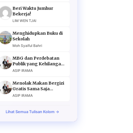
Beri Waktu Jumhur
Bekerja!
LIM WEN TJAI
Menghidupkan Buku di
Sekolah
Moh Syaiful Bahri
MBG dan Perdebatan
Publik yang Kehilangan
Argumen
ASIP IRAMA
Menolak Makan Bergizi
Gratis Sama Saja
Menolak Masa Depan
ASIP IRAMA
Lihat Semua Tulisan Kolom →