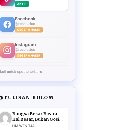
AKTIF
Facebook
@resolusico
SEGERA HADIR
Instagram
@resolusico
SEGERA HADIR
Ikuti untuk update terbaru
️
TULISAN KOLOM
Bangsa Besar Bicara
Hal Besar, Bukan Gosip
Murahan
LIM WEN TJAI