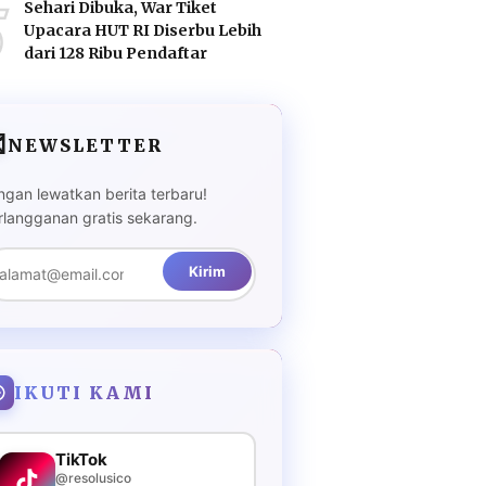
5
Sehari Dibuka, War Tiket
Upacara HUT RI Diserbu Lebih
dari 128 Ribu Pendaftar

NEWSLETTER
ngan lewatkan berita terbaru!
rlangganan gratis sekarang.
Kirim
IKUTI KAMI
TikTok
@resolusico