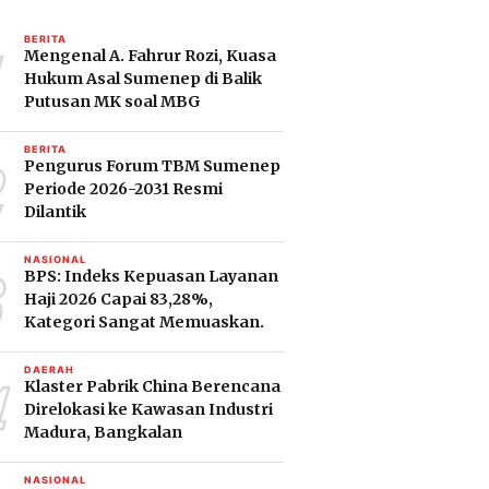
1
BERITA
Mengenal A. Fahrur Rozi, Kuasa
Hukum Asal Sumenep di Balik
Putusan MK soal MBG
2
BERITA
Pengurus Forum TBM Sumenep
Periode 2026-2031 Resmi
Dilantik
3
NASIONAL
BPS: Indeks Kepuasan Layanan
Haji 2026 Capai 83,28%,
Kategori Sangat Memuaskan.
4
DAERAH
Klaster Pabrik China Berencana
Direlokasi ke Kawasan Industri
Madura, Bangkalan
NASIONAL