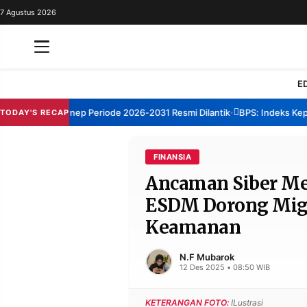
7 Agustus 2026
REDAKSI
TENTANG
RESOLUSI
IKLAN
E
TV
TBM Sumenep Periode 2026-2031 Resmi Dilantik
BPS: Indeks Kepuasan
TODAY'S RECAP
•
RUBRIKASI
EDITORIAL
AKSARA
FINANSIA
Ancaman Siber Me
FINANSIA
PERSONA
ESDM Dorong Miga
DAERAH
NASIONAL
Keamanan
MANCA
SPORT
N.F Mubarok
12 Des 2025 • 08:50 WIB
INFORMASI
KETERANGAN FOTO:
ILustrasi
PRIVACY
BERITA