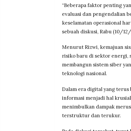
MEDIA
“Beberapa faktor penting yan
PRAMUDITA
evaluasi dan pengendalian b
keselamatan operasional haru
sebuah diskusi, Rabu (10/12/
©
Resolusi.co
-
2026
Menurut Rizwi, kemajuan siste
PT.
risiko baru di sektor energi,
RESOLUSI
MEDIA
membangun sistem siber ya
PRAMUDITA
teknologi nasional.
Dalam era digital yang teru
informasi menjadi hal krusia
menimbulkan dampak merusa
terstruktur dan terukur.