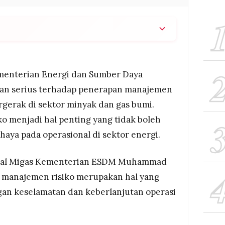
n pentingnya manajemen risiko di perusahaan
an keselamatan dan keberlanjutan operasi,
 siber yang semakin meningkat di era digital.
enterian Energi dan Sumber Daya
ntinuity Management System sejak 2022 dengan
an serius terhadap penerapan manajemen
an telah meraih sertifikasi ISO 22301:2019 pada
rgerak di sektor minyak dan gas bumi.
ndar internasional pengelolaan kelangsungan
iko menjadi hal penting yang tidak boleh
ping transformasi manajemen risiko jadi penggerak
aya pada operasional di sektor energi.
i sebagai early warning system untuk memantau
 internasional.
deral Migas Kementerian ESDM Muhammad
manajemen risiko merupakan hal yang
gan keselamatan dan keberlanjutan operasi