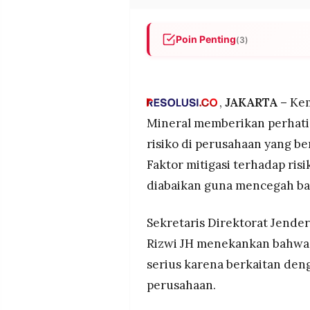
POLICY
WARGA
INFORMASI
KIRIM
Poin Penting
(3)
IKLAN
TULISAN
Kementerian ESDM menekanka
PENGADUAN
TERM
migas karena berkaitan deng
OF
terutama menghadapi ancaman
SERVICE
,
JAKARTA –
Kem
PGN menerapkan Business Co
Mineral memberikan perhati
55 Business Continuity Plan d
risiko di perusahaan yang be
2024-2025 sebagai bukti sta
IKUTI
bisnis.
KAMI
Faktor mitigasi terhadap ris
Pertamina International Ship
diabaikan guna mencegah bah
strategis dengan digitalisas
posisi kapal di berbagai lokasi
Sekretaris Direktorat Jen
Rizwi JH menekankan bahwa 
serius karena berkaitan den
perusahaan.
©
PT.
RESOLUSI