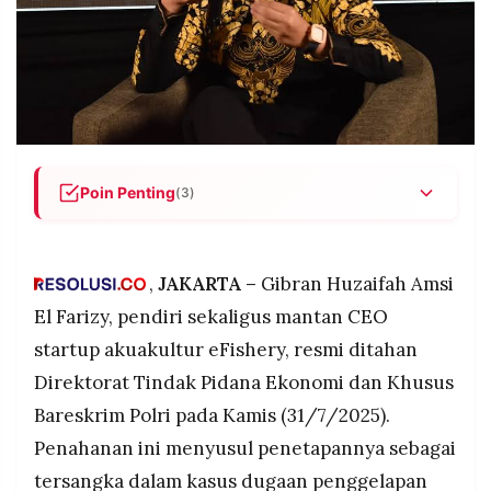
POLICY
WARGA
INFORMASI
KIRIM
IKLAN
TULISAN
PENGADUAN
TERM
OF
SERVICE
Poin Penting
(3)
Gibran Huzaifah ditahan Bareskrim Polri bersama
IKUTI
dua tersangka lainnya atas dugaan penggelapan
KAMI
dana Rp 15 miliar dan manipulasi pendapatan
,
JAKARTA –
Gibran Huzaifah Amsi
hingga Rp 9,74 triliun dalam periode sembilan
El Farizy, pendiri sekaligus mantan CEO
bulan pada 2024.
startup akuakultur eFishery, resmi ditahan
Investigasi forensik menemukan eFishery
Direktorat Tindak Pidana Ekonomi dan Khusus
menggelembungkan pendapatan hingga 75
persen, melaporkan laba Rp 260 miliar padahal
Bareskrim Polri pada Kamis (31/7/2025).
sebenarnya rugi Rp 575 miliar, serta mengklaim
Penahanan ini menyusul penetapannya sebagai
400.000 smart feeder padahal hanya ada
©
PT.
tersangka dalam kasus dugaan penggelapan
24.000 unit.
RESOLUSI