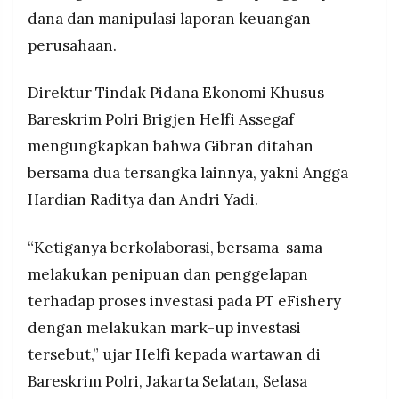
MEDIA
dana dan manipulasi laporan keuangan
eFishery yang sempat menjadi unicorn dengan
PRAMUDITA
valuasi 1,4 miliar dolar AS kini melakukan PHK
perusahaan.
massal 90 persen karyawan, menjadikan kasus
ini sebagai skandal penipuan startup terbesar di
Direktur Tindak Pidana Ekonomi Khusus
©
Asia Tenggara yang merusak kepercayaan
Resolusi.co
investor.
-
Bareskrim Polri Brigjen Helfi Assegaf
2026
mengungkapkan bahwa Gibran ditahan
PT.
bersama dua tersangka lainnya, yakni Angga
RESOLUSI
MEDIA
Hardian Raditya dan Andri Yadi.
PRAMUDITA
“Ketiganya berkolaborasi, bersama-sama
melakukan penipuan dan penggelapan
terhadap proses investasi pada PT eFishery
dengan melakukan mark-up investasi
tersebut,” ujar Helfi kepada wartawan di
Bareskrim Polri, Jakarta Selatan, Selasa