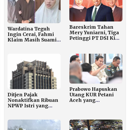
Bareskrim Tahan
Wardatina Teguh
Mery Yuniarni, Tiga
Ingin Cerai, Fahmi
Petinggi PT DSI Kini
Klaim Masih Suami
Dipenjara
Sah
Prabowo Hapuskan
Ditjen Pajak
Utang KUR Petani
Nonaktifkan Ribuan
Aceh yang
NPWP Istri yang
Terdampak Banjir
Terdaftar sebagai
dan Longsor
Tanggungan Suami