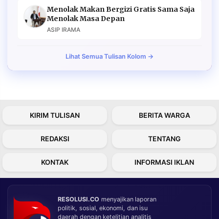
Menolak Makan Bergizi Gratis Sama Saja
Menolak Masa Depan
ASIP IRAMA
Lihat Semua Tulisan Kolom →
KIRIM TULISAN
BERITA WARGA
REDAKSI
TENTANG
KONTAK
INFORMASI IKLAN
RESOLUSI.CO
menyajikan laporan
politik, sosial, ekonomi, dan isu
daerah dengan ketelitian analitis