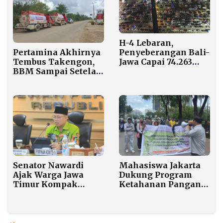
H-4 Lebaran,
Pertamina Akhirnya
Penyeberangan Bali-
Tembus Takengon,
Jawa Capai 74.263
BBM Sampai Setelah
Orang, Motor Naik
7 Jam Perjalanan
7,2 Persen
Medan Berat
Mahasiswa Jakarta
Senator Nawardi
Dukung Program
Ajak Warga Jawa
Ketahanan Pangan
Timur Kompak
Pemerintahan
Dukung Valen
Prabowo
Pamekasan di Grand
Final Dangdut
Academy 7