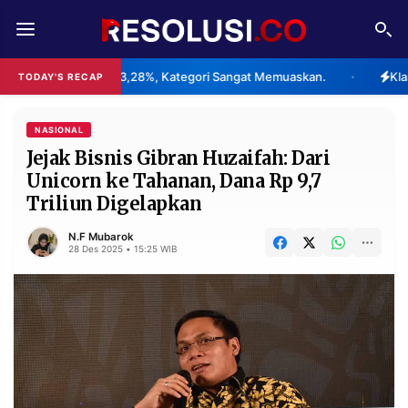
REDAKSI
TENTANG
pai 83,28%, Kategori Sangat Memuaskan.
Klaster Pabrik Chin
TODAY'S RECAP
•
RESOLUSI
IKLAN
TV
NASIONAL
Jejak Bisnis Gibran Huzaifah: Dari
Unicorn ke Tahanan, Dana Rp 9,7
RUBRIKASI
Triliun Digelapkan
EDITORIAL
AKSARA
N.F Mubarok
FINANSIA
PERSONA
28 Des 2025 • 15:25 WIB
DAERAH
NASIONAL
MANCA
SPORT
INFORMASI
PRIVACY
BERITA