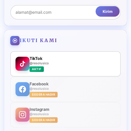
Kirim
IKUTI KAMI
TikTok
@resolusico
AKTIF
Facebook
@resolusico
SEGERA HADIR
Instagram
@resolusico
SEGERA HADIR