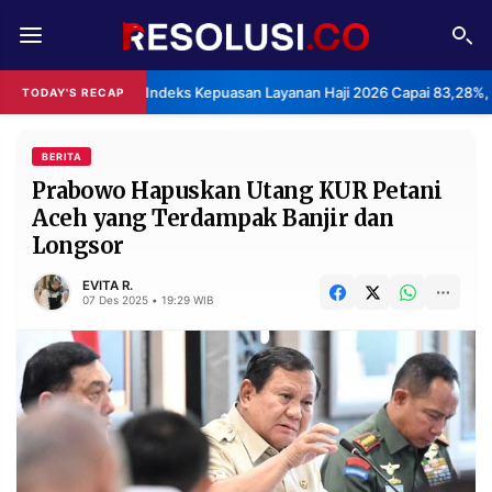
REDAKSI
TENTANG
BPS: Indeks Kepuasan Layanan Haji 2026 Capai 83,28%, 
TODAY'S RECAP
RESOLUSI
IKLAN
TV
BERITA
Prabowo Hapuskan Utang KUR Petani
Aceh yang Terdampak Banjir dan
RUBRIKASI
Longsor
EDITORIAL
AKSARA
EVITA R.
FINANSIA
PERSONA
07 Des 2025 • 19:29 WIB
DAERAH
NASIONAL
MANCA
SPORT
INFORMASI
PRIVACY
BERITA