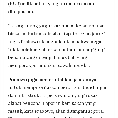
(KUR) milik petani yang terdampak akan
MEDIA
PRAMUDITA
dihapuskan.
“Utang-utang gugur karena ini kejadian luar
©
Resolusi.co
biasa. Ini bukan kelalaian, tapi force majeure,”
-
2026
tegas Prabowo. Ia menekankan bahwa negara
tidak boleh membiarkan petani menanggung
PT.
RESOLUSI
MEDIA
beban utang di tengah musibah yang
PRAMUDITA
memporakporandakan sawah mereka.
Prabowo juga memerintahkan jajarannya
untuk memprioritaskan perbaikan bendungan
dan infrastruktur persawahan yang rusak
akibat bencana. Laporan kerusakan yang
masuk, kata Prabowo, akan ditangani segera.