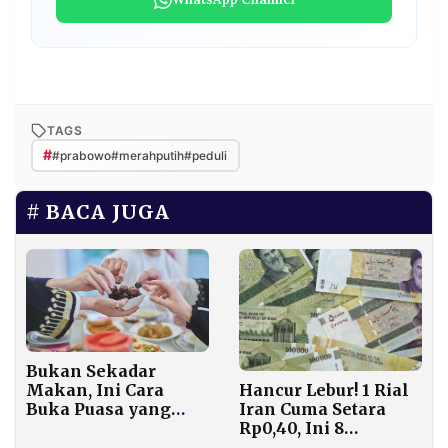
TAGS
#
#prabowo#merahputih#peduli
BACA JUGA
Bukan Sekadar
Hancur Lebur! 1 Rial
Makan, Ini Cara
Iran Cuma Setara
Buka Puasa yang
Rp0,40, Ini 8
Diajarkan
Penyebab
Rasulullah SAW