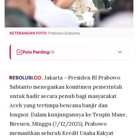
POLICY
WARGA
INFORMASI
KIRIM
IKLAN
TULISAN
PENGADUAN
TERM
KETERANGAN FOTO:
Prabowo Subianto
OF
SERVICE
Poin Penting
(3)
Prabowo menghapus seluruh utang KUR petani
IKUTI
Aceh yang terdampak banjir dan longsor karena
KAMI
dianggap sebagai force majeure.
, Jakarta —Presiden RI Prabowo
Perbaikan bendungan dan persawahan
Subianto menegaskan komitmen pemerintah
diperintahkan diprioritaskan, termasuk rehabilitasi
untuk hadir secara penuh bagi masyarakat
lahan pertanian yang rusak.
Aceh yang tertimpa bencana banjir dan
Cadangan pangan pemerintah akan dikirim ke
longsor. Dalam kunjungannya ke Teupin Mane,
Aceh untuk memastikan kebutuhan masyarakat
terpenuhi selama masa pemulihan.
Bireuen, Minggu (7/12/2025), Prabowo
©
memastikan seluruh Kredit Usaha Rakyat
PT.
RESOLUSI