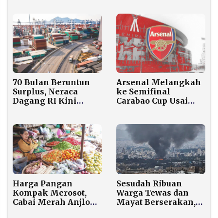
Kehancuran
Ekonomi Teheran
70 Bulan Beruntun
Arsenal Melangkah
Surplus, Neraca
ke Semifinal
Dagang RI Kini
Carabao Cup Usai
Terancam Konflik
Singkirkan Crystal
Timur Tengah
Palace Lewat Adu
Penalti
Sesudah Ribuan
Harga Pangan
Warga Tewas dan
Kompak Merosot,
Mayat Berserakan,
Cabai Merah Anjlok
Iran Mendadak
hingga 35 Persen