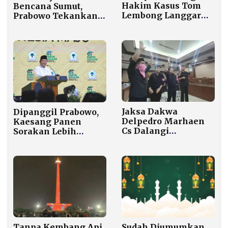
Hakim Kasus Tom
Bencana Sumut,
Lembong Langgar
Prabowo Tekankan
Etik, Diusulkan
Pentingnya
Sanksi Non-Palu
Kesiapsiagaan
Enam Bulan
Hadapi Perubahan
Iklim
Jaksa Dakwa
Dipanggil Prabowo,
Delpedro Marhaen
Kaesang Panen
Cs Dalangi
Sorakan Lebih
Penghasutan Demo
Meriah dari Gibran
Rusuh Agustus 2025
Tanpa Kembang Api,
Sudah Diumumkan,