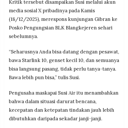
Kritik tersebut disampaikan Susi melalui akun
MEDIA
Susi Air, Menteri KKP 2014-2019 yang
PRAMUDITA
media sosial X pribadinya pada Kamis
tenggelamkan 488 kapal illegal fishing,
tingkatkan stok ikan 76%, raih penghargaan
(18/12/2025), merespons kunjungan Gibran ke
internasional dari WWF dan BBC.
Posko Pengungsian BLK Blangkejeren sehari
©
Resolusi.co
sebelumnya.
-
2026
“Seharusnya Anda bisa datang dengan pesawat,
PT.
RESOLUSI
bawa Starlink 10, genset kecil 10, dan semuanya
MEDIA
PRAMUDITA
bisa langsung pasang, tidak perlu tanya-tanya.
Bawa lebih pun bisa,” tulis Susi.
Pengusaha maskapai Susi Air itu menambahkan
bahwa dalam situasi darurat bencana,
kecepatan dan ketepatan tindakan jauh lebih
dibutuhkan daripada sekadar janji-janji.