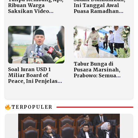
Ribuan Warga
Ini Tanggal Awal
Saksikan Video
Puasa Ramadhan
Mapping
2026 Versi
Spektakuler di
Muhammadiyah
Monas Saat
Countdown Tahun
Baru
Tabur Bunga di
Soal Iuran USD 1
Pusara Marsinah,
Miliar Board of
Prabowo: Semua
Peace, Ini Penjelasan
Serikat Buruh
Tegas Sekretaris
Sepakat Satu Nama
Kabinet
TERPOPULER