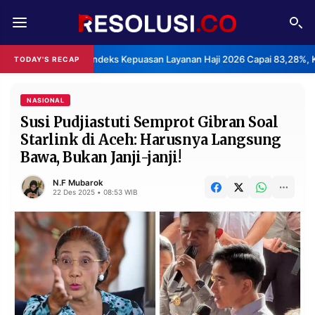
REDAKSI
TENTANG
BPS: Indeks Kepuasan Layanan Haji 2026 Capai 83,28%, K
TODAY'S RECAP
RESOLUSI
IKLAN
TV
NASIONAL
Susi Pudjiastuti Semprot Gibran Soal
Starlink di Aceh: Harusnya Langsung
RUBRIKASI
Bawa, Bukan Janji-janji!
EDITORIAL
AKSARA
N.F Mubarok
FINANSIA
PERSONA
22 Des 2025 • 08:53 WIB
DAERAH
NASIONAL
MANCA
SPORT
INFORMASI
PRIVACY
BERITA