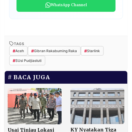
WhatsApp Channel
TAGS
#
#
#
Aceh
Gibran Rakabuming Raka
Starlink
#
SUsi Pudjiastuti
BACA JUGA
KY Nyatakan Tiga
Usai Tinjau Lokasi