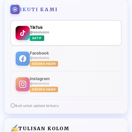
IKUTI KAMI
TikTok
@resolusico
AKTIF
Facebook
@resolusico
SEGERA HADIR
Instagram
@resolusico
SEGERA HADIR
Ikuti untuk update terbaru
TULISAN KOLOM