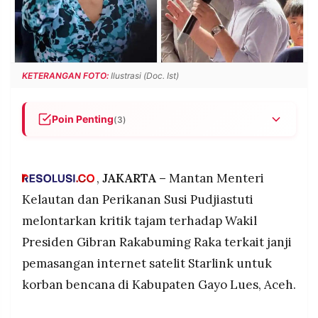
POLICY
WARGA
INFORMASI
KIRIM
IKLAN
TULISAN
PENGADUAN
TERM
KETERANGAN FOTO:
Ilustrasi (Doc. Ist)
OF
SERVICE
Poin Penting
(3)
Susi Pudjiastuti kritik Gibran soal janji Starlink di
IKUTI
Aceh, seharusnya langsung bawa 10 unit Starlink
KAMI
dan genset tanpa perlu tanya-tanya, dalam
,
JAKARTA –
Mantan Menteri
situasi darurat butuh kecepatan tindakan bukan
Kelautan dan Perikanan Susi Pudjiastuti
janji-janji.
melontarkan kritik tajam terhadap Wakil
Gibran janjikan Starlink saat kunjungan 17
Presiden Gibran Rakabuming Raka terkait janji
Desember ke Gayo Lues, setelah warga keluhkan
sinyal komunikasi belum pulih, juga pesan
pemasangan internet satelit Starlink untuk
percepat perbaikan jembatan, BBM, listrik, dan
korban bencana di Kabupaten Gayo Lues, Aceh.
penuhi kebutuhan kelompok rentan.
©
PT.
Profil Susi: pengusaha sukses lulusan SMP pendiri
RESOLUSI