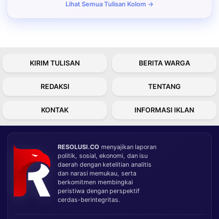
Lihat Semua Tulisan Kolom →
KIRIM TULISAN
BERITA WARGA
REDAKSI
TENTANG
KONTAK
INFORMASI IKLAN
RESOLUSI.CO
menyajikan laporan
politik, sosial, ekonomi, dan isu
daerah dengan ketelitian analitis
dan narasi memukau, serta
berkomitmen membingkai
peristiwa dengan perspektif
cerdas-berintegritas.