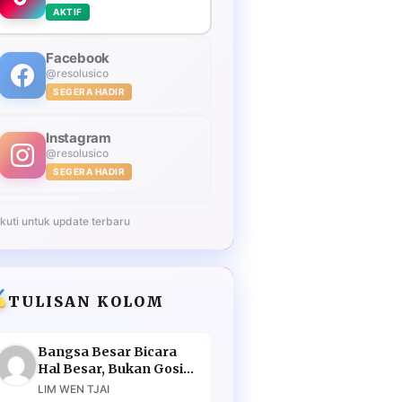
AKTIF
Facebook
@resolusico
SEGERA HADIR
Instagram
@resolusico
SEGERA HADIR
Ikuti untuk update terbaru
TULISAN KOLOM
Bangsa Besar Bicara
Hal Besar, Bukan Gosip
Murahan
LIM WEN TJAI