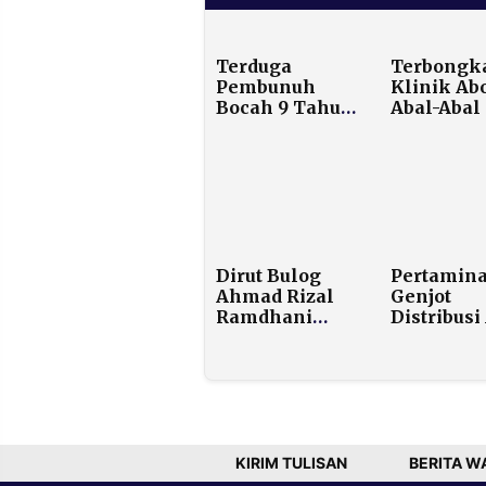
Terduga
Terbongka
Pembunuh
Klinik Ab
Bocah 9 Tahun
Abal-Abal 
Anak Anggota
Aparteme
Dewan Pakar
Bassura L
PKS Cilegon
361 Pasien
Ditangkap
Sejak 202
Tanpa
Perlawanan
Dirut Bulog
Pertamin
Ahmad Rizal
Genjot
Ramdhani
Distribusi
Raih Gelar
Bersih da
Doktor di UI
Reaktivas
Puskesmas
Aceh Tam
KIRIM TULISAN
BERITA W