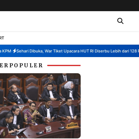
RT
M
Sehari Dibuka, War Tiket Upacara HUT RI Diserbu Lebih dari 128 Ribu 
•
ERPOPULER