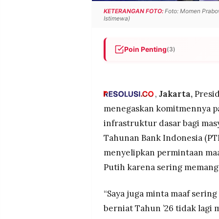
MEDIA
KETERANGAN FOTO:
Foto: Momen Prabow
PRAMUDITA
Istimewa)
Poin Penting
(3)
©
Resolusi.co
-
Prabowo minta maaf sering ra
2026
percepatan pembangunan jem
Ia bentuk Satgas Darurat Jem
PT.
,
Jakarta,
Presid
RESOLUSI
dan Polri.
MEDIA
menegaskan komitmennya p
PRAMUDITA
Targetnya, tak ada lagi sis
infrastruktur dasar bagi ma
jembatan diselesaikan secep
Tahunan Bank Indonesia (PTBI
menyelipkan permintaan maa
Putih karena sering memangg
“Saya juga minta maaf serin
berniat Tahun ’26 tidak lagi