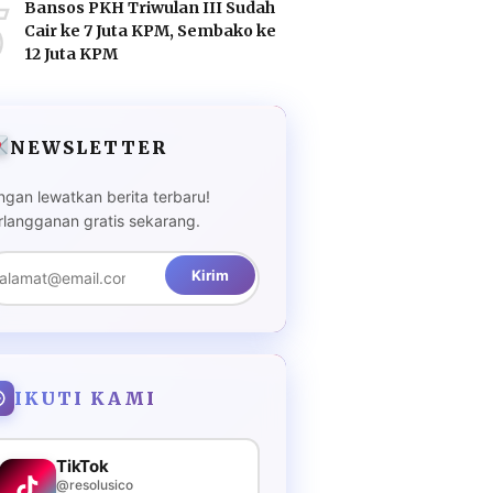
5
Bansos PKH Triwulan III Sudah
Cair ke 7 Juta KPM, Sembako ke
12 Juta KPM
NEWSLETTER
ngan lewatkan berita terbaru!
rlangganan gratis sekarang.
Kirim
IKUTI KAMI
TikTok
@resolusico