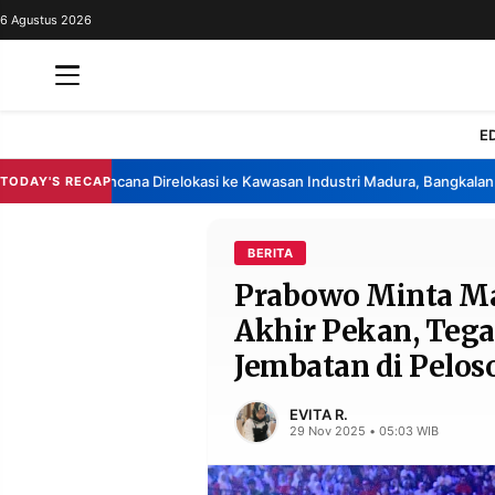
6 Agustus 2026
REDAKSI
TENTANG
RESOLUSI
IKLAN
E
TV
 China Berencana Direlokasi ke Kawasan Industri Madura, Bangkalan
Ba
TODAY'S RECAP
•
RUBRIKASI
EDITORIAL
AKSARA
BERITA
Prabowo Minta Maa
FINANSIA
PERSONA
Akhir Pekan, Tega
DAERAH
NASIONAL
Jembatan di Pelos
MANCA
SPORT
EVITA R.
29 Nov 2025 • 05:03 WIB
INFORMASI
PRIVACY
BERITA