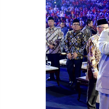
POLICY
WARGA
INFORMASI
KIRIM
IKLAN
TULISAN
PENGADUAN
TERM
OF
SERVICE
IKUTI
KAMI
©
PT.
RESOLUSI