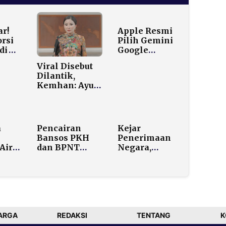
r!
Apple Resmi
orsi
Pilih Gemini
di
Google
n
sebagai Model
Viral Disebut
ayani
AI untuk Siri
Dilantik,
Generasi Baru
Kemhan: Ayu
2
Aulia Bukan
Tim Kreatif
Kami
a
Pencairan
Kejar
Bansos PKH
Penerimaan
 Air
dan BPNT
Negara,
n
Tahap I 2026
Purbaya
i
Dimulai
Pastikan
 di
Februari, 18
Pemerintah
iang
Juta KPM
Tak Gunakan
Terima
Ijon Pajak
Bantuan
ARGA
REDAKSI
TENTANG
K