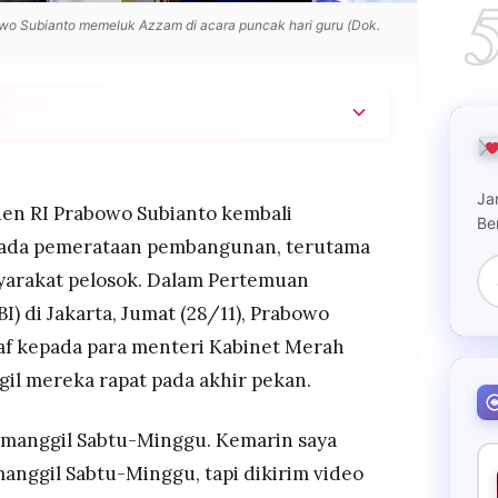
o Subianto memeluk Azzam di acara puncak hari guru (Dok.
patkan menteri di akhir pekan karena fokus
batan di pelosok.
Ja
batan dan libatkan mahasiswa Teknik Sipil, TNI,
en RI Prabowo Subianto kembali
Be
ada pemerataan pembangunan, terutama
wa yang kesulitan akses sekolah dan pembangunan
syarakat pelosok. Dalam Pertemuan
atnya.
) di Jakarta, Jumat (28/11), Prabowo
f kepada para menteri Kabinet Merah
il mereka rapat pada akhir pekan.
g manggil Sabtu-Minggu. Kemarin saya
 manggil Sabtu-Minggu, tapi dikirim video