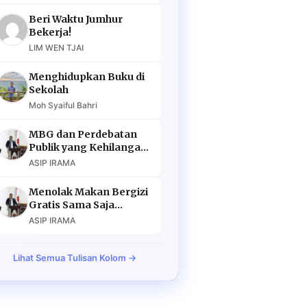
Beri Waktu Jumhur
Bekerja!
LIM WEN TJAI
Menghidupkan Buku di
Sekolah
Moh Syaiful Bahri
MBG dan Perdebatan
Publik yang Kehilangan
Argumen
ASIP IRAMA
Menolak Makan Bergizi
Gratis Sama Saja
Menolak Masa Depan
ASIP IRAMA
Lihat Semua Tulisan Kolom →