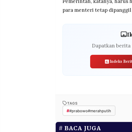
Pemerintah, katanya, harus 
para menteri tetap dipanggi
I
Dapatkan berita 
Indeks Beri
TAGS
#
#prabowo#merahputih
BACA JUGA