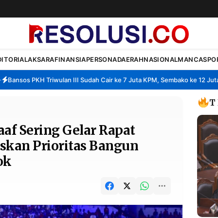
DITORIAL
AKSARA
FINANSIA
PERSONA
DAERAH
NASIONAL
MANCA
SPO
nsos PKH Triwulan III Sudah Cair ke 7 Juta KPM, Sembako ke 12 Juta KP
T
f Sering Gelar Rapat
skan Prioritas Bangun
ok