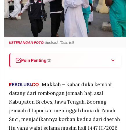
POLICY
WARGA
INFORMASI
KIRIM
IKLAN
TULISAN
PENGADUAN
TERM
OF
SERVICE
KETERANGAN FOTO:
Ilustrasi. (Dok. Ist)
Poin Penting
(3)
IKUTI
KAMI
Jemaah haji asal Brebes kembali wafat di Tanah
Suci, setelah sebelumnya Akhmad Nurokhman
bin Zaeni (65) meninggal di Madinah pada 6 Mei
,
Makkah
– Kabar duka kembali
2026 akibat gangguan jantung dan kini
datang dari rombongan jemaah haji asal
dimakamkan di Baqi.
Kabupaten Brebes, Jawa Tengah. Seorang
Kondisi cuaca Arab Saudi yang mencapai 44
jemaah dilaporkan meninggal dunia di Tanah
derajat Celsius dan padatnya aktivitas ibadah
menjadi faktor utama yang memperburuk
Suci, menjadikannya korban kedua dari daerah
©
kesehatan jemaah, terutama yang memiliki
PT.
itu yang wafat selama musim haji 1447 H/2026
RESOLUSI