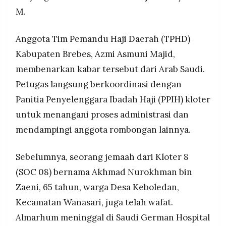
riwayat penyakit bawaan.
MEDIA
M.
PRAMUDITA
Pemerintah menjamin badal haji gratis dan
asuransi jiwa bagi jemaah yang wafat sebelum
Anggota Tim Pemandu Haji Daerah (TPHD)
sempat melaksanakan wukuf di Arafah.
Kabupaten Brebes, Azmi Asmuni Majid,
©
Resolusi.co
-
membenarkan kabar tersebut dari Arab Saudi.
2026
Petugas langsung berkoordinasi dengan
PT.
Panitia Penyelenggara Ibadah Haji (PPIH) kloter
RESOLUSI
MEDIA
untuk menangani proses administrasi dan
PRAMUDITA
mendampingi anggota rombongan lainnya.
Sebelumnya, seorang jemaah dari Kloter 8
(SOC 08) bernama Akhmad Nurokhman bin
Zaeni, 65 tahun, warga Desa Keboledan,
Kecamatan Wanasari, juga telah wafat.
Almarhum meninggal di Saudi German Hospital