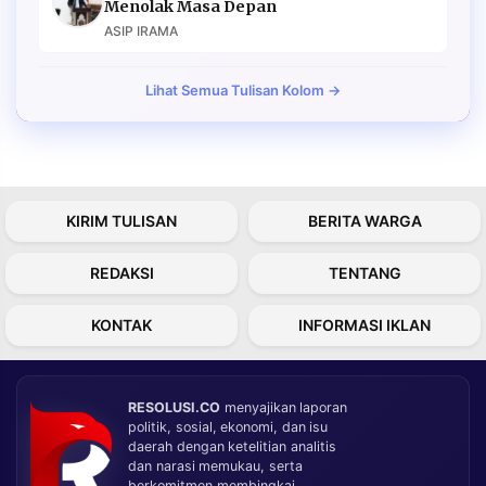
Menolak Masa Depan
ASIP IRAMA
Lihat Semua Tulisan Kolom →
KIRIM TULISAN
BERITA WARGA
REDAKSI
TENTANG
KONTAK
INFORMASI IKLAN
RESOLUSI.CO
menyajikan laporan
politik, sosial, ekonomi, dan isu
daerah dengan ketelitian analitis
dan narasi memukau, serta
berkomitmen membingkai