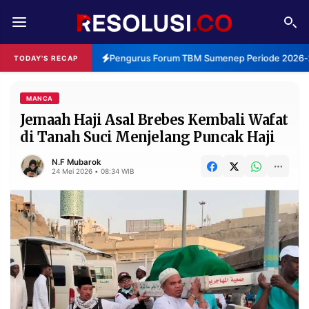
REDAKSI
TENTANG
Pengurus Forum TBM Sumenep Periode 2026-20
TODAY'S RECAP
RESOLUSI
IKLAN
TV
MANCA
Jemaah Haji Asal Brebes Kembali Wafat
di Tanah Suci Menjelang Puncak Haji
RUBRIKASI
EDITORIAL
AKSARA
N.F Mubarok
24 Mei 2026 • 08:34 WIB
FINANSIA
PERSONA
DAERAH
NASIONAL
MANCA
SPORT
INFORMASI
PRIVACY
BERITA