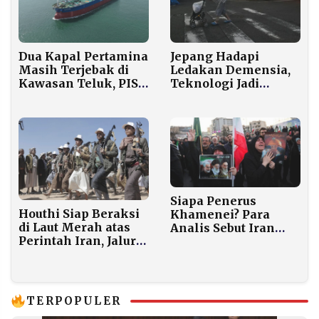
Jepang Hadapi
Dua Kapal Pertamina
Ledakan Demensia,
Masih Terjebak di
Teknologi Jadi
Kawasan Teluk, PIS
Penopang Sosial dan
Upayakan Evakuasi
Ekonomi
di Tengah Konflik
Timur Tengah
Siapa Penerus
Houthi Siap Beraksi
Khamenei? Para
di Laut Merah atas
Analis Sebut Iran
Perintah Iran, Jalur
Kini Beroperasi
Pelayaran Dunia
dalam “Mode
Terancam
Bertahan Hidup”
Terganggu
TERPOPULER