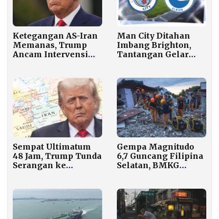
Man City Ditahan
Ketegangan AS-Iran
Imbang Brighton,
Memanas, Trump
Tantangan Gelar
Ancam Intervensi
Kian Berat
Jika Demonstran
Ditembak
Sempat Ultimatum
Gempa Magnitudo
48 Jam, Trump Tunda
6,7 Guncang Filipina
Serangan ke
Selatan, BMKG
Fasilitas Energi Iran
Pastikan Tidak
Hingga 6 April
Berdampak ke
Indonesia