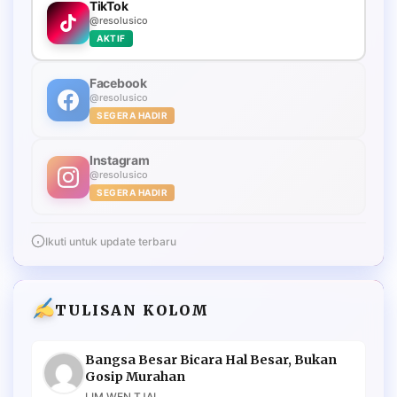
TikTok
@resolusico
AKTIF
Facebook
@resolusico
SEGERA HADIR
Instagram
@resolusico
SEGERA HADIR
Ikuti untuk update terbaru
TULISAN KOLOM
Bangsa Besar Bicara Hal Besar, Bukan
Gosip Murahan
LIM WEN TJAI