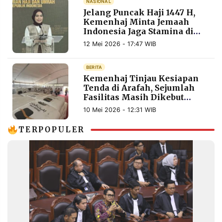
NASIONAL
MEDIA
Jelang Puncak Haji 1447 H,
PRAMUDITA
Kemenhaj Minta Jemaah
Indonesia Jaga Stamina di
Tengah Suhu 42 Derajat
12 Mei 2026 - 17:47 WIB
©
Resolusi.co
-
BERITA
2026
Kemenhaj Tinjau Kesiapan
Tenda di Arafah, Sejumlah
PT.
Fasilitas Masih Dikebut
RESOLUSI
MEDIA
Jelang Puncak Haji 2026
10 Mei 2026 - 12:31 WIB
PRAMUDITA
TERPOPULER