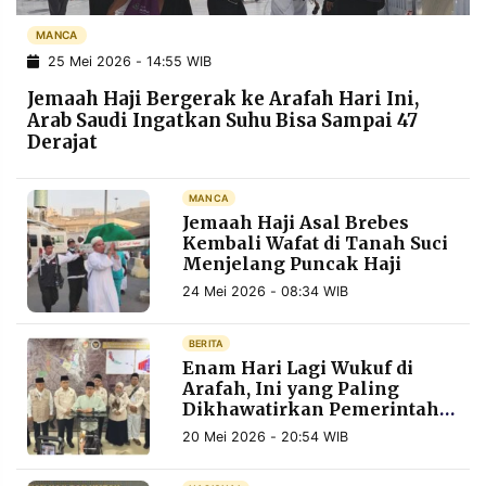
POLICY
WARGA
MANCA
INFORMASI
KIRIM
25 Mei 2026 - 14:55 WIB
IKLAN
TULISAN
Jemaah Haji Bergerak ke Arafah Hari Ini,
PENGADUAN
TERM
Arab Saudi Ingatkan Suhu Bisa Sampai 47
OF
Derajat
SERVICE
MANCA
Jemaah Haji Asal Brebes
IKUTI
Kembali Wafat di Tanah Suci
KAMI
Menjelang Puncak Haji
24 Mei 2026 - 08:34 WIB
BERITA
Enam Hari Lagi Wukuf di
Arafah, Ini yang Paling
Dikhawatirkan Pemerintah
soal Puncak Haji
20 Mei 2026 - 20:54 WIB
©
PT.
RESOLUSI