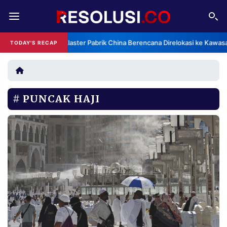
REDAKSI
TENTANG
Klaster Pabrik China Berencana Direlokasi ke Kawasa
TODAY'S RECAP
RESOLUSI
IKLAN
TV
PUNCAK HAJI
RUBRIKASI
EDITORIAL
AKSARA
FINANSIA
PERSONA
DAERAH
NASIONAL
MANCA
SPORT
INFORMASI
PRIVACY
BERITA