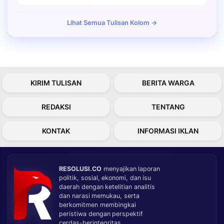
Lihat Semua Tulisan Kolom →
KIRIM TULISAN
BERITA WARGA
REDAKSI
TENTANG
KONTAK
INFORMASI IKLAN
RESOLUSI.CO
menyajikan laporan
politik, sosial, ekonomi, dan isu
daerah dengan ketelitian analitis
dan narasi memukau, serta
berkomitmen membingkai
peristiwa dengan perspektif
cerdas-berintegritas.