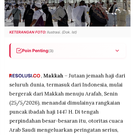
POLICY
WARGA
INFORMASI
KIRIM
IKLAN
TULISAN
PENGADUAN
TERM
KETERANGAN FOTO:
Ilustrasi. (Dok. Ist)
OF
SERVICE
Poin Penting
(3)
Puncak ibadah haji 2026 dimulai hari ini, 25 Mei,
IKUTI
dengan pergerakan jemaah dari Makkah ke
KAMI
Arafah untuk persiapan Wukuf yang dijadwalkan
,
Makkah
– Jutaan jemaah haji dari
pada 26 Mei 2026.
seluruh dunia, termasuk dari Indonesia, mulai
Otoritas meteorologi Arab Saudi memperingatkan
bergerak dari Makkah menuju Arafah, Senin
suhu di Makkah dapat mencapai 47 derajat
(25/5/2026), menandai dimulainya rangkaian
Celsius, disertai angin kencang berdebu dan
kelembapan hingga 40 persen.
puncak ibadah haji 1447 H. Di tengah
Kementerian Kesehatan Arab Saudi mengimbau
perpindahan besar-besaran itu, otoritas cuaca
jemaah wajib memakai payung, mencukupi cairan
©
Arab Saudi mengeluarkan peringatan serius,
PT.
tubuh, dan menghindari aktivitas fisik di luar
RESOLUSI