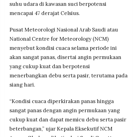
suhu udara di kawasan suci berpotensi
MEDIA
ruangan saat siang hari.
PRAMUDITA
mencapai 47 derajat Celsius.
Pusat Meteorologi Nasional Arab Saudi atau
©
Resolusi.co
National Centre for Meteorology (NCM)
-
2026
menyebut kondisi cuaca selama periode ini
akan sangat panas, disertai angin permukaan
PT.
RESOLUSI
MEDIA
yang cukup kuat dan berpotensi
PRAMUDITA
menerbangkan debu serta pasir, terutama pada
siang hari.
“Kondisi cuaca diperkirakan panas hingga
sangat panas dengan angin permukaan yang
cukup kuat dan dapat memicu debu serta pasir
beterbangan,” ujar Kepala Eksekutif NCM