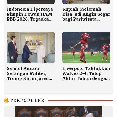
Indonesia Dipercaya
Rupiah Melemah
Pimpin Dewan HAM
Bisa Jadi Angin Segar
PBB 2026, Tegaskan
bagi Pariwisata,
Peran Global Jakarta
Turis ASEAN
Berpotensi Pilih
Indonesia
Liverpool Taklukkan
Sambil Ancam
Wolves 2–1, Tutup
Serangan Militer,
Akhir Tahun dengan
Trump Kirim Jared
Kemenangan di
Kushner ke Muscat
Anfield
Negosiasi Nuklir
Iran
TERPOPULER