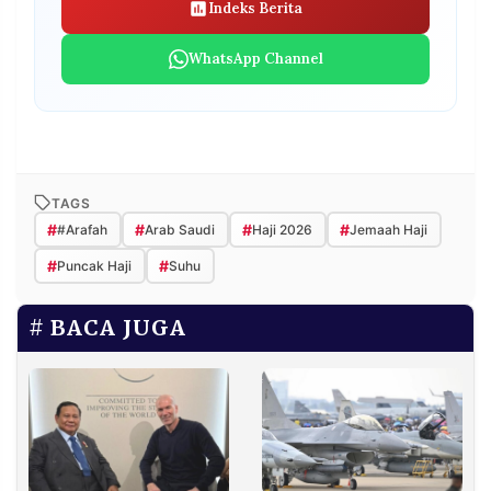
Indeks Berita
WhatsApp Channel
TAGS
#
#
#
#
#Arafah
Arab Saudi
Haji 2026
Jemaah Haji
#
#
Puncak Haji
Suhu
BACA JUGA