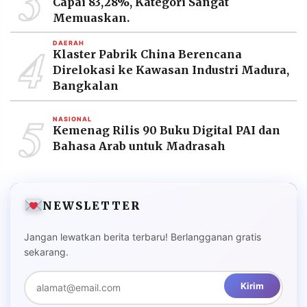
3
Capai 83,28%, Kategori Sangat
Memuaskan.
4
DAERAH
Klaster Pabrik China Berencana
Direlokasi ke Kawasan Industri Madura,
Bangkalan
5
NASIONAL
Kemenag Rilis 90 Buku Digital PAI dan
Bahasa Arab untuk Madrasah
NEWSLETTER
Jangan lewatkan berita terbaru! Berlangganan gratis
sekarang.
Kirim