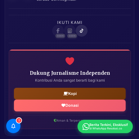
IKUTI KAMI
Dukung Jurnalisme Independen
Kontribusi Anda sangat berarti bagi kami
Kopi
Donasi
!
Aman & Terpercaya
Berita Terkini, Eksklusif
di WhatsApp Resolusi.co