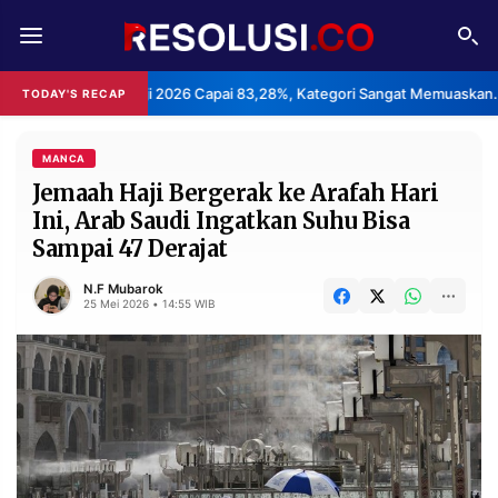
REDAKSI
TENTANG
n Haji 2026 Capai 83,28%, Kategori Sangat Memuaskan.
Klas
TODAY'S RECAP
•
RESOLUSI
IKLAN
TV
MANCA
Jemaah Haji Bergerak ke Arafah Hari
Ini, Arab Saudi Ingatkan Suhu Bisa
RUBRIKASI
Sampai 47 Derajat
EDITORIAL
AKSARA
N.F Mubarok
FINANSIA
PERSONA
25 Mei 2026 • 14:55 WIB
DAERAH
NASIONAL
MANCA
SPORT
INFORMASI
PRIVACY
BERITA