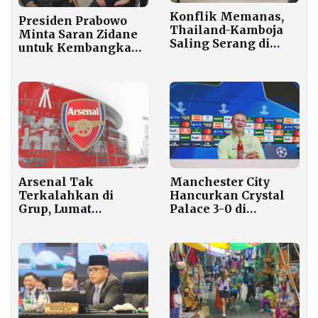
Konflik Memanas,
Presiden Prabowo
Thailand-Kamboja
Minta Saran Zidane
Saling Serang di
untuk Kembangkan
Perbatasan
Sepak Bola
Indonesia
Manchester City
Arsenal Tak
Hancurkan Crystal
Terkalahkan di
Palace 3-0 di
Grup, Lumat
Selhurst Park
Club Brugge 3-0