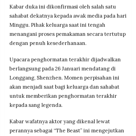
Upacara penghormatan terakhir dijadwalkan 26
MEDIA
Kabar duka ini dikonfirmasi oleh salah satu
PRAMUDITA
Januari di Longgang, Shenzhen, menutup
sahabat dekatnya kepada awak media pada hari
perjalanan karier multifaset sebagai aktor,
stuntman, koreografer aksi, dan sutradara yang
Minggu. Pihak keluarga saat ini tengah
membentuk wajah film kung fu Hong Kong
©
menangani proses pemakaman secara tertutup
Resolusi.co
-
dengan penuh kesederhanaan.
2026
PT.
Upacara penghormatan terakhir dijadwalkan
RESOLUSI
MEDIA
berlangsung pada 26 Januari mendatang di
PRAMUDITA
Longgang, Shenzhen. Momen perpisahan ini
akan menjadi saat bagi keluarga dan sahabat
untuk memberikan penghormatan terakhir
kepada sang legenda.
Kabar wafatnya aktor yang dikenal lewat
perannya sebagai “The Beast” ini mengejutkan