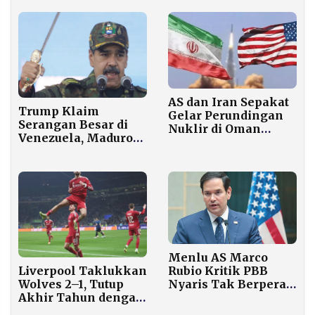
Ekonomi
Berpotensi Pilih
Indonesia
AS dan Iran Sepakat
Trump Klaim
Gelar Perundingan
Serangan Besar di
Nuklir di Oman
Venezuela, Maduro
Jumat Ini Meski
Ditangkap dan
Ketegangan
Diterbangkan Keluar
Meningkat
Negeri
Menlu AS Marco
Liverpool Taklukkan
Rubio Kritik PBB
Wolves 2–1, Tutup
Nyaris Tak Berperan
Akhir Tahun dengan
Selesaikan Konflik
Kemenangan di
Global