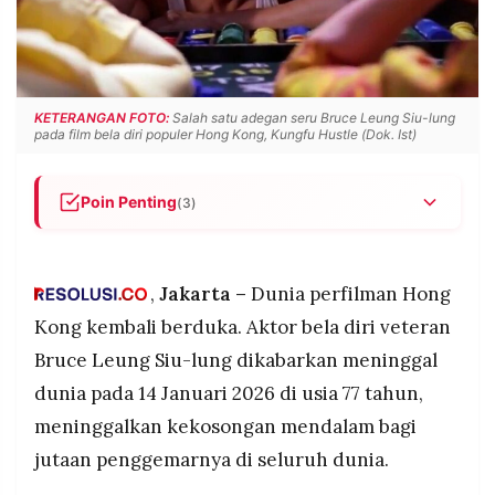
POLICY
WARGA
INFORMASI
KIRIM
IKLAN
TULISAN
PENGADUAN
TERM
KETERANGAN FOTO:
Salah satu adegan seru Bruce Leung Siu-lung
OF
pada film bela diri populer Hong Kong, Kungfu Hustle (Dok. Ist)
SERVICE
Poin Penting
(3)
Bruce Leung Siu-lung, aktor yang memerankan
IKUTI
KAMI
The Beast dalam Kung Fu Hustle, meninggal
dunia pada 14 Januari 2026 di usia 77 tahun,
,
Jakarta –
Dunia perfilman Hong
hanya sehari setelah terlihat tersenyum dalam
Kong kembali berduka. Aktor bela diri veteran
acara sosial bersama rekan-rekannya
Bruce Leung Siu-lung dikabarkan meninggal
Perannya sebagai The Beast dengan sandal jepit
dunia pada 14 Januari 2026 di usia 77 tahun,
ikonik menciptakan kenangan masa kecil tak
terlupakan bagi jutaan anak era 2000-an,
meninggalkan kekosongan mendalam bagi
mengajarkan bahwa kehebatan sejati tidak
jutaan penggemarnya di seluruh dunia.
©
memerlukan kemasan megah
PT.
RESOLUSI