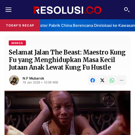
REDAKSI
TENTANG
Klaster Pabrik China Berencana Direlokasi ke Kawasan 
TODAY'S RECAP
RESOLUSI
IKLAN
TV
MANCA
Selamat Jalan The Beast: Maestro Kung
Fu yang Menghidupkan Masa Kecil
RUBRIKASI
Jutaan Anak Lewat Kung Fu Hustle
EDITORIAL
AKSARA
N.F Mubarok
FINANSIA
PERSONA
19 Jan 2026 • 10:09 WIB
DAERAH
NASIONAL
MANCA
SPORT
INFORMASI
PRIVACY
BERITA