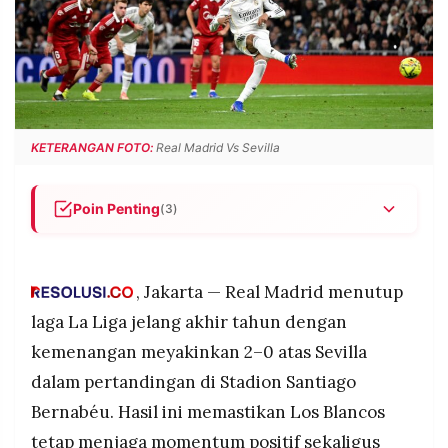
POLICY
WARGA
INFORMASI
KIRIM
IKLAN
TULISAN
PENGADUAN
TERM
OF
SERVICE
KETERANGAN FOTO:
Real Madrid Vs Sevilla
Poin Penting
(3)
IKUTI
KAMI
Real Madrid menang 2–0 atas Sevilla melalui gol
Jude Bellingham dan penalti Kylian Mbappé.
, Jakarta — Real Madrid menutup
Sevilla kesulitan setelah bermain dengan 10
orang di babak kedua, sementara Madrid tampil
laga La Liga jelang akhir tahun dengan
dominan hingga akhir laga.
kemenangan meyakinkan 2–0 atas Sevilla
Kemenangan ini menjaga posisi Madrid tetap
dalam pertandingan di Stadion Santiago
kompetitif di papan atas klasemen La Liga.
Bernabéu. Hasil ini memastikan Los Blancos
©
PT.
tetap menjaga momentum positif sekaligus
RESOLUSI