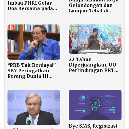
Imbau PHRI Gelar
Gelondongan dan
Doa Bersama pada
Lumpur Tebal di
Malam Tahun Baru
Aceh Tamiang
2026
22 Tahun
Diperjuangkan, UU
“PBB Tak Berdaya!”
Perlindungan PRT
SBY Peringatkan
Akhirnya Disahkan,
Perang Dunia III
Said Iqbal Langsung
Sudah di Depan Mata
Berterima Kasih ke
Prabowo
Bye SMS, Registrasi