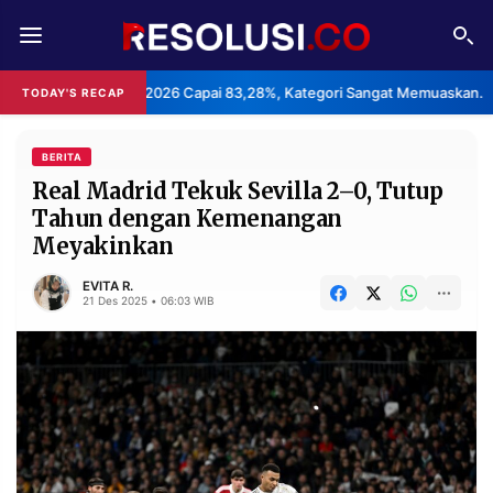
REDAKSI
TENTANG
anan Haji 2026 Capai 83,28%, Kategori Sangat Memuaskan.
Kl
TODAY'S RECAP
•
RESOLUSI
IKLAN
TV
BERITA
Real Madrid Tekuk Sevilla 2–0, Tutup
Tahun dengan Kemenangan
RUBRIKASI
Meyakinkan
EDITORIAL
AKSARA
EVITA R.
FINANSIA
PERSONA
21 Des 2025 • 06:03 WIB
DAERAH
NASIONAL
MANCA
SPORT
INFORMASI
PRIVACY
BERITA