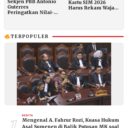
Sekjen PBB Antonio
Kartu SIM 2026
Guterres
Harus Rekam Wajah
Peringatkan Nilai-
dan Maksimal 3
Nilai
Nomor
Multilateralisme
Semakin Tergerus
TERPOPULER
1
BERITA
Mengenal A. Fahrur Rozi, Kuasa Hukum
Asal Sumenep di Balik Putusan MK soal