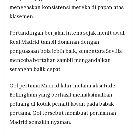
MEDIA
menegaskan konsistensi mereka di papan atas
PRAMUDITA
klasemen.
Pertandingan berjalan intens sejak menit awal.
©
Resolusi.co
-
Real Madrid tampil dominan dengan
2026
penguasaan bola lebih baik, sementara Sevilla
PT.
mencoba bertahan sambil mengandalkan
RESOLUSI
MEDIA
serangan balik cepat.
PRAMUDITA
Gol pertama Madrid lahir melalui aksi Jude
Bellingham yang berhasil memaksimalkan
peluang di kotak penalti lawan pada babak
pertama. Gol tersebut membuat permainan
Madrid semakin nyaman.