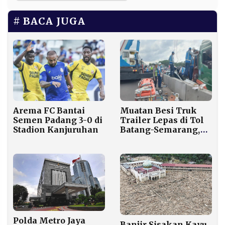
BACA JUGA
Arema FC Bantai
Muatan Besi Truk
Semen Padang 3-0 di
Trailer Lepas di Tol
Stadion Kanjuruhan
Batang-Semarang,
Satu Penumpang
Tewas
Polda Metro Jaya
Banjir Sisakan Kayu