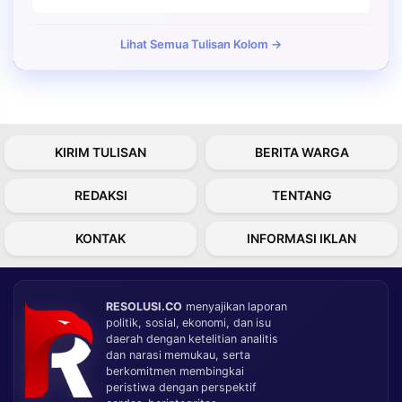
Lihat Semua Tulisan Kolom →
KIRIM TULISAN
BERITA WARGA
REDAKSI
TENTANG
KONTAK
INFORMASI IKLAN
RESOLUSI.CO
menyajikan laporan
politik, sosial, ekonomi, dan isu
daerah dengan ketelitian analitis
dan narasi memukau, serta
berkomitmen membingkai
peristiwa dengan perspektif