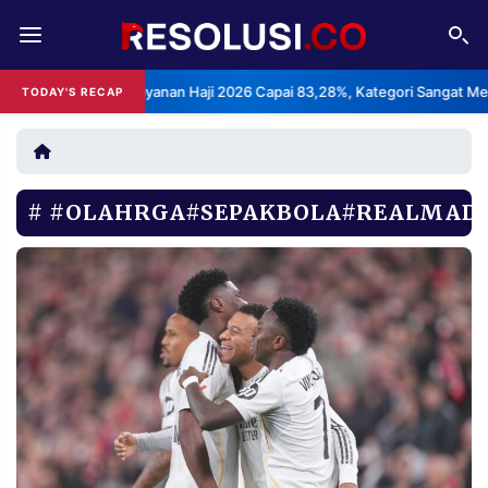
REDAKSI
TENTANG
puasan Layanan Haji 2026 Capai 83,28%, Kategori Sangat Memuaskan.
TODAY'S RECAP
RESOLUSI
IKLAN
TV
#OLAHRGA#SEPAKBOLA#REALMAD
RUBRIKASI
EDITORIAL
AKSARA
FINANSIA
PERSONA
DAERAH
NASIONAL
MANCA
SPORT
INFORMASI
PRIVACY
BERITA