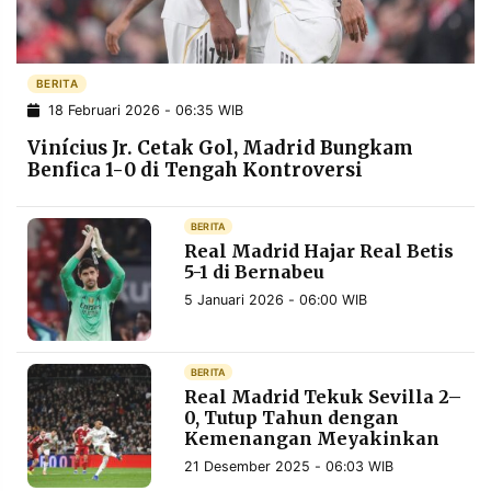
POLICY
WARGA
INFORMASI
KIRIM
IKLAN
TULISAN
BERITA
18 Februari 2026 - 06:35 WIB
PENGADUAN
TERM
OF
Vinícius Jr. Cetak Gol, Madrid Bungkam
SERVICE
Benfica 1-0 di Tengah Kontroversi
BERITA
IKUTI
Real Madrid Hajar Real Betis
KAMI
5-1 di Bernabeu
5 Januari 2026 - 06:00 WIB
BERITA
Real Madrid Tekuk Sevilla 2–
0, Tutup Tahun dengan
Kemenangan Meyakinkan
©
21 Desember 2025 - 06:03 WIB
PT.
RESOLUSI