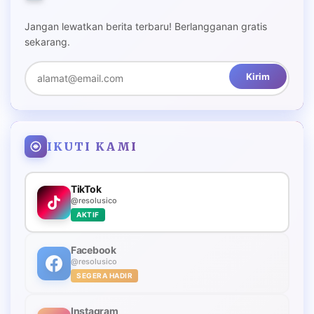
Jangan lewatkan berita terbaru! Berlangganan gratis
sekarang.
Kirim
IKUTI KAMI
TikTok
@resolusico
AKTIF
Facebook
@resolusico
SEGERA HADIR
Instagram