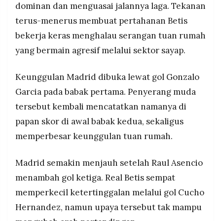
dominan dan menguasai jalannya laga. Tekanan
MEDIA
PRAMUDITA
terus-menerus membuat pertahanan Betis
bekerja keras menghalau serangan tuan rumah
yang bermain agresif melalui sektor sayap.
©
Resolusi.co
-
2026
Keunggulan Madrid dibuka lewat gol Gonzalo
Garcia pada babak pertama. Penyerang muda
PT.
RESOLUSI
tersebut kembali mencatatkan namanya di
MEDIA
PRAMUDITA
papan skor di awal babak kedua, sekaligus
memperbesar keunggulan tuan rumah.
Madrid semakin menjauh setelah Raul Asencio
menambah gol ketiga. Real Betis sempat
memperkecil ketertinggalan melalui gol Cucho
Hernandez, namun upaya tersebut tak mampu