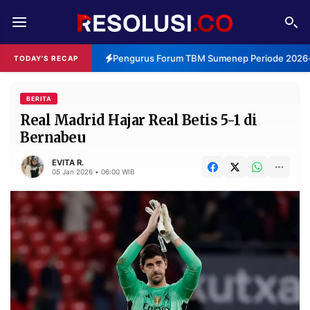
REDAKSI
TENTANG
Pengurus Forum TBM Sumenep Periode 2026-2
TODAY'S RECAP
RESOLUSI
IKLAN
TV
BERITA
Real Madrid Hajar Real Betis 5-1 di
Bernabeu
RUBRIKASI
EDITORIAL
AKSARA
EVITA R.
05 Jan 2026 • 06:00 WIB
FINANSIA
PERSONA
DAERAH
NASIONAL
MANCA
SPORT
INFORMASI
PRIVACY
BERITA