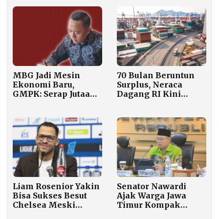
MBG Jadi Mesin
70 Bulan Beruntun
Ekonomi Baru,
Surplus, Neraca
GMPK: Serap Jutaan
Dagang RI Kini
Tenaga Kerja dan
Terancam Konflik
Jamin Pasar Petani
Timur Tengah
Lokal
Liam Rosenior Yakin
Senator Nawardi
Bisa Sukses Besut
Ajak Warga Jawa
Chelsea Meski
Timur Kompak
Minim Pengalaman
Dukung Valen