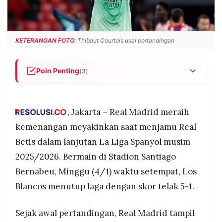
POLICY
WARGA
INFORMASI
KIRIM
IKLAN
TULISAN
KETERANGAN FOTO:
Thibaut Courtois usai pertandingan
PENGADUAN
TERM
OF
SERVICE
Poin Penting
(3)
Real Madrid tampil dominan dan menaklukkan
Real Betis dengan skor telak 5-1 di Stadion
IKUTI
Santiago Bernabeu.
, Jakarta – Real Madrid meraih
KAMI
Gonzalo Garcia mencuri perhatian dengan
kemenangan meyakinkan saat menjamu Real
mencetak hattrick, menjadi pembeda dalam
Betis dalam lanjutan La Liga Spanyol musim
kemenangan besar Los Blancos.
2025/2026. Bermain di Stadion Santiago
Tambahan tiga poin krusial menjaga Real Madrid
Bernabeu, Minggu (4/1) waktu setempat, Los
tetap berada dalam persaingan papan atas
klasemen La Liga musim 2025/2026.
Blancos menutup laga dengan skor telak 5-1.
©
Sejak awal pertandingan, Real Madrid tampil
PT.
RESOLUSI