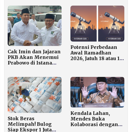
di Klub Elite
Pamekasan di Grand
Final Dangdut
Academy 7
Potensi Perbedaan
Cak Imin dan Jajaran
Awal Ramadhan
PKB Akan Menemui
2026, Jatuh 18 atau 19
Prabowo di Istana
Februari
Siang Ini
Kendala Lahan,
Stok Beras
Mendes Buka
Melimpah! Bulog
Kolaborasi dengan
Siap Ekspor 1 Juta
Swasta untuk