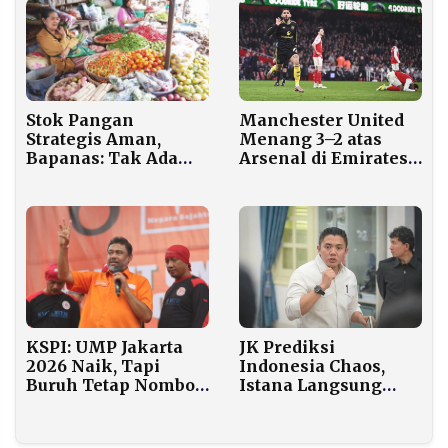
Final Liga 4 Jatim
Stok Pangan
Manchester United
Strategis Aman,
Menang 3–2 atas
Bapanas: Tak Ada
Arsenal di Emirates,
Rencana Impor
Matheus Cunha
Jelang 2026
Cetak Gol Penentu
KSPI: UMP Jakarta
JK Prediksi
2026 Naik, Tapi
Indonesia Chaos,
Buruh Tetap Nombok
Istana Langsung
Rp160 Ribu
Angkat Bicara: Itu
Narasi Keliru