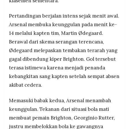
klasemen sementara.
MEDIA
PRAMUDITA
Pertandingan berjalan intens sejak menit awal.
Arsenal membuka keunggulan pada menit ke-
©
14 melalui kapten tim, Martin Ødegaard.
Resolusi.co
-
Berawal dari skema serangan terencana,
2026
Ødegaard melepaskan tembakan terarah yang
PT.
RESOLUSI
gagal dibendung kiper Brighton. Gol tersebut
MEDIA
PRAMUDITA
terasa istimewa karena menjadi penanda
kebangkitan sang kapten setelah sempat absen
akibat cedera.
Memasuki babak kedua, Arsenal menambah
keunggulan. Tekanan dari situasi bola mati
membuat pemain Brighton, Georginio Rutter,
justru membelokkan bola ke gawangnya