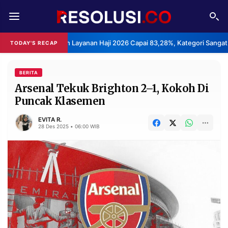
REDAKSI
TENTANG
 Kepuasan Layanan Haji 2026 Capai 83,28%, Kategori Sangat Memuaskan
TODAY'S RECAP
RESOLUSI
IKLAN
TV
BERITA
Arsenal Tekuk Brighton 2–1, Kokoh Di
Puncak Klasemen
RUBRIKASI
EDITORIAL
AKSARA
EVITA R.
28 Des 2025 • 06:00 WIB
FINANSIA
PERSONA
DAERAH
NASIONAL
MANCA
SPORT
INFORMASI
PRIVACY
BERITA