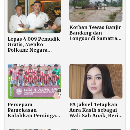
Korban Tewas Banjir
Bandang dan
Longsor di Sumatra
Lepas 4.009 Pemudik
Capai 1.016 Jiwa
Gratis, Menko
Polkam: Negara
Selalu Hadir untuk
Rakyat
Persepam
PA Jaksel Tetapkan
Pamekasan
Aura Kasih sebagai
Kalahkan Persinga
Wali Sah Anak, Beri
Ngawi 1-0,
Kewenangan Penuh
Melenggang ke
Hukum