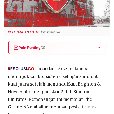
POLICY
WARGA
INFORMASI
KIRIM
IKLAN
TULISAN
PENGADUAN
TERM
OF
KETERANGAN FOTO:
Dok. Istimewa
SERVICE
Poin Penting
(3)
IKUTI
Arsenal menang 2–1 atas Brighton di Emirates
KAMI
dan kembali ke puncak klasemen.
,
Jakarta
– Arsenal kembali
Gol dicetak Martin Ødegaard dan satu gol bunuh
diri pemain Brighton; Brighton balas lewat Diego
menunjukkan konsistensi sebagai kandidat
Gómez.
kuat juara setelah menundukkan Brighton &
David Raya melakukan penyelamatan krusial di
Hove Albion dengan skor 2–1 di Stadion
akhir laga yang memastikan tiga poin untuk
Emirates. Kemenangan ini membuat The
Arsenal.
Gunners kembali menempati posisi teratas
©
PT.
RESOLUSI