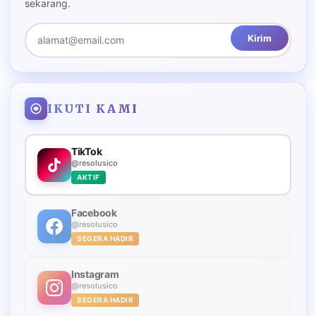
sekarang.
Kirim
IKUTI KAMI
TikTok
@resolusico
AKTIF
Facebook
@resolusico
SEGERA HADIR
Instagram
@resolusico
SEGERA HADIR