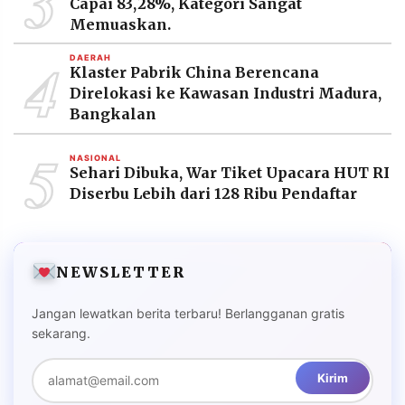
3
Capai 83,28%, Kategori Sangat
Memuaskan.
4
DAERAH
Klaster Pabrik China Berencana
Direlokasi ke Kawasan Industri Madura,
Bangkalan
5
NASIONAL
Sehari Dibuka, War Tiket Upacara HUT RI
Diserbu Lebih dari 128 Ribu Pendaftar
NEWSLETTER
Jangan lewatkan berita terbaru! Berlangganan gratis
sekarang.
Kirim