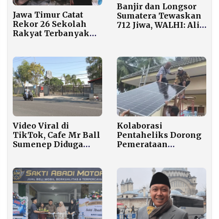
Banjir dan Longsor
Jawa Timur Catat
Sumatera Tewaskan
Rekor 26 Sekolah
712 Jiwa, WALHI: Alih
Rakyat Terbanyak
Fungsi Lahan
dari 166 SR yang
Penyebab Utama
Diresmikan Prabowo
Kolaborasi
Video Viral di
Pentaheliks Dorong
TikTok, Cafe Mr Ball
Pemerataan
Sumenep Diduga
Pembangunan
Beroperasi Lagi
Kepulauan Sumenep
Layaknya Klub
Malam