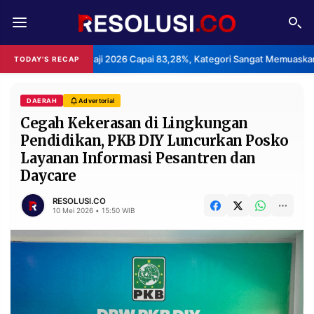
REDAKSI
TENTANG
anan Haji 2026 Capai 83,28%, Kategori Sangat Memuaskan.
Kl
TODAY'S RECAP
•
RESOLUSI
IKLAN
TV
DAERAH
Advertorial
Cegah Kekerasan di Lingkungan
Pendidikan, PKB DIY Luncurkan Posko
RUBRIKASI
Layanan Informasi Pesantren dan
EDITORIAL
AKSARA
Daycare
FINANSIA
PERSONA
RESOLUSI.CO
10 Mei 2026 • 15:50 WIB
DAERAH
NASIONAL
MANCA
SPORT
INFORMASI
PRIVACY
BERITA