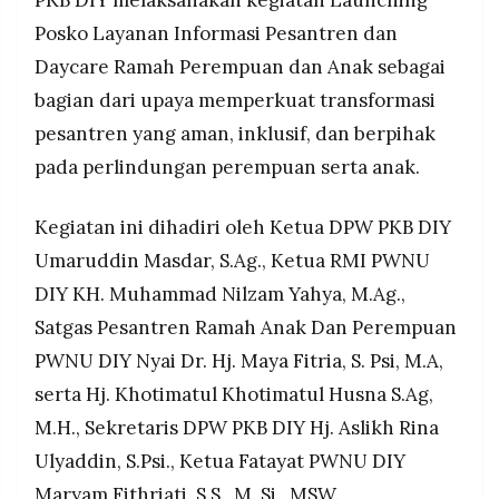
PKB DIY melaksanakan kegiatan Launching
kasus pelecehan seksual di lembaga pendidikan,
MEDIA
PRAMUDITA
Posko Layanan Informasi Pesantren dan
termasuk kejadian terbaru di Pati, yang memicu
perlunya langkah preventif yang kuat.
Daycare Ramah Perempuan dan Anak sebagai
Kegiatan ini melibatkan kolaborasi antara PKB
bagian dari upaya memperkuat transformasi
©
DIY, RMI PWNU DIY, dan Satgas Pesantren
pesantren yang aman, inklusif, dan berpihak
Resolusi.co
Ramah Anak untuk memperkuat tata kelola
-
2026
pada perlindungan perempuan serta anak.
perlindungan perempuan dan anak di DIY.
PT.
RESOLUSI
Kegiatan ini dihadiri oleh Ketua DPW PKB DIY
MEDIA
PRAMUDITA
Umaruddin Masdar, S.Ag., Ketua RMI PWNU
DIY KH. Muhammad Nilzam Yahya, M.Ag.,
Satgas Pesantren Ramah Anak Dan Perempuan
PWNU DIY Nyai Dr. Hj. Maya Fitria, S. Psi, M.A,
serta Hj. Khotimatul Khotimatul Husna S.Ag,
M.H., Sekretaris DPW PKB DIY Hj. Aslikh Rina
Ulyaddin, S.Psi., Ketua Fatayat PWNU DIY
Maryam Fithriati, S.S., M. Si., MSW.