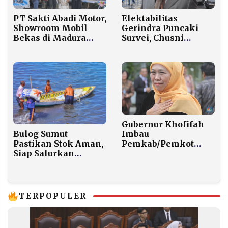
PT Sakti Abadi Motor,
Elektabilitas
Showroom Mobil
Gerindra Puncaki
Bekas di Madura
Survei, Chusni
dengan Legalitas
Mubarok:
Resmi dan Sistem
Masyarakat Puas
Transparan
dengan Program
Prioritas Presiden
Gubernur Khofifah
Bulog Sumut
Imbau
Pastikan Stok Aman,
Pemkab/Pemkot
Siap Salurkan
Jatim Batalkan Pesta
Bantuan Pangan
Kembang Api Tahun
untuk Korban
Baru, Ganti dengan
Bencana
Doa Bersama
TERPOPULER