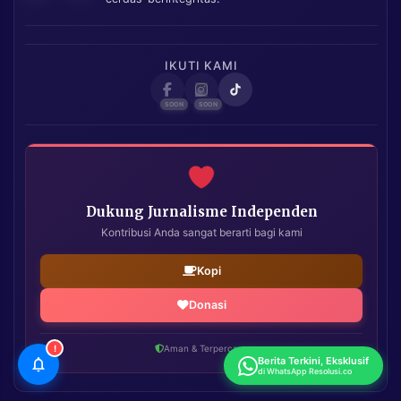
IKUTI KAMI
Dukung Jurnalisme Independen
Kontribusi Anda sangat berarti bagi kami
Kopi
Donasi
!
Aman & Terpercaya
Berita Terkini, Eksklusif
di WhatsApp Resolusi.co