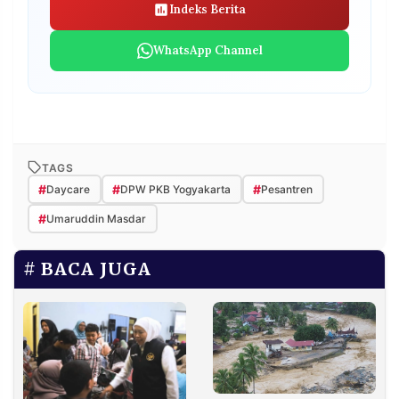
Indeks Berita
WhatsApp Channel
TAGS
#
#
#
Daycare
DPW PKB Yogyakarta
Pesantren
#
Umaruddin Masdar
BACA JUGA