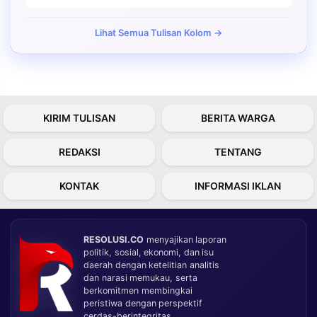
Lihat Semua Tulisan Kolom →
KIRIM TULISAN
BERITA WARGA
REDAKSI
TENTANG
KONTAK
INFORMASI IKLAN
RESOLUSI.CO
menyajikan laporan
politik, sosial, ekonomi, dan isu
daerah dengan ketelitian analitis
dan narasi memukau, serta
berkomitmen membingkai
peristiwa dengan perspektif
cerdas-berintegritas.