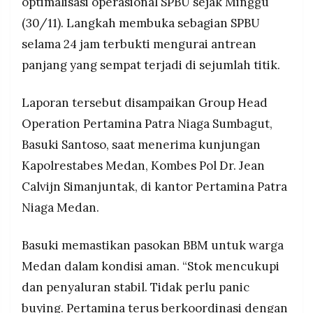
optimalisasi operasional SPBU sejak Minggu
MEDIA
tinggi.
PRAMUDITA
(30/11). Langkah membuka sebagian SPBU
Pertamina Patra Niaga Sumbagut terus
selama 24 jam terbukti mengurai antrean
memperkuat koordinasi dan pola distribusi,
panjang yang sempat terjadi di sejumlah titik.
dengan 50% SPBU kini beroperasi 24 jam demi
©
memastikan layanan BBM kembali normal.
Resolusi.co
-
Laporan tersebut disampaikan Group Head
2026
Operation Pertamina Patra Niaga Sumbagut,
PT.
RESOLUSI
Basuki Santoso, saat menerima kunjungan
MEDIA
PRAMUDITA
Kapolrestabes Medan, Kombes Pol Dr. Jean
Calvijn Simanjuntak, di kantor Pertamina Patra
Niaga Medan.
Basuki memastikan pasokan BBM untuk warga
Medan dalam kondisi aman. “Stok mencukupi
dan penyaluran stabil. Tidak perlu panic
buying. Pertamina terus berkoordinasi dengan