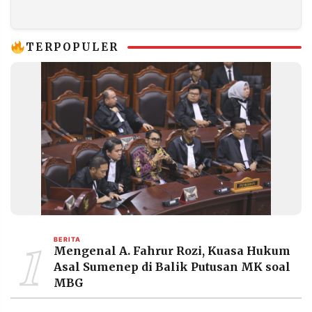
Mubarok:
Jamsostek
Masyarakat Puas
dengan Program
Prioritas Presiden
TERPOPULER
1
BERITA
Mengenal A. Fahrur Rozi, Kuasa Hukum
Asal Sumenep di Balik Putusan MK soal
MBG