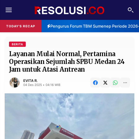
REDAKSI
TENTANG
Pengurus Forum TBM Sumenep Periode 2026-2
TODAY'S RECAP
RESOLUSI
IKLAN
TV
BERITA
Layanan Mulai Normal, Pertamina
Operasikan Sejumlah SPBU Medan 24
RUBRIKASI
Jam untuk Atasi Antrean
EDITORIAL
AKSARA
EVITA R.
FINANSIA
PERSONA
04 Des 2025 • 04:16 WIB
DAERAH
NASIONAL
MANCA
SPORT
INFORMASI
PRIVACY
BERITA