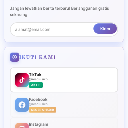
Jangan lewatkan berita terbaru! Berlangganan gratis
sekarang.
Kirim
IKUTI KAMI
TikTok
@resolusico
AKTIF
Facebook
@resolusico
SEGERA HADIR
Instagram