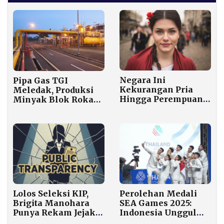
Negara Ini
Pipa Gas TGI
Kekurangan Pria
Meledak, Produksi
Hingga Perempuan
Minyak Blok Rokan
Ramai-ramai Sewa
Anjlok Hingga 30
“Husband for an
Ribu Barel per Hari
Hour”
Perolehan Medali
Lolos Seleksi KIP,
SEA Games 2025:
Brigita Manohara
Indonesia Unggul
Punya Rekam Jejak
atas Vietnam
Aliran Dana Korupsi