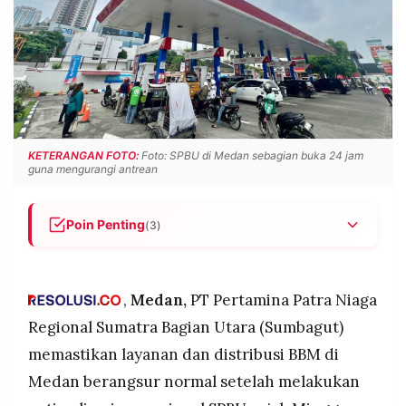
POLICY
WARGA
INFORMASI
KIRIM
IKLAN
TULISAN
PENGADUAN
TERM
OF
SERVICE
KETERANGAN FOTO:
Foto: SPBU di Medan sebagian buka 24 jam
guna mengurangi antrean
IKUTI
KAMI
Poin Penting
(3)
Pertamina membuka sebagian SPBU di Medan
beroperasi 24 jam untuk mengurai antrean, dan
hasilnya antrean berkurang hingga 80% dengan
,
Medan,
PT Pertamina Patra Niaga
pasokan BBM dinyatakan aman.
Regional Sumatra Bagian Utara (Sumbagut)
Polrestabes Medan menempatkan personel di 91
memastikan layanan dan distribusi BBM di
SPBU untuk membantu pengaturan antrean, alur
Medan berangsur normal setelah melakukan
©
kendaraan, serta menindak oknum pembeli BBM
PT.
jeriken yang menjual kembali dengan harga
RESOLUSI