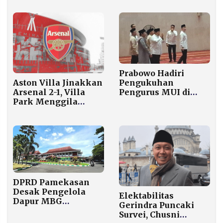
Prabowo Hadiri
Aston Villa Jinakkan
Pengukuhan
Arsenal 2-1, Villa
Pengurus MUI di
Park Menggila
Istiqlal, Pimpin
Malam Ini
Munajat untuk
Keselamatan Bangsa
DPRD Pamekasan
Desak Pengelola
Elektabilitas
Dapur MBG
Gerindra Puncaki
Daftarkan Karyawan
Survei, Chusni
ke JKN dan