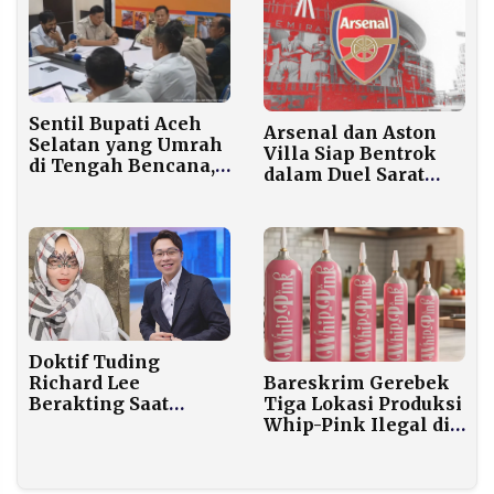
Sentil Bupati Aceh
Arsenal dan Aston
Selatan yang Umrah
Villa Siap Bentrok
di Tengah Bencana,
dalam Duel Sarat
Presiden Prabowo
Gengsi Liga Inggris
Minta Mendagri
Ambil Tindakan
Tegas
Doktif Tuding
Richard Lee
Bareskrim Gerebek
Berakting Saat
Tiga Lokasi Produksi
Diperiksa di Polda
Whip-Pink Ilegal di
Metro Jaya, Kasus
Jakarta, Enam Orang
Hukum Terus
Ditangkap
Bergulir