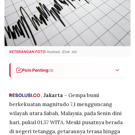
POLICY
WARGA
INFORMASI
KIRIM
IKLAN
TULISAN
PENGADUAN
TERM
OF
SERVICE
KETERANGAN FOTO:
Ilustrasi. (Dok. Ist)
IKUTI
Poin Penting
(3)
KAMI
Gempa M 7,1 mengguncang utara Sabah,
Malaysia, pada Senin pukul 01.57 WITA, dengan
episenter di laut sekitar 109 km timur laut Kota
,
Jakarta
– Gempa bumi
Kinabalu dan kedalaman 628 km.
berkekuatan magnitudo 7,1 mengguncang
Guncangan dirasakan hingga Nunukan (III MMI)
wilayah utara Sabah, Malaysia, pada Senin dini
dan Tarakan (II MMI) di Kalimantan Utara, namun
hari, pukul 01.57 WITA. Meski pusatnya berada
tidak menyebabkan kerusakan yang dilaporkan.
©
di negeri tetangga, getarannya terasa hingga
PT.
BMKG memastikan gempa ini tidak berpotensi
RESOLUSI