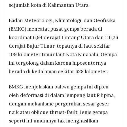
MEDIA
menimbulkan tsunami di wilayah Kalimantan
sejumlah kota di Kalimantan Utara.
PRAMUDITA
Utara.
Badan Meteorologi, Klimatologi, dan Geofisika
(BMKG) mencatat pusat gempa berada di
©
Resolusi.co
koordinat 6,94 derajat Lintang Utara dan 116,26
-
2026
derajat Bujur Timur, tepatnya di laut sekitar
PT.
109 kilometer timur laut Kota Kinabalu. Gempa
RESOLUSI
MEDIA
ini tergolong dalam karena hiposenternya
PRAMUDITA
berada di kedalaman sekitar 628 kilometer.
BMKG menjelaskan bahwa gempa ini dipicu
oleh deformasi di dalam lempeng laut Filipina,
dengan mekanisme pergerakan sesar geser
naik atau oblique thrust-fault. Jenis gempa
seperti ini umumnya tak menghasilkan