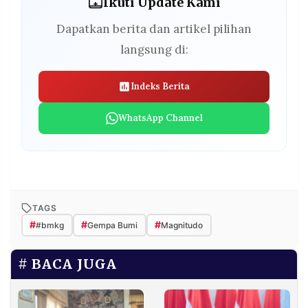
Ikuti Update Kami
Dapatkan berita dan artikel pilihan
langsung di:
Indeks Berita
WhatsApp Channel
TAGS
#
#
#
#bmkg
Gempa Bumi
Magnitudo
BACA JUGA