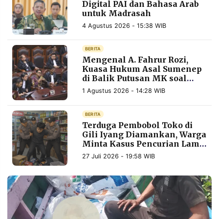
Digital PAI dan Bahasa Arab
MEDIA
PRAMUDITA
untuk Madrasah
4 Agustus 2026 - 15:38 WIB
BERITA
©
Resolusi.co
Mengenal A. Fahrur Rozi,
-
Kuasa Hukum Asal Sumenep
2026
di Balik Putusan MK soal
MBG
1 Agustus 2026 - 14:28 WIB
PT.
RESOLUSI
MEDIA
PRAMUDITA
BERITA
Terduga Pembobol Toko di
Gili Iyang Diamankan, Warga
Minta Kasus Pencurian Lama
Ikut Diusut
27 Juli 2026 - 19:58 WIB