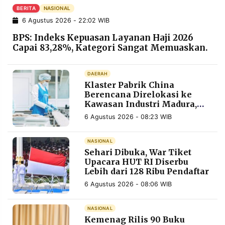
POLICY
WARGA
BERITA
NASIONAL
6 Agustus 2026 - 22:02 WIB
INFORMASI
KIRIM
IKLAN
TULISAN
BPS: Indeks Kepuasan Layanan Haji 2026
Capai 83,28%, Kategori Sangat Memuaskan.
PENGADUAN
TERM
OF
SERVICE
DAERAH
Klaster Pabrik China
Berencana Direlokasi ke
Kawasan Industri Madura,
IKUTI
Bangkalan
6 Agustus 2026 - 08:23 WIB
KAMI
NASIONAL
Sehari Dibuka, War Tiket
Upacara HUT RI Diserbu
Lebih dari 128 Ribu Pendaftar
6 Agustus 2026 - 08:06 WIB
NASIONAL
©
PT.
Kemenag Rilis 90 Buku
RESOLUSI