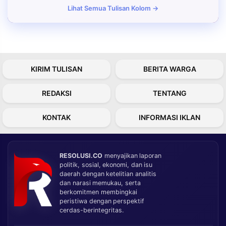
Lihat Semua Tulisan Kolom →
KIRIM TULISAN
BERITA WARGA
REDAKSI
TENTANG
KONTAK
INFORMASI IKLAN
RESOLUSI.CO
menyajikan laporan
politik, sosial, ekonomi, dan isu
daerah dengan ketelitian analitis
dan narasi memukau, serta
berkomitmen membingkai
peristiwa dengan perspektif
cerdas-berintegritas.