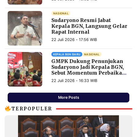
NASIONAL
Sudaryono Resmi Jabat
Kepala BGN, Langsung Gelar
Rapat Internal
22 Juli 2026 - 17:56 WIB
KEPALA BGN BARU
NASIONAL
GMPK Dukung Penunjukan
Sudaryono Jadi Kepala BGN,
Sebut Momentum Perbaikan
Tata Kelola MBG
22 Juli 2026 - 16:33 WIB
More Posts
TERPOPULER