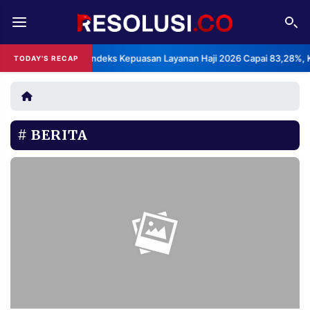
REDAKSI
TENTANG
BPS: Indeks Kepuasan Layanan Haji 2026 Capai 83,28%, 
TODAY'S RECAP
RESOLUSI
IKLAN
TV
BERITA
RUBRIKASI
EDITORIAL
AKSARA
FINANSIA
PERSONA
DAERAH
NASIONAL
MANCA
SPORT
INFORMASI
PRIVACY
BERITA