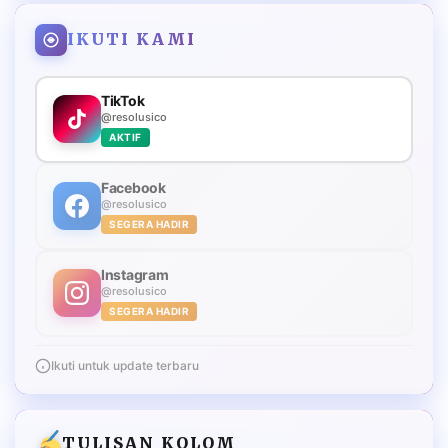
IKUTI KAMI
TikTok
@resolusico
AKTIF
Facebook
@resolusico
SEGERA HADIR
Instagram
@resolusico
SEGERA HADIR
Ikuti untuk update terbaru
TULISAN KOLOM