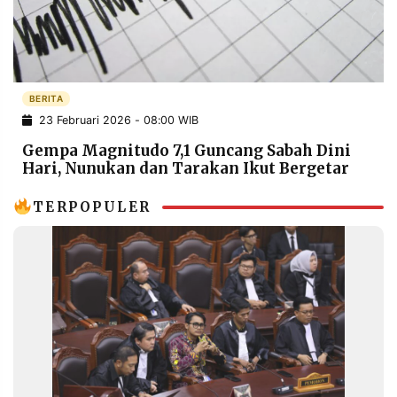
POLICY
WARGA
INFORMASI
KIRIM
IKLAN
TULISAN
PENGADUAN
TERM
BERITA
OF
23 Februari 2026 - 08:00 WIB
SERVICE
Gempa Magnitudo 7,1 Guncang Sabah Dini
Hari, Nunukan dan Tarakan Ikut Bergetar
IKUTI
TERPOPULER
KAMI
©
PT.
RESOLUSI