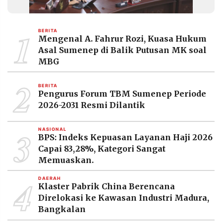
MEDIA
PRAMUDITA
1
BERITA
Mengenal A. Fahrur Rozi, Kuasa Hukum
Asal Sumenep di Balik Putusan MK soal
©
Resolusi.co
MBG
-
2026
2
BERITA
Pengurus Forum TBM Sumenep Periode
PT.
RESOLUSI
2026-2031 Resmi Dilantik
MEDIA
PRAMUDITA
3
NASIONAL
BPS: Indeks Kepuasan Layanan Haji 2026
Capai 83,28%, Kategori Sangat
Memuaskan.
4
DAERAH
Klaster Pabrik China Berencana
Direlokasi ke Kawasan Industri Madura,
Bangkalan