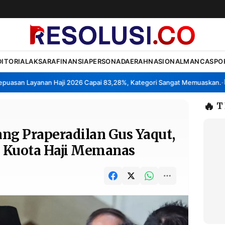
DITORIAL
AKSARA
FINANSIA
PERSONA
DAERAH
NASIONAL
MANCA
SPO
san Layanan Haji 2026 Capai 83,28%, Kategori Sangat Memuaskan.
Kla
•
🔥
T
ng Praperadilan Gus Yaqut,
 Kuota Haji Memanas