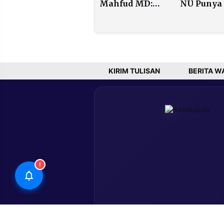
Mahfud MD:
NU Punya 
Sumbar
Bohong!
Sendiri
Perpol 10/2025
Selesaika
Bertentangan
Persoalan
dengan MK
Internal
KIRIM TULISAN
BERITA W
!