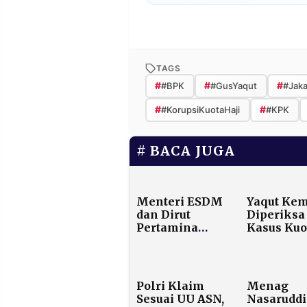
TAGS
#
#
#
#BPK
#GusYaqut
#Jaka
#
#
#KorupsiKuotaHaji
#KPK
BACA JUGA
Menteri ESDM
Yaqut Kem
dan Dirut
Diperiksa
Pertamina
Kasus Kuo
Kawal
Haji Maki
Pasokan
Mengemb
Energi di
Tengah
Polri Klaim
Menag
Bencana Aceh,
Sesuai UU ASN,
Nasaruddi
Sumut, dan