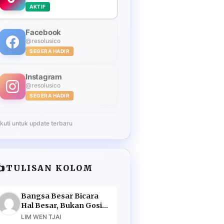
AKTIF
Facebook
@resolusico
SEGERA HADIR
Instagram
@resolusico
SEGERA HADIR
Ikuti untuk update terbaru
️
TULISAN KOLOM
Bangsa Besar Bicara
Hal Besar, Bukan Gosip
Murahan
LIM WEN TJAI