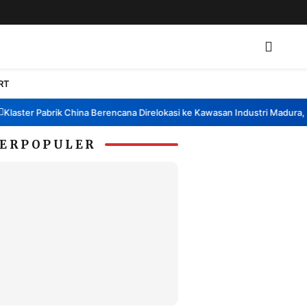
RT
ster Pabrik China Berencana Direlokasi ke Kawasan Industri Madura, Ban
ERPOPULER