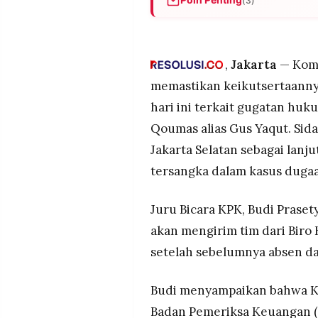
(3)
MEDIA
PRAMUDITA
KPK memastikan akan hadir d
dugaan korupsi kuota haji yang
Biro Hukum KPK hadir setela
,
Jakarta
— Komi
©
dalam perkara kuota haji.
Resolusi.co
memastikan keikutsertaannya
-
Sidang sebelumnya sempat di
2026
hari ini terkait gugatan hu
dengan agenda kehadiran le
Qoumas alias Gus Yaqut. Sid
PT.
RESOLUSI
Jakarta Selatan sebagai lan
MEDIA
PRAMUDITA
tersangka dalam kasus dugaa
Juru Bicara KPK, Budi Prase
akan mengirim tim dari Bir
setelah sebelumnya absen da
Budi menyampaikan bahwa KP
Badan Pemeriksa Keuangan (