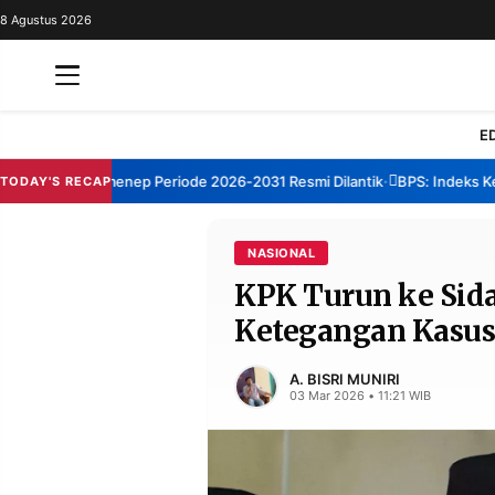
8 Agustus 2026
REDAKSI
TENTANG
RESOLUSI
IKLAN
E
TV
um TBM Sumenep Periode 2026-2031 Resmi Dilantik
BPS: Indeks Kepua
TODAY'S RECAP
•
RUBRIKASI
EDITORIAL
AKSARA
NASIONAL
KPK Turun ke Sida
FINANSIA
PERSONA
Ketegangan Kasus
DAERAH
NASIONAL
MANCA
SPORT
A. BISRI MUNIRI
03 Mar 2026 • 11:21 WIB
INFORMASI
PRIVACY
BERITA