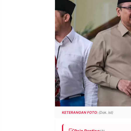
POLICY
WARGA
INFORMASI
KIRIM
IKLAN
TULISAN
PENGADUAN
TERM
OF
SERVICE
IKUTI
KAMI
KETERANGAN FOTO:
(Dok. Ist)
©
PT.
RESOLUSI
Poin Penting