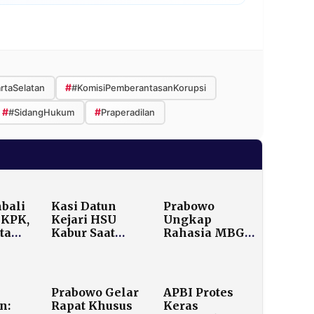
#
rtaSelatan
#KomisiPemberantasanKorupsi
#
#
#SidangHukum
Praperadilan
bali
Kasi Datun
Prabowo
 KPK,
Kejari HSU
Ungkap
ta
Kabur Saat
Rahasia MBG:
n
OTT, KPK:
Investasi Rp1
ang
Sempat Tabrak
Bisa Untung
Petugas
Rp35!
Prabowo Gelar
APBI Protes
n:
Rapat Khusus
Keras