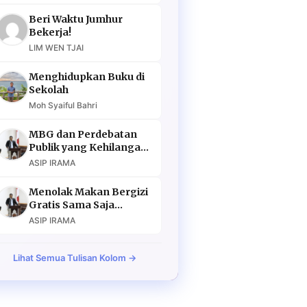
Beri Waktu Jumhur
Bekerja!
LIM WEN TJAI
Menghidupkan Buku di
Sekolah
Moh Syaiful Bahri
MBG dan Perdebatan
Publik yang Kehilangan
Argumen
ASIP IRAMA
Menolak Makan Bergizi
Gratis Sama Saja
Menolak Masa Depan
ASIP IRAMA
Lihat Semua Tulisan Kolom →