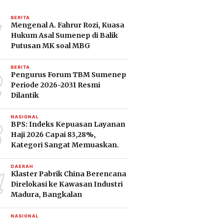
1
BERITA
Mengenal A. Fahrur Rozi, Kuasa
Hukum Asal Sumenep di Balik
Putusan MK soal MBG
2
BERITA
Pengurus Forum TBM Sumenep
Periode 2026-2031 Resmi
Dilantik
3
NASIONAL
BPS: Indeks Kepuasan Layanan
Haji 2026 Capai 83,28%,
Kategori Sangat Memuaskan.
4
DAERAH
Klaster Pabrik China Berencana
Direlokasi ke Kawasan Industri
Madura, Bangkalan
NASIONAL