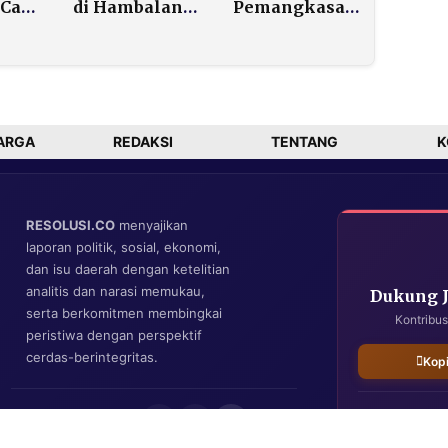
Cara
di Hambalang
Pemangkasan
Bahas Kerja
Kuota Batu
n
Sama
Bara 2026
Pendidikan
hingga 70
dengan
Persen
Universitas
Inggris
ARGA
REDAKSI
TENTANG
K
RESOLUSI.CO
menyajikan
laporan politik, sosial, ekonomi,
dan isu daerah dengan ketelitian
analitis dan narasi memukau,
Dukung 
serta berkomitmen membingkai
Kontribus
peristiwa dengan perspektif
cerdas-berintegritas.
Kop
IKUTI KAMI