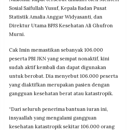
menyesuaikan data peserta yang tidak
MEDIA
PRAMUDITA
Sosial Saifullah Yusuf, Kepala Badan Pusat
memenuhi kriteria seperti membaiknya kondisi
ekonomi agar bantuan dialihkan ke yang lebih
Statistik Amalia Anggar Widyasanti, dan
membutuhkan, Cak Imin minta pemda lebih aktif
Direktur Utama BPJS Kesehatan Ali Ghufron
validasi data sosial ekonomi warga
©
Murni.
Resolusi.co
Cak Imin instruksikan rumah sakit tetap layani
-
2026
pasien penyakit berat meski data PBI JKN
nonaktif dengan berkoordinasi ke Kemenkes dan
Cak Imin memastikan sebanyak 106.000
PT.
BPJS Kesehatan untuk penyelesaian administrasi
peserta PBI JKN yang sempat nonaktif, kini
RESOLUSI
kepesertaan
MEDIA
PRAMUDITA
sudah aktif kembali dan dapat digunakan
untuk berobat. Dia menyebut 106.000 peserta
yang diaktifkan merupakan pasien dengan
gangguan kesehatan berat atau katastropik.
“Dari seluruh penerima bantuan iuran ini,
insyaallah yang mengalami gangguan
kesehatan katastropik sekitar 106.000 orang