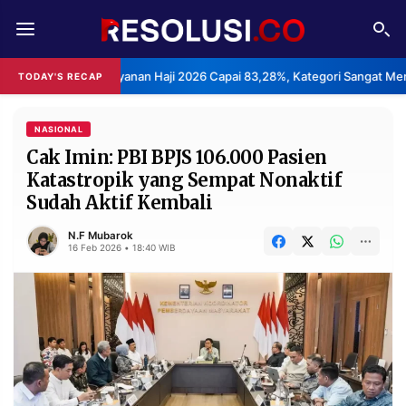
REDAKSI
TENTANG
uasan Layanan Haji 2026 Capai 83,28%, Kategori Sangat Memuaskan.
TODAY'S RECAP
RESOLUSI
IKLAN
TV
NASIONAL
Cak Imin: PBI BPJS 106.000 Pasien
Katastropik yang Sempat Nonaktif
RUBRIKASI
Sudah Aktif Kembali
EDITORIAL
AKSARA
N.F Mubarok
FINANSIA
PERSONA
16 Feb 2026 • 18:40 WIB
DAERAH
NASIONAL
MANCA
SPORT
INFORMASI
PRIVACY
BERITA