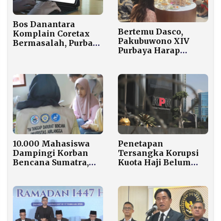
Bos Danantara
Bertemu Dasco,
Komplain Coretax
Pakubuwono XIV
Bermasalah, Purbaya
Purbaya Harap
Langsung Bawa Tim
Keraton Solo
IT ke Lokasi
Kembali Rukun
Penetapan
10.000 Mahasiswa
Tersangka Korupsi
Dampingi Korban
Kuota Haji Belum
Bencana Sumatra,
Terealisasi
Total Dana Program
Menjelang Akhir
Rp18 Miliar!
Tahun