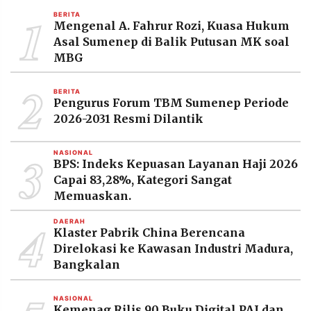
1
BERITA
Mengenal A. Fahrur Rozi, Kuasa Hukum
Asal Sumenep di Balik Putusan MK soal
MBG
2
BERITA
Pengurus Forum TBM Sumenep Periode
2026-2031 Resmi Dilantik
3
NASIONAL
BPS: Indeks Kepuasan Layanan Haji 2026
Capai 83,28%, Kategori Sangat
Memuaskan.
4
DAERAH
Klaster Pabrik China Berencana
Direlokasi ke Kawasan Industri Madura,
Bangkalan
NASIONAL
Kemenag Rilis 90 Buku Digital PAI dan