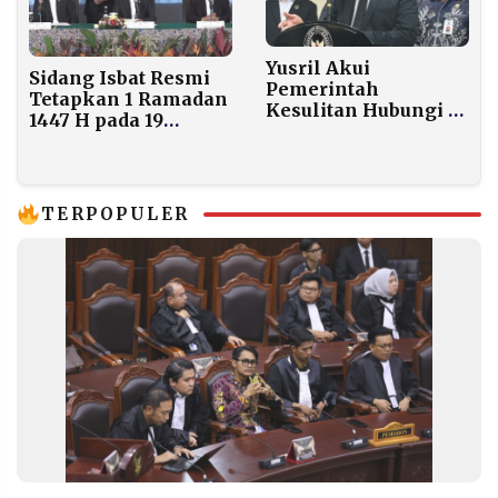
Yusril Akui
Sidang Isbat Resmi
Pemerintah
Tetapkan 1 Ramadan
Kesulitan Hubungi 5
1447 H pada 19
WNI yang Ditangkap
Februari 2026, Hilal
Tentara Israel di Laut
Tak Penuhi Kriteria
Mediterania
MABIMS
TERPOPULER