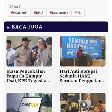
TAGS
#
#
#
#
#Cak Imin
BPJS
Katastropik
PBI
BACA JUGA
Masa Pencekalan
Hari Anti Korupsi
Yaqut Cs Hampir
Sedunia HAMI
Usai, KPK Tegaskan
Serukan Penguatan
Tak Ganggu Proses
Kejaksaan dalam
Hukum
Pemberantasan
Korupsi