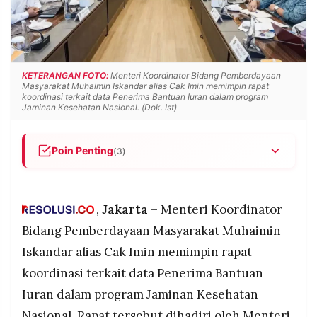
POLICY
WARGA
INFORMASI
KIRIM
IKLAN
TULISAN
PENGADUAN
TERM
KETERANGAN FOTO:
Menteri Koordinator Bidang Pemberdayaan
OF
Masyarakat Muhaimin Iskandar alias Cak Imin memimpin rapat
SERVICE
koordinasi terkait data Penerima Bantuan Iuran dalam program
Jaminan Kesehatan Nasional. (Dok. Ist)
Poin Penting
(3)
IKUTI
KAMI
Menko PM Muhaimin Iskandar memimpin rapat
koordinasi dengan Mensos Saifullah Yusuf, Kepala
BPS Amalia Anggar Widyasanti, dan Dirut BPJS
,
Jakarta
– Menteri Koordinator
Kesehatan Ali Ghufron Murni, memastikan
Bidang Pemberdayaan Masyarakat Muhaimin
106.000 peserta PBI JKN dengan gangguan
Iskandar alias Cak Imin memimpin rapat
kesehatan katastropik yang sempat nonaktif kini
sudah aktif kembali dan dapat digunakan untuk
koordinasi terkait data Penerima Bantuan
berobat
Iuran dalam program Jaminan Kesehatan
©
Penonaktifan PBI JKN dilakukan untuk
PT.
Nasional. Rapat tersebut dihadiri oleh Menteri
RESOLUSI