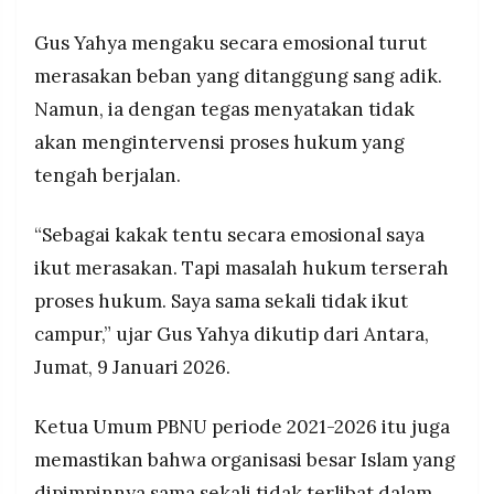
Pasal 2 dan/atau Pasal 3 UU Tipikor dengan
MEDIA
PRAMUDITA
kerugian negara diperkirakan lebih dari Rp1 triliun
Gus Yahya mengaku secara emosional turut
yang masih dihitung BPK.
merasakan beban yang ditanggung sang adik.
Tim hukum hormati proses – Penasihat hukum
Namun, ia dengan tegas menyatakan tidak
Yaqut menyatakan menghormati proses hukum
©
Resolusi.co
dan menegaskan klien telah kooperatif sejak
akan mengintervensi proses hukum yang
-
2026
awal, sambil meminta penjaminan hak-hak hukum
tengah berjalan.
tersangka termasuk prinsip praduga tidak
PT.
bersalah hingga putusan pengadilan berkekuatan
RESOLUSI
“Sebagai kakak tentu secara emosional saya
hukum tetap.
MEDIA
PRAMUDITA
ikut merasakan. Tapi masalah hukum terserah
proses hukum. Saya sama sekali tidak ikut
campur,” ujar Gus Yahya dikutip dari Antara,
Jumat, 9 Januari 2026.
Ketua Umum PBNU periode 2021-2026 itu juga
memastikan bahwa organisasi besar Islam yang
dipimpinnya sama sekali tidak terlibat dalam