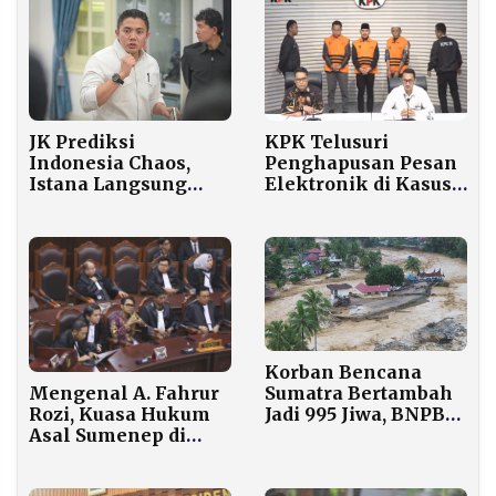
JK Prediksi
KPK Telusuri
Indonesia Chaos,
Penghapusan Pesan
Istana Langsung
Elektronik di Kasus
Angkat Bicara: Itu
Suap Bupati Bekasi,
Narasi Keliru
Diduga Perintah dari
Pejabat Dinas
Korban Bencana
Mengenal A. Fahrur
Sumatra Bertambah
Rozi, Kuasa Hukum
Jadi 995 Jiwa, BNPB
Asal Sumenep di
Lakukan Verifikasi
Balik Putusan MK
Ulang
soal MBG