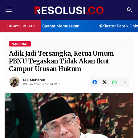
REDAKSI
TENTANG
ategori Sangat Memuaskan.
Klaster Pabrik China Berencana Di
TODAY'S RECAP
•
RESOLUSI
IKLAN
TV
NASIONAL
Adik Jadi Tersangka, Ketua Umum
PBNU Tegaskan Tidak Akan Ikut
RUBRIKASI
Campur Urusan Hukum
EDITORIAL
AKSARA
N.F Mubarok
FINANSIA
PERSONA
09 Jan 2026 • 19:34 WIB
DAERAH
NASIONAL
MANCA
SPORT
INFORMASI
PRIVACY
BERITA