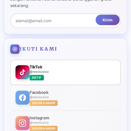
sekarang.
Kirim
IKUTI KAMI
TikTok
@resolusico
AKTIF
Facebook
@resolusico
SEGERA HADIR
Instagram
@resolusico
SEGERA HADIR