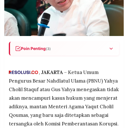
POLICY
WARGA
INFORMASI
KIRIM
IKLAN
TULISAN
PENGADUAN
TERM
OF
SERVICE
Poin Penting
(3)
Gus Yahya tidak ikut campur – Ketua Umum
IKUTI
PBNU Yahya Cholil Staquf menegaskan tidak
KAMI
akan mengintervensi proses hukum yang
,
JAKARTA
– Ketua Umum
menjerat adiknya Yaqut Cholil Qoumas, meski
Pengurus Besar Nahdlatul Ulama (PBNU) Yahya
secara emosional turut merasakan, dan
Cholil Staquf atau Gus Yahya menegaskan tidak
memastikan PBNU sebagai organisasi tidak
terkait dengan kasus tersebut.
akan mencampuri kasus hukum yang menjerat
KPK tetapkan dua tersangka – Yaqut Cholil
adiknya, mantan Menteri Agama Yaqut Cholil
Qoumas dan mantan stafsusnya Ishfah Abidal
Qoumas, yang baru saja ditetapkan sebagai
Aziz alias Gus Alex ditetapkan tersangka kasus
©
tersangka oleh Komisi Pemberantasan Korupsi.
dugaan korupsi kuota haji 2023-2024, dijerat
PT.
RESOLUSI