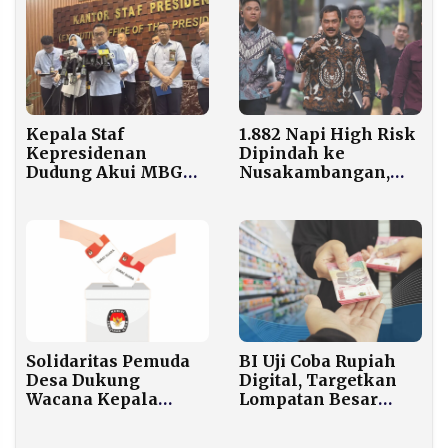
1.882 Napi High Risk
Kepala Staf
Dipindah ke
Kepresidenan
Nusakambangan,
Dudung Akui MBG
Agus Andrianto
Perlu Ditata Ulang,
Tegaskan Zero HP–
Respons Kritik
Zero Narkoba
Mahasiswa UB soal
Petani dan Riset
BI Uji Coba Rupiah
Solidaritas Pemuda
Digital, Targetkan
Desa Dukung
Lompatan Besar
Wacana Kepala
Pasar Keuangan
Daerah Dipilih Lewat
2030
DPRD