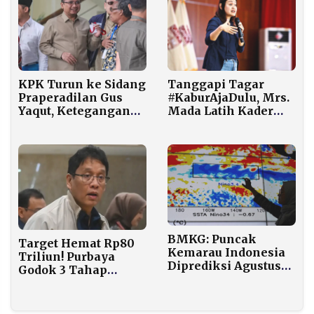
Countdown Tahun
Baru
KPK Turun ke Sidang
Tanggapi Tagar
Praperadilan Gus
#KaburAjaDulu, Mrs.
Yaqut, Ketegangan
Mada Latih Kader
Kasus Kuota Haji
GMPK Kemas Pesan
Memanas
Program Pemerintah
BMKG: Puncak
Target Hemat Rp80
Kemarau Indonesia
Triliun! Purbaya
Diprediksi Agustus
Godok 3 Tahap
2026, El Nino
Efisiensi Gegara
Berpotensi Bertahan
Perang Iran
hingga Awal 2027