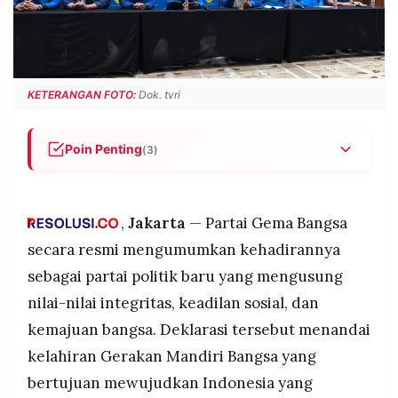
POLICY
WARGA
INFORMASI
KIRIM
IKLAN
TULISAN
PENGADUAN
TERM
KETERANGAN FOTO:
Dok. tvri
OF
SERVICE
Poin Penting
(3)
Partai Gema Bangsa resmi mendeklarasikan diri
IKUTI
sebagai kekuatan politik baru dengan 38 DPW
KAMI
provinsi dan 514 DPD kabupaten/kota di seluruh
,
Jakarta
— Partai Gema Bangsa
Indonesia pada Sabtu (17/1/2026).
secara resmi mengumumkan kehadirannya
Partai mengusung tiga visi utama: Indonesia
sebagai partai politik baru yang mengusung
Mandiri (kemandirian ekonomi dan politik),
nilai-nilai integritas, keadilan sosial, dan
Desentralisasi Politik (demokrasi dari daerah),
dan Indonesia Reborn (pembaruan tata kelola).
kemajuan bangsa. Deklarasi tersebut menandai
Deklarasi menandai Gerakan Mandiri Bangsa
kelahiran Gerakan Mandiri Bangsa yang
yang mengutamakan kepentingan rakyat,
©
bertujuan mewujudkan Indonesia yang
PT.
termasuk petani, nelayan, UMKM, serta memberi
RESOLUSI