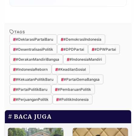
TAGS
#
#
#DeklarasiPartaiBaru
#DemokrasiIndonesia
#
#
#
#DesentralisasiPolitik
#DPDPartai
#DPWPartai
#
#
#GerakanMandiriBangsa
#IndonesiaMandiri
#
#
#IndonesiaReborn
#KeadilanSosial
#
#
#KekuatanPolitikBaru
#PartaiGemaBangsa
#
#
#PartaiPolitikBaru
#PembaruanPolitik
#
#
#PerjuanganPolitik
#PolitikIndonesia
BACA JUGA