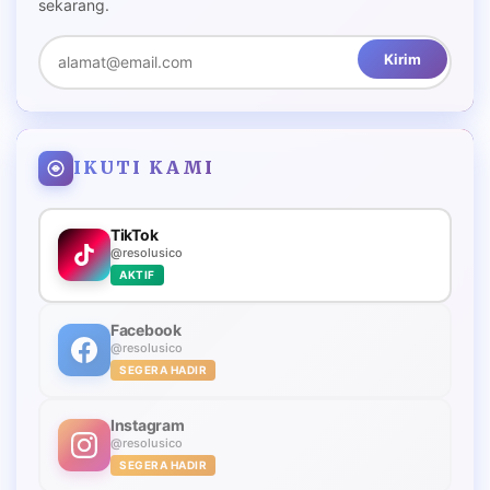
sekarang.
Kirim
IKUTI KAMI
TikTok
@resolusico
AKTIF
Facebook
@resolusico
SEGERA HADIR
Instagram
@resolusico
SEGERA HADIR