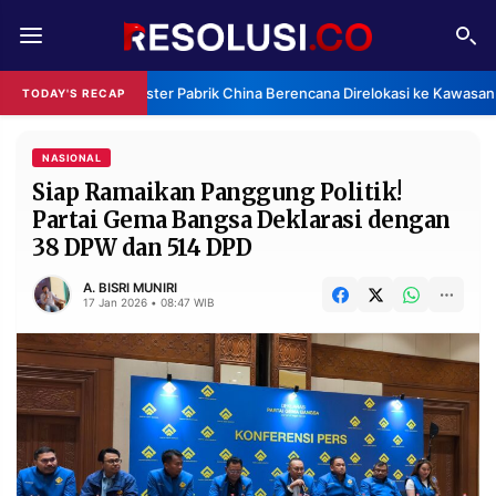
REDAKSI
TENTANG
Klaster Pabrik China Berencana Direlokasi ke Kawasan 
TODAY'S RECAP
RESOLUSI
IKLAN
TV
NASIONAL
Siap Ramaikan Panggung Politik!
Partai Gema Bangsa Deklarasi dengan
RUBRIKASI
38 DPW dan 514 DPD
EDITORIAL
AKSARA
A. BISRI MUNIRI
FINANSIA
PERSONA
17 Jan 2026 • 08:47 WIB
DAERAH
NASIONAL
MANCA
SPORT
INFORMASI
PRIVACY
BERITA