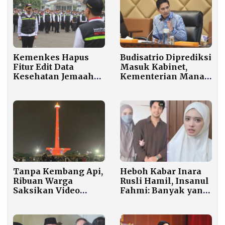
Budisatrio Diprediksi
Kemenkes Hapus
Masuk Kabinet,
Fitur Edit Data
Kementerian Mana
Kesehatan Jemaah
yang Paling Cocok?
Haji 2026 untuk
Cegah Manipulasi
Tanpa Kembang Api,
Heboh Kabar Inara
Ribuan Warga
Rusli Hamil, Insanul
Saksikan Video
Fahmi: Banyak yang
Mapping
Ikut Campur
Spektakuler di
Monas Saat