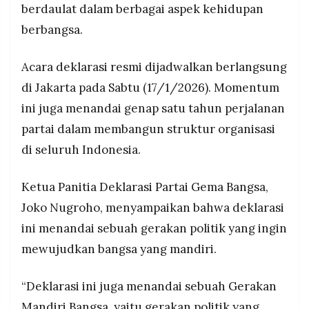
berdaulat dalam berbagai aspek kehidupan
MEDIA
ruang bagi generasi muda sebagai pelaku
PRAMUDITA
perubahan.
berbangsa.
Acara deklarasi resmi dijadwalkan berlangsung
©
Resolusi.co
di Jakarta pada Sabtu (17/1/2026). Momentum
-
2026
ini juga menandai genap satu tahun perjalanan
partai dalam membangun struktur organisasi
PT.
RESOLUSI
MEDIA
di seluruh Indonesia.
PRAMUDITA
Ketua Panitia Deklarasi Partai Gema Bangsa,
Joko Nugroho, menyampaikan bahwa deklarasi
ini menandai sebuah gerakan politik yang ingin
mewujudkan bangsa yang mandiri.
“Deklarasi ini juga menandai sebuah Gerakan
Mandiri Bangsa, yaitu gerakan politik yang