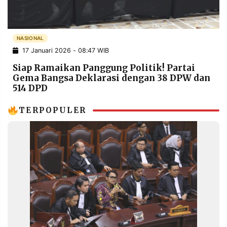
POLICY
WARGA
INFORMASI
KIRIM
IKLAN
TULISAN
NASIONAL
17 Januari 2026 - 08:47 WIB
PENGADUAN
TERM
OF
Siap Ramaikan Panggung Politik! Partai
SERVICE
Gema Bangsa Deklarasi dengan 38 DPW dan
514 DPD
TERPOPULER
IKUTI
KAMI
©
PT.
RESOLUSI