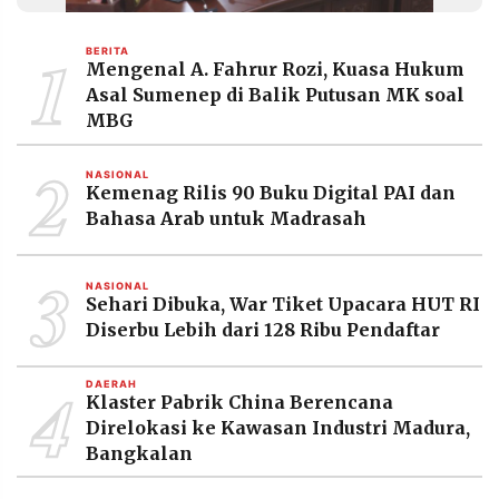
MEDIA
PRAMUDITA
1
BERITA
Mengenal A. Fahrur Rozi, Kuasa Hukum
Asal Sumenep di Balik Putusan MK soal
©
MBG
Resolusi.co
-
2
2026
NASIONAL
Kemenag Rilis 90 Buku Digital PAI dan
PT.
Bahasa Arab untuk Madrasah
RESOLUSI
MEDIA
PRAMUDITA
3
NASIONAL
Sehari Dibuka, War Tiket Upacara HUT RI
Diserbu Lebih dari 128 Ribu Pendaftar
4
DAERAH
Klaster Pabrik China Berencana
Direlokasi ke Kawasan Industri Madura,
Bangkalan