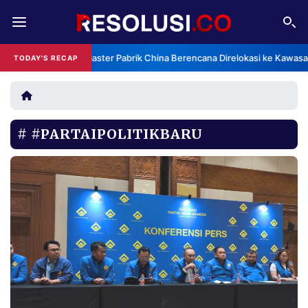
REDAKSI
TENTANG
Klaster Pabrik China Berencana Direlokasi ke Kawasa
TODAY'S RECAP
RESOLUSI
IKLAN
TV
#PARTAIPOLITIKBARU
RUBRIKASI
EDITORIAL
AKSARA
FINANSIA
PERSONA
DAERAH
NASIONAL
MANCA
SPORT
INFORMASI
PRIVACY
BERITA