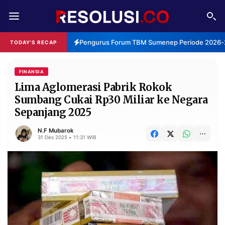
REDAKSI
TENTANG
Pengurus Forum TBM Sumenep Periode 2026-20
TODAY'S RECAP
RESOLUSI
IKLAN
TV
FINANSIA
Lima Aglomerasi Pabrik Rokok
Sumbang Cukai Rp30 Miliar ke Negara
RUBRIKASI
Sepanjang 2025
EDITORIAL
AKSARA
N.F Mubarok
FINANSIA
PERSONA
31 Des 2025 • 11:31 WIB
DAERAH
NASIONAL
MANCA
SPORT
INFORMASI
PRIVACY
BERITA