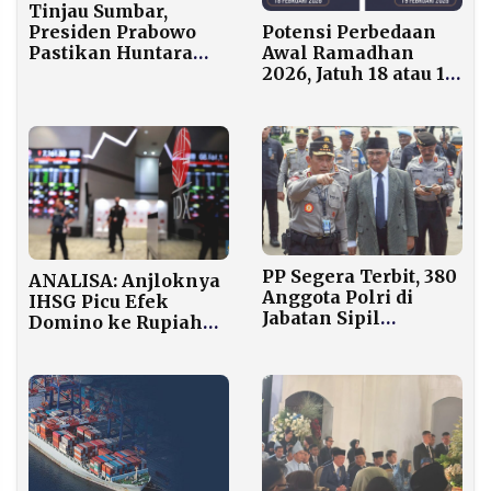
Tinjau Sumbar,
Potensi Perbedaan
Presiden Prabowo
Awal Ramadhan
Pastikan Huntara
2026, Jatuh 18 atau 19
Rampung Sebulan
Februari
dan Hunian Tetap 70
Meter Persegi
Dibangun
PP Segera Terbit, 380
ANALISA: Anjloknya
Anggota Polri di
IHSG Picu Efek
Jabatan Sipil
Domino ke Rupiah
Terancam Pensiun
dan Daya Beli
Dini
Masyarakat