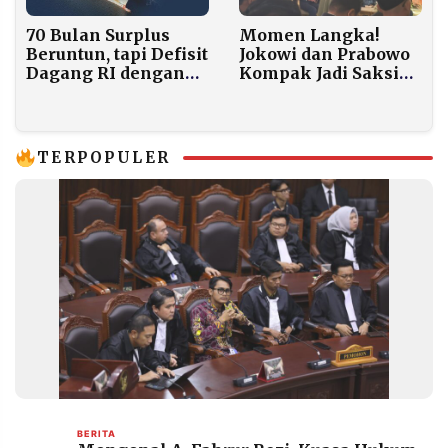
70 Bulan Surplus
Momen Langka!
Beruntun, tapi Defisit
Jokowi dan Prabowo
Dagang RI dengan
Kompak Jadi Saksi
China Justru Kian
Nikah Sespri di
Dalam
TMII, Puluhan
Menteri Hadir
TERPOPULER
BERITA