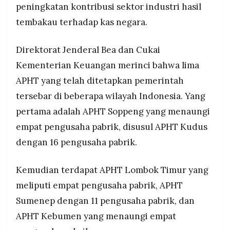
peningkatan kontribusi sektor industri hasil
MEDIA
PRAMUDITA
tembakau terhadap kas negara.
Direktorat Jenderal Bea dan Cukai
©
Resolusi.co
Kementerian Keuangan merinci bahwa lima
-
2026
APHT yang telah ditetapkan pemerintah
tersebar di beberapa wilayah Indonesia. Yang
PT.
RESOLUSI
MEDIA
pertama adalah APHT Soppeng yang menaungi
PRAMUDITA
empat pengusaha pabrik, disusul APHT Kudus
dengan 16 pengusaha pabrik.
Kemudian terdapat APHT Lombok Timur yang
meliputi empat pengusaha pabrik, APHT
Sumenep dengan 11 pengusaha pabrik, dan
APHT Kebumen yang menaungi empat