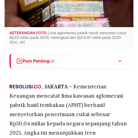
POLICY
WARGA
INFORMASI
KIRIM
IKLAN
TULISAN
PENGADUAN
TERM
KETERANGAN FOTO:
Lima aglomerasi pabrik rokok menyetor cukai
OF
Rp30 miliar pada 2025, meningkat dari Rp14,87 miliar pada 2020
SERVICE
(Doc. Ist)
Poin Penting
(3)
IKUTI
Lima aglomerasi pabrik rokok menyetor cukai
KAMI
Rp30 miliar pada 2025, meningkat dari Rp14,87
miliar pada 2020.
,
JAKARTA –
Kementerian
Empat dari lima APHT telah aktif beroperasi di
Keuangan mencatat lima kawasan aglomerasi
Soppeng, Kudus, Lombok Timur, dan Sumenep;
pabrik hasil tembakau (APHT) berhasil
APHT Kebumen masih dalam proses penetapan.
menyetorkan penerimaan cukai sebesar
Menkeu Purbaya mendorong produsen ilegal
Rp30,04 miliar kepada negara sepanjang tahun
masuk KIHT dengan insentif tarif khusus untuk
©
tingkatkan penerimaan dan tertibkan industri
2025. Angka ini menunjukkan tren
PT.
RESOLUSI
rokok.