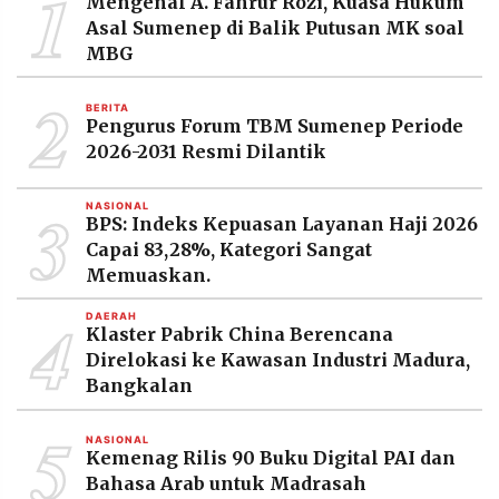
1
Mengenal A. Fahrur Rozi, Kuasa Hukum
Asal Sumenep di Balik Putusan MK soal
MBG
2
BERITA
Pengurus Forum TBM Sumenep Periode
2026-2031 Resmi Dilantik
3
NASIONAL
BPS: Indeks Kepuasan Layanan Haji 2026
Capai 83,28%, Kategori Sangat
Memuaskan.
4
DAERAH
Klaster Pabrik China Berencana
Direlokasi ke Kawasan Industri Madura,
Bangkalan
5
NASIONAL
Kemenag Rilis 90 Buku Digital PAI dan
Bahasa Arab untuk Madrasah