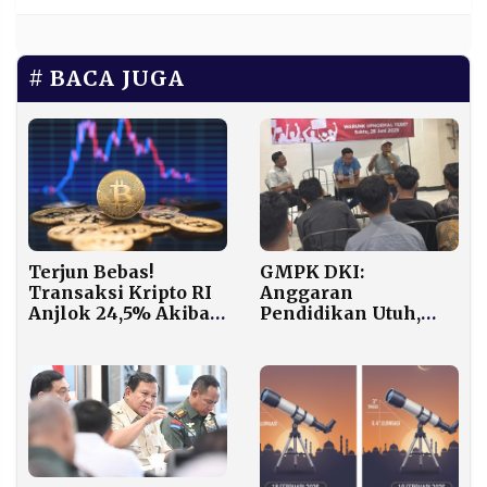
BACA JUGA
GMPK DKI:
Terjun Bebas!
Anggaran
Transaksi Kripto RI
Pendidikan Utuh,
Anjlok 24,5% Akibat
Dana MBG Murni
Koreksi Bitcoin
dari Efisiensi
Belanja Negara