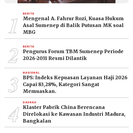
MEDIA
PRAMUDITA
1
BERITA
Mengenal A. Fahrur Rozi, Kuasa Hukum
Asal Sumenep di Balik Putusan MK soal
©
MBG
Resolusi.co
-
2
2026
BERITA
Pengurus Forum TBM Sumenep Periode
PT.
2026-2031 Resmi Dilantik
RESOLUSI
MEDIA
PRAMUDITA
3
NASIONAL
BPS: Indeks Kepuasan Layanan Haji 2026
Capai 83,28%, Kategori Sangat
Memuaskan.
4
DAERAH
Klaster Pabrik China Berencana
Direlokasi ke Kawasan Industri Madura,
Bangkalan