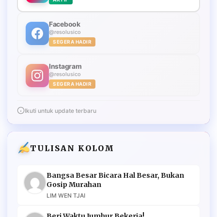
Facebook
@resolusico
SEGERA HADIR
Instagram
@resolusico
SEGERA HADIR
Ikuti untuk update terbaru
TULISAN KOLOM
Bangsa Besar Bicara Hal Besar, Bukan
Gosip Murahan
LIM WEN TJAI
Beri Waktu Jumhur Bekerja!