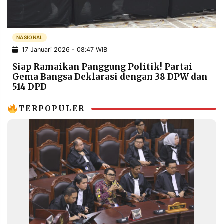
POLICY
WARGA
INFORMASI
KIRIM
IKLAN
TULISAN
NASIONAL
17 Januari 2026 - 08:47 WIB
PENGADUAN
TERM
OF
Siap Ramaikan Panggung Politik! Partai
SERVICE
Gema Bangsa Deklarasi dengan 38 DPW dan
514 DPD
TERPOPULER
IKUTI
KAMI
©
PT.
RESOLUSI