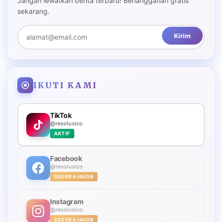
Jangan lewatkan berita terbaru! Berlangganan gratis
sekarang.
Kirim
IKUTI KAMI
TikTok
@resolusico
AKTIF
Facebook
@resolusico
SEGERA HADIR
Instagram
@resolusico
SEGERA HADIR