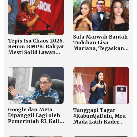
Safa Marwah Bantah
Tepis Isu Chaos 2026,
Tuduhan Lisa
Ketum GMPK: Rakyat
Mariana, Tegaskan
Mesti Solid Lawan
Hanya Berteman
Skenario Adu Domba
dengan Ridwan
Kamil
Google dan Meta
Tanggapi Tagar
Dipanggil Lagi oleh
#KaburAjaDulu, Mrs.
Pemerintah RI, Kali
Mada Latih Kader
Ini Tak Bisa Berkelit
GMPK Kemas Pesan
dari 29 Pertanyaan
Program Pemerintah