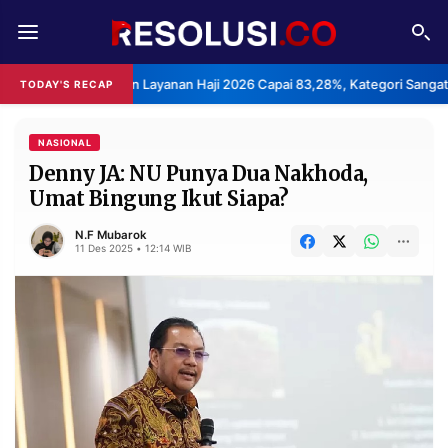
REDAKSI
TENTANG
puasan Layanan Haji 2026 Capai 83,28%, Kategori Sangat Memuaskan.
TODAY'S RECAP
RESOLUSI
IKLAN
TV
NASIONAL
Denny JA: NU Punya Dua Nakhoda,
Umat Bingung Ikut Siapa?
RUBRIKASI
EDITORIAL
AKSARA
N.F Mubarok
11 Des 2025 • 12:14 WIB
FINANSIA
PERSONA
DAERAH
NASIONAL
MANCA
SPORT
INFORMASI
PRIVACY
BERITA