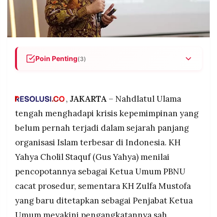
POLICY
WARGA
INFORMASI
KIRIM
IKLAN
TULISAN
PENGADUAN
TERM
Poin Penting
OF
(3)
SERVICE
NU mengalami krisis kepemimpinan dengan dua
legitimasi berbeda: Gus Yahya menilai
pencopotannya cacat prosedur, Zulfa Mustofa
,
JAKARTA
– Nahdlatul Ulama
IKUTI
ditetapkan sah oleh pleno Syuriyah
tengah menghadapi krisis kepemimpinan yang
KAMI
Konflik diperparah isu konsesi tambang yang
belum pernah terjadi dalam sejarah panjang
muncul pertama kali dalam sejarah modern NU,
organisasi Islam terbesar di Indonesia. KH
mengubah sifat konflik dari struktural menjadi
perebutan sumber daya alam
Yahya Cholil Staquf (Gus Yahya) menilai
Pelajaran 1984: NU pernah selamat dari krisis
pencopotannya sebagai Ketua Umum PBNU
lewat kearifan kiai sepuh seperti KH Ahmad
cacat prosedur, sementara KH Zulfa Mustofa
Siddiq yang mengutamakan persatuan di atas
yang baru ditetapkan sebagai Penjabat Ketua
ego
©
PT.
Umum meyakini pengangkatannya sah
RESOLUSI