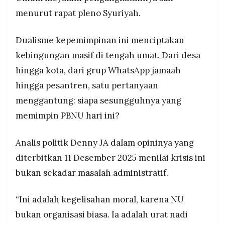
MEDIA
menurut rapat pleno Syuriyah.
PRAMUDITA
Dualisme kepemimpinan ini menciptakan
©
kebingungan masif di tengah umat. Dari desa
Resolusi.co
-
hingga kota, dari grup WhatsApp jamaah
2026
hingga pesantren, satu pertanyaan
PT.
menggantung: siapa sesungguhnya yang
RESOLUSI
MEDIA
PRAMUDITA
memimpin PBNU hari ini?
Analis politik Denny JA dalam opininya yang
diterbitkan 11 Desember 2025 menilai krisis ini
bukan sekadar masalah administratif.
“Ini adalah kegelisahan moral, karena NU
bukan organisasi biasa. Ia adalah urat nadi