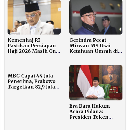
Kemenhaj RI
Gerindra Pecat
Pastikan Persiapan
Mirwan MS Usai
Haji 2026 Masih On
Ketahuan Umrah di
Schedule di Tengah
Tengah Darurat
Eskalasi Konflik
Banjir Aceh Selatan
Timur Tengah
MBG Capai 44 Juta
Penerima, Prabowo
Targetkan 82,9 Juta
pada Februari 2026
Era Baru Hukum
Acara Pidana:
Presiden Teken
KUHAP Pengganti
Aturan 44 Tahun