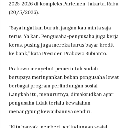
2025-2026 di kompleks Parlemen, Jakarta, Rabu
MEDIA
mempersulit dan memeras pengusaha,
PRAMUDITA
(20/5/2026).
membandingkan proses perizinan Indonesia yang
bisa memakan dua tahun dengan Malaysia yang
cukup dua minggu.
“Saya ingatkan buruh, jangan kau minta saja
©
Resolusi.co
terus. Ya kan. Pengusaha-pengusaha juga kerja
-
2026
keras, pusing juga mereka harus bayar kredit
ke bank,” kata Presiden Prabowo Subianto.
PT.
RESOLUSI
MEDIA
PRAMUDITA
Prabowo menyebut pemerintah sudah
berupaya meringankan beban pengusaha lewat
berbagai program perlindungan sosial.
Langkah itu, menurutnya, dimaksudkan agar
pengusaha tidak terlalu kewalahan
menanggung kewajibannya sendiri.
“Kita banyak memberi perlindungan sosial