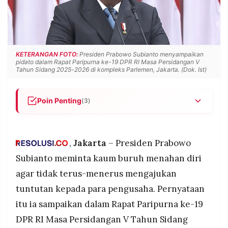
POLICY
WARGA
INFORMASI
KIRIM
IKLAN
TULISAN
PENGADUAN
TERM
KETERANGAN FOTO:
Presiden Prabowo Subianto menyampaikan
OF
pidato dalam Rapat Paripurna ke-19 DPR RI Masa Persidangan V
SERVICE
Tahun Sidang 2025-2026 di kompleks Parlemen, Jakarta. (Dok. Ist)
Poin Penting
(3)
IKUTI
Prabowo mengingatkan buruh agar tidak terus
KAMI
menuntut pengusaha, dengan alasan para
pengusaha juga menanggung tekanan kredit
,
Jakarta
– Presiden Prabowo
perbankan di tengah kondisi ekonomi global
Subianto meminta kaum buruh menahan diri
yang berat.
agar tidak terus-menerus mengajukan
Pemerintah membuka ruang bagi pengusaha
tuntutan kepada para pengusaha. Pernyataan
untuk melaporkan kesulitan usaha, namun
menolak permintaan penurunan tarif pajak yang
itu ia sampaikan dalam Rapat Paripurna ke-19
bersifat permanen dan berulang.
©
DPR RI Masa Persidangan V Tahun Sidang
PT.
Prabowo menegur keras birokrasi yang
RESOLUSI