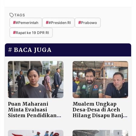
TAGS
#
#
#
#Pemerintah
#Presiden RI
Prabowo
#
Rapat ke 19 DPR RI
BACA JUGA
Puan Maharani
Mualem Ungkap
Minta Evaluasi
Desa-Desa di Aceh
Sistem Pendidikan
Hilang Disapu Banjir,
Nasional Usai
Aceh Tamiang
Tragedi Siswa SD di
Paling Parah
NTT