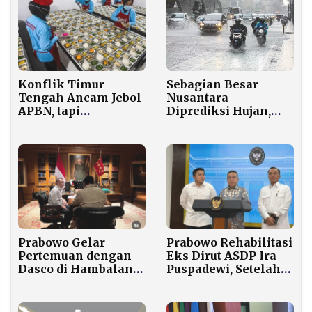
Sebagian Besar
Konflik Timur
Nusantara
Tengah Ancam Jebol
Diprediksi Hujan,
APBN, tapi
BMKG Imbau
Pemerintah Tetap
Masyarakat Waspada
Lindungi Dana MBG
Prabowo Rehabilitasi
Prabowo Gelar
Eks Dirut ASDP Ira
Pertemuan dengan
Puspadewi, Setelah
Dasco di Hambalang,
Kajian DPR dan
Apa yang Dibahas?
Aspirasi Publik