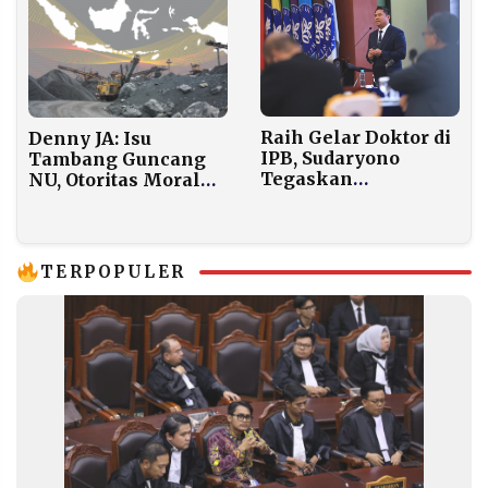
Raih Gelar Doktor di
Denny JA: Isu
IPB, Sudaryono
Tambang Guncang
Tegaskan
NU, Otoritas Moral
Holdingisasi BUMN
Terancam!
Instrumen Negara
Hadir untuk Rakyat
TERPOPULER