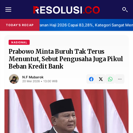
REDAKSI
TENTANG
an Layanan Haji 2026 Capai 83,28%, Kategori Sangat Memuaskan.
TODAY'S RECAP
•
RESOLUSI
IKLAN
TV
NASIONAL
Prabowo Minta Buruh Tak Terus
Menuntut, Sebut Pengusaha Juga Pikul
RUBRIKASI
Beban Kredit Bank
EDITORIAL
AKSARA
N.F Mubarok
FINANSIA
PERSONA
20 Mei 2026 • 13:00 WIB
DAERAH
NASIONAL
MANCA
SPORT
INFORMASI
PRIVACY
BERITA