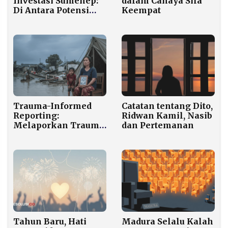
Investasi Sumenep:
dalam Cahaya Sila
Di Antara Potensi
Keempat
Besar dan
Tantangan
Ketimpangan
Regional
Trauma-Informed
Catatan tentang Dito,
Reporting:
Ridwan Kamil, Nasib
Melaporkan Trauma
dan Pertemanan
yang Tak Terlihat
Tahun Baru, Hati
Madura Selalu Kalah