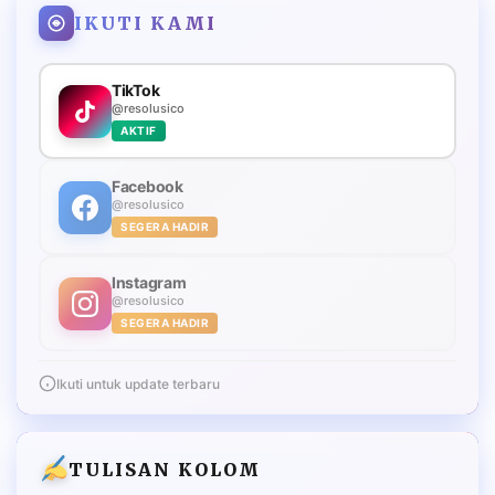
IKUTI KAMI
TikTok
@resolusico
AKTIF
Facebook
@resolusico
SEGERA HADIR
Instagram
@resolusico
SEGERA HADIR
Ikuti untuk update terbaru
TULISAN KOLOM