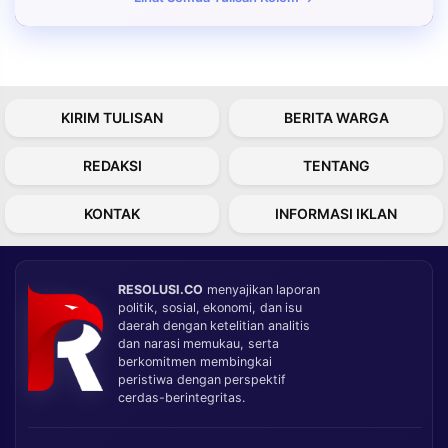
KIRIM TULISAN
BERITA WARGA
REDAKSI
TENTANG
KONTAK
INFORMASI IKLAN
RESOLUSI.CO
menyajikan laporan
politik, sosial, ekonomi, dan isu
daerah dengan ketelitian analitis
dan narasi memukau, serta
berkomitmen membingkai
peristiwa dengan perspektif
cerdas-berintegritas.