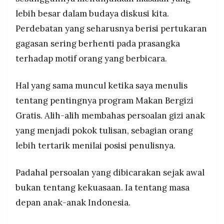
MEDIA
PRAMUDITA
lebih besar dalam budaya diskusi kita.
Perdebatan yang seharusnya berisi pertukaran
gagasan sering berhenti pada prasangka
©
terhadap motif orang yang berbicara.
Resolusi.co
-
2026
Hal yang sama muncul ketika saya menulis
PT.
tentang pentingnya program Makan Bergizi
RESOLUSI
MEDIA
PRAMUDITA
Gratis. Alih-alih membahas persoalan gizi anak
yang menjadi pokok tulisan, sebagian orang
lebih tertarik menilai posisi penulisnya.
Padahal persoalan yang dibicarakan sejak awal
bukan tentang kekuasaan. Ia tentang masa
depan anak-anak Indonesia.