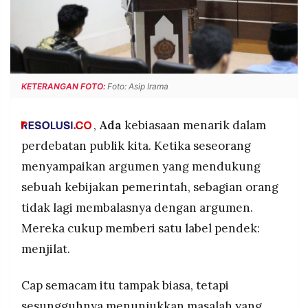
POLICY
WARGA
INFORMASI
KIRIM
IKLAN
TULISAN
PENGADUAN
TERM
OF
KETERANGAN FOTO:
Foto: Asip Irama
SERVICE
,
Ada
kebiasaan menarik dalam
perdebatan publik kita. Ketika seseorang
IKUTI
KAMI
menyampaikan argumen yang mendukung
sebuah kebijakan pemerintah, sebagian orang
tidak lagi membalasnya dengan argumen.
Mereka cukup memberi satu label pendek:
menjilat.
Cap semacam itu tampak biasa, tetapi
©
PT.
sesungguhnya menunjukkan masalah yang
RESOLUSI