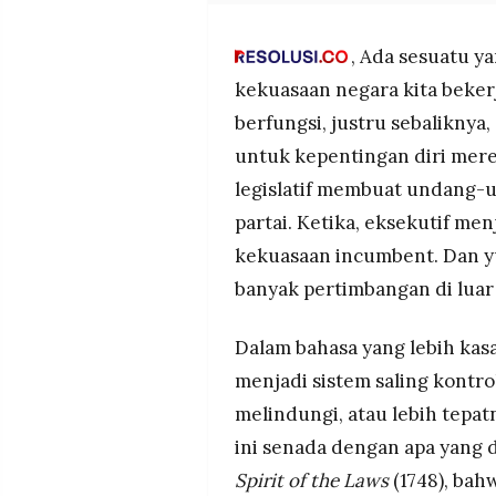
MEDIA
PRAMUDITA
, Ada sesuatu y
kekuasaan negara kita bekerj
©
berfungsi, justru sebaliknya
Resolusi.co
-
untuk kepentingan diri mereka
2026
legislatif membuat undang-
PT.
partai. Ketika, eksekutif m
RESOLUSI
MEDIA
PRAMUDITA
kekuasaan incumbent. Dan y
banyak pertimbangan di lua
Dalam bahasa yang lebih kasa
menjadi sistem saling kontro
melindungi, atau lebih tepatn
ini senada dengan apa yang
Spirit of the Laws
(1748), ba