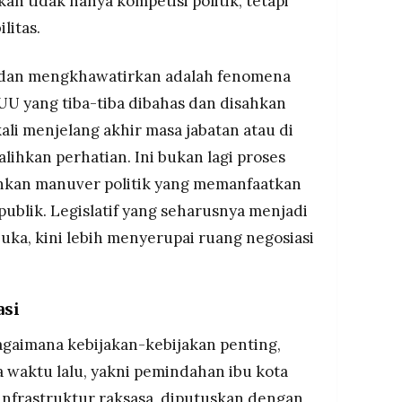
 tidak hanya kompetisi politik, tetapi
litas.
 dan mengkhawatirkan adalah fenomena
UU yang tiba-tiba dibahas dan disahkan
ali menjelang akhir masa jabatan atau di
lihkan perhatian. Ini bukan lagi proses
inkan manuver politik yang memanfaatkan
blik. Legislatif yang seharusnya menjadi
uka, kini lebih menyerupai ruang negosiasi
asi
bagaimana kebijakan-kebijakan penting,
a waktu lalu, yakni pemindahan ibu kota
 infrastruktur raksasa, diputuskan dengan