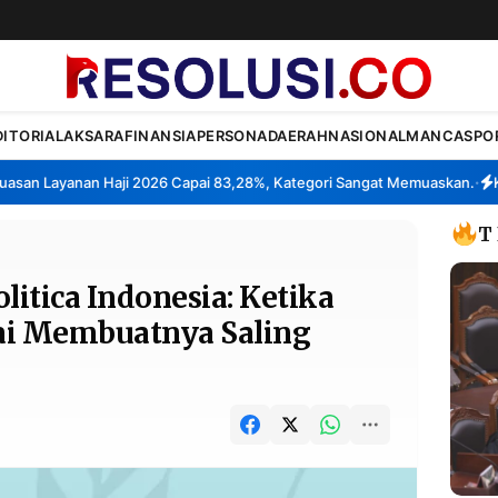
DITORIAL
AKSARA
FINANSIA
PERSONA
DAERAH
NASIONAL
MANCA
SPO
 Layanan Haji 2026 Capai 83,28%, Kategori Sangat Memuaskan.
Klaste
•
T
litica Indonesia: Ketika
ai Membuatnya Saling