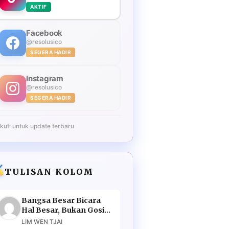
AKTIF
Facebook
@resolusico
SEGERA HADIR
Instagram
@resolusico
SEGERA HADIR
Ikuti untuk update terbaru
TULISAN KOLOM
Bangsa Besar Bicara
Hal Besar, Bukan Gosip
Murahan
LIM WEN TJAI