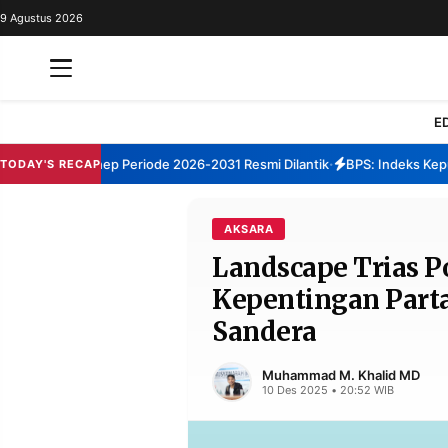
9 Agustus 2026
REDAKSI
TENTANG
RESOLUSI
IKLAN
E
TV
BM Sumenep Periode 2026-2031 Resmi Dilantik
BPS: Indeks Kepuasan
TODAY'S RECAP
•
RUBRIKASI
EDITORIAL
AKSARA
AKSARA
Landscape Trias Po
FINANSIA
PERSONA
Kepentingan Part
DAERAH
NASIONAL
Sandera
MANCA
SPORT
Muhammad M. Khalid MD
10 Des 2025 • 20:52 WIB
INFORMASI
PRIVACY
BERITA