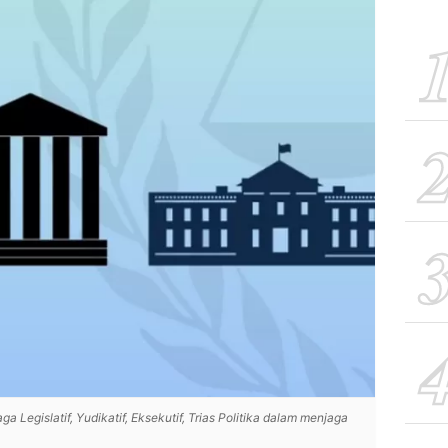
ga Legislatif, Yudikatif, Eksekutif, Trias Politika dalam menjaga