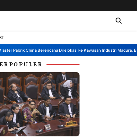
RT
r Pabrik China Berencana Direlokasi ke Kawasan Industri Madura, Bangka
ERPOPULER