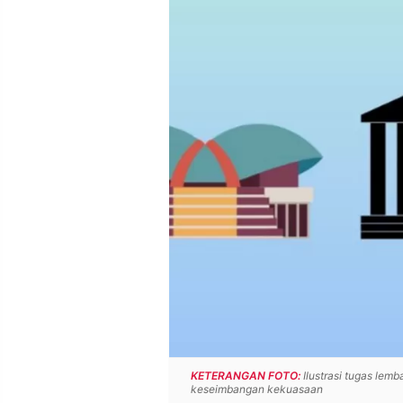
POLICY
WARGA
INFORMASI
KIRIM
IKLAN
TULISAN
PENGADUAN
TERM
OF
SERVICE
IKUTI
KAMI
KETERANGAN FOTO:
Ilustrasi tugas lemba
©
keseimbangan kekuasaan
PT.
RESOLUSI