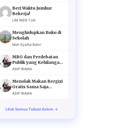
Beri Waktu Jumhur
Bekerja!
LIM WEN TJAI
Menghidupkan Buku di
Sekolah
Moh Syaiful Bahri
MBG dan Perdebatan
Publik yang Kehilangan
Argumen
ASIP IRAMA
Menolak Makan Bergizi
Gratis Sama Saja
Menolak Masa Depan
ASIP IRAMA
Lihat Semua Tulisan Kolom →