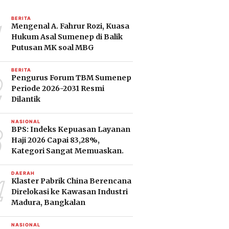
1
BERITA
Mengenal A. Fahrur Rozi, Kuasa
Hukum Asal Sumenep di Balik
Putusan MK soal MBG
2
BERITA
Pengurus Forum TBM Sumenep
Periode 2026-2031 Resmi
Dilantik
3
NASIONAL
BPS: Indeks Kepuasan Layanan
Haji 2026 Capai 83,28%,
Kategori Sangat Memuaskan.
4
DAERAH
Klaster Pabrik China Berencana
Direlokasi ke Kawasan Industri
Madura, Bangkalan
NASIONAL