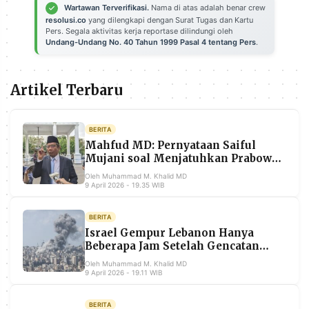
Wartawan Terverifikasi.
Nama di atas adalah benar crew
POLICY
WARGA
resolusi.co
yang dilengkapi dengan Surat Tugas dan Kartu
Pers. Segala aktivitas kerja reportase dilindungi oleh
INFORMASI
KIRIM
Undang-Undang No. 40 Tahun 1999 Pasal 4 tentang Pers
.
IKLAN
TULISAN
PENGADUAN
TERM
OF
Artikel Terbaru
SERVICE
BERITA
Mahfud MD: Pernyataan Saiful
IKUTI
Mujani soal Menjatuhkan Prabowo
KAMI
Tidak Memenuhi Unsur Makar
Oleh Muhammad M. Khalid MD
dalam KUHP
9 April 2026 - 19.35 WIB
BERITA
Israel Gempur Lebanon Hanya
Beberapa Jam Setelah Gencatan
Senjata AS-Iran Diumumkan, 254
Oleh Muhammad M. Khalid MD
Orang Tewas
9 April 2026 - 19.11 WIB
©
PT.
BERITA
RESOLUSI