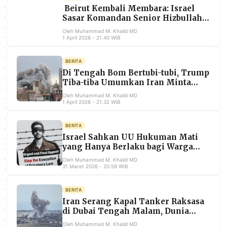
MEDIA
Beirut Kembali Membara: Israel
PRAMUDITA
Sasar Komandan Senior Hizbullah,
7 Warga Tewas
Oleh Muhammad M. Khalid MD
1 April 2026 - 21.40 WIB
©
Resolusi.co
BERITA
-
Di Tengah Bom Bertubi-tubi, Trump
2026
Tiba-tiba Umumkan Iran Minta
Damai — Teheran Langsung
PT.
Oleh Muhammad M. Khalid MD
Membantah
RESOLUSI
1 April 2026 - 21.32 WIB
MEDIA
PRAMUDITA
BERITA
Israel Sahkan UU Hukuman Mati
yang Hanya Berlaku bagi Warga
Palestina, Dunia Internasional
Oleh Muhammad M. Khalid MD
Kecam
31 Maret 2026 - 20.59 WIB
BERITA
Iran Serang Kapal Tanker Raksasa
di Dubai Tengah Malam, Dunia
Khawatir Bencana Tumpahan
Oleh Muhammad M. Khalid MD