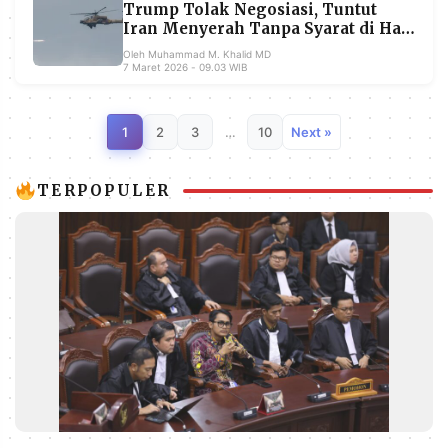
Trump Tolak Negosiasi, Tuntut
Iran Menyerah Tanpa Syarat di Hari
Ketujuh Perang
Oleh Muhammad M. Khalid MD
7 Maret 2026 - 09.03 WIB
1
2
3
…
10
Next »
TERPOPULER