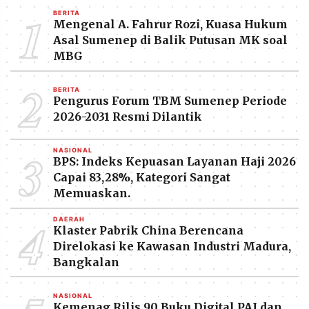
1
BERITA
Mengenal A. Fahrur Rozi, Kuasa Hukum
Asal Sumenep di Balik Putusan MK soal
MBG
2
BERITA
Pengurus Forum TBM Sumenep Periode
2026-2031 Resmi Dilantik
3
NASIONAL
BPS: Indeks Kepuasan Layanan Haji 2026
Capai 83,28%, Kategori Sangat
Memuaskan.
4
DAERAH
Klaster Pabrik China Berencana
Direlokasi ke Kawasan Industri Madura,
Bangkalan
NASIONAL
Kemenag Rilis 90 Buku Digital PAI dan