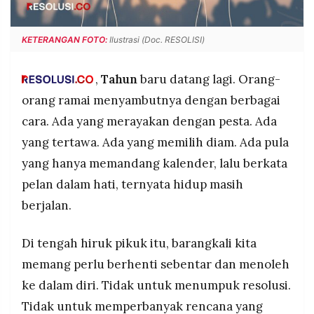
POLICY
WARGA
INFORMASI
KIRIM
KETERANGAN FOTO:
Ilustrasi (Doc. RESOLISI)
IKLAN
TULISAN
PENGADUAN
TERM
,
Tahun
baru datang lagi. Orang-
OF
SERVICE
orang ramai menyambutnya dengan berbagai
cara. Ada yang merayakan dengan pesta. Ada
yang tertawa. Ada yang memilih diam. Ada pula
IKUTI
yang hanya memandang kalender, lalu berkata
KAMI
pelan dalam hati, ternyata hidup masih
berjalan.
Di tengah hiruk pikuk itu, barangkali kita
memang perlu berhenti sebentar dan menoleh
ke dalam diri. Tidak untuk menumpuk resolusi.
©
PT.
Tidak untuk memperbanyak rencana yang
RESOLUSI