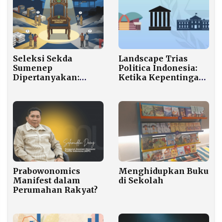
Seleksi Sekda
Landscape Trias
Sumenep
Politica Indonesia:
Dipertanyakan:
Ketika Kepentingan
Transparansi,
Partai Membuatnya
Peluang ASN, dan
Saling Sandera
Legalitas Jadi Kunci
Kepercayaan Publik
Prabowonomics
Menghidupkan Buku
Manifest dalam
di Sekolah
Perumahan Rakyat?