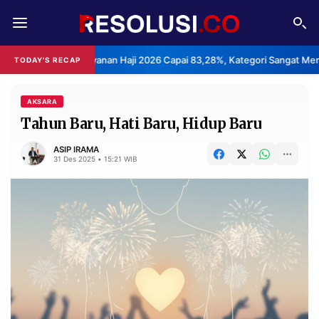
REDAKSI
TENTANG
san Layanan Haji 2026 Capai 83,28%, Kategori Sangat Memuaskan.
TODAY'S RECAP
•
RESOLUSI
IKLAN
TV
AKSARA
Tahun Baru, Hati Baru, Hidup Baru
RUBRIKASI
ASIP IRAMA
31 Des 2025 • 15:21 WIB
EDITORIAL
AKSARA
FINANSIA
PERSONA
DAERAH
NASIONAL
MANCA
SPORT
INFORMASI
PRIVACY
BERITA