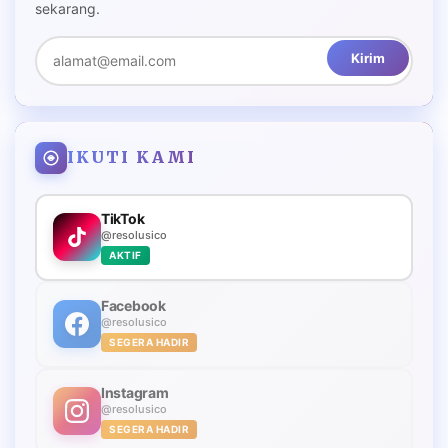
sekarang.
Kirim
IKUTI KAMI
TikTok
@resolusico
AKTIF
Facebook
@resolusico
SEGERA HADIR
Instagram
@resolusico
SEGERA HADIR