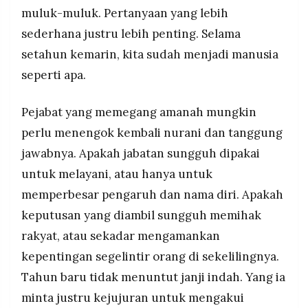
MEDIA
muluk-muluk. Pertanyaan yang lebih
PRAMUDITA
sederhana justru lebih penting. Selama
setahun kemarin, kita sudah menjadi manusia
©
seperti apa.
Resolusi.co
-
2026
Pejabat yang memegang amanah mungkin
PT.
perlu menengok kembali nurani dan tanggung
RESOLUSI
MEDIA
jawabnya. Apakah jabatan sungguh dipakai
PRAMUDITA
untuk melayani, atau hanya untuk
memperbesar pengaruh dan nama diri. Apakah
keputusan yang diambil sungguh memihak
rakyat, atau sekadar mengamankan
kepentingan segelintir orang di sekelilingnya.
Tahun baru tidak menuntut janji indah. Yang ia
minta justru kejujuran untuk mengakui