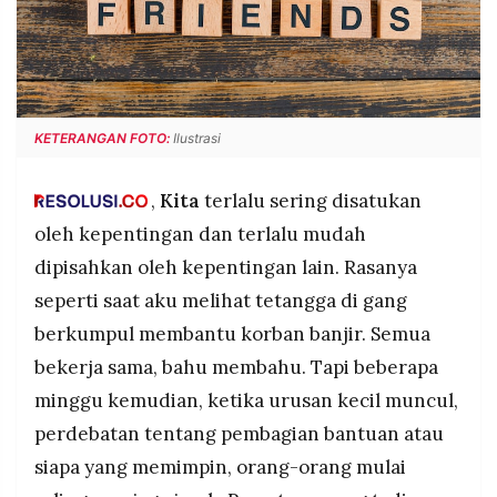
POLICY
WARGA
INFORMASI
KIRIM
IKLAN
TULISAN
PENGADUAN
TERM
OF
KETERANGAN FOTO:
Ilustrasi
SERVICE
,
Kita
terlalu sering disatukan
oleh kepentingan dan terlalu mudah
IKUTI
KAMI
dipisahkan oleh kepentingan lain. Rasanya
seperti saat aku melihat tetangga di gang
berkumpul membantu korban banjir. Semua
bekerja sama, bahu membahu. Tapi beberapa
minggu kemudian, ketika urusan kecil muncul,
perdebatan tentang pembagian bantuan atau
siapa yang memimpin, orang-orang mulai
©
PT.
RESOLUSI