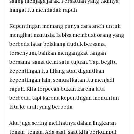
saling menjaga jarak. Persatuan yang tadinya
MEDIA
PRAMUDITA
hangat itu mendadak rapuh
Kepentingan memang punya cara aneh untuk
©
mengikat manusia. Ia bisa membuat orang yang
Resolusi.co
-
2026
berbeda latar belakang duduk bersama,
tersenyum, bahkan mengangkat tangan
PT.
RESOLUSI
bersama-sama demi satu tujuan. Tapi begitu
MEDIA
PRAMUDITA
kepentingan itu hilang atau digantikan
kepentingan lain, semua ikatan itu menjadi
rapuh. Kita terpecah bukan karena kita
berbeda, tapi karena kepentingan menuntun
kita ke arah yang berbeda
Aku juga sering melihatnya dalam lingkaran
teman-teman. Ada saat-saat kita berkumpul,