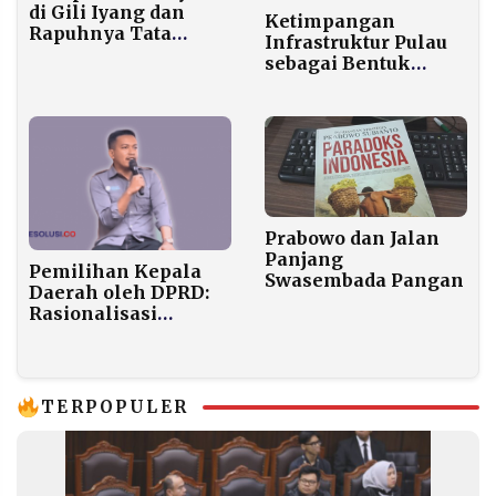
di Gili Iyang dan
Ketimpangan
Rapuhnya Tata
Infrastruktur Pulau
Kelola Industri di
sebagai Bentuk
Pesisir Sumenep
Ketidakadilan
Pembangunan
Prabowo dan Jalan
Panjang
Pemilihan Kepala
Swasembada Pangan
Daerah oleh DPRD:
Rasionalisasi
Demokrasi dalam
Kerangka Konstitusi
TERPOPULER