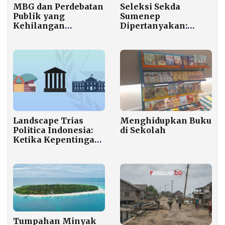
Seleksi Sekda
MBG dan Perdebatan
Sumenep
Publik yang
Dipertanyakan:
Kehilangan
Transparansi,
Argumen
Peluang ASN, dan
Legalitas Jadi Kunci
Kepercayaan Publik
Menghidupkan Buku
Landscape Trias
di Sekolah
Politica Indonesia:
Ketika Kepentingan
Partai Membuatnya
Saling Sandera
Tumpahan Minyak