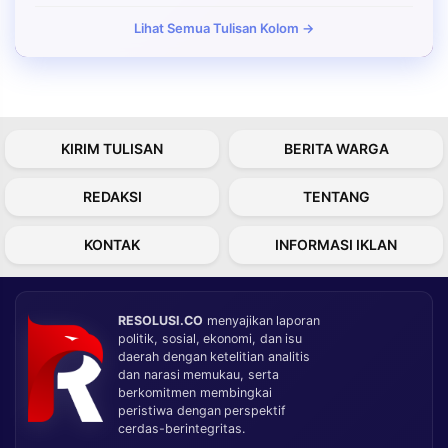
Lihat Semua Tulisan Kolom →
KIRIM TULISAN
BERITA WARGA
REDAKSI
TENTANG
KONTAK
INFORMASI IKLAN
RESOLUSI.CO
menyajikan laporan
politik, sosial, ekonomi, dan isu
daerah dengan ketelitian analitis
dan narasi memukau, serta
berkomitmen membingkai
peristiwa dengan perspektif
cerdas-berintegritas.